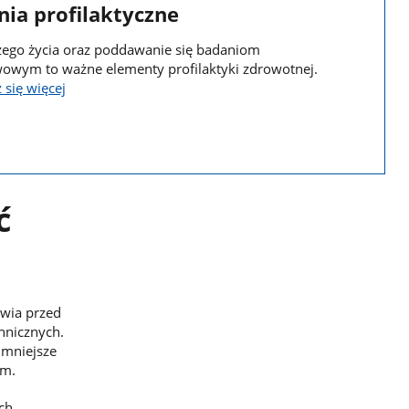
ia profilaktyczne
szego życia oraz poddawanie się badaniom
wowym to ważne elementy profilaktyki zdrowotnej.
się więcej
ć
awia przed
hnicznych.
 mniejsze
ym.
ich