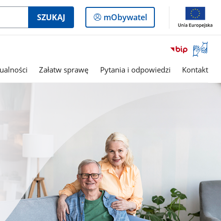
Logowanie
SZUKAJ
mObywatel
do
panelu
Otwórz
okno
z
ualności
Załatw sprawę
Pytania i odpowiedzi
Kontakt
tłumac
języka
migowe