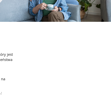
óry jest
zeństwa
 na
.: