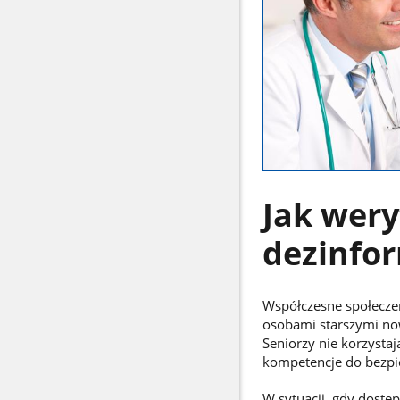
Jak wery
dezinfor
Współczesne społeczeń
osobami starszymi now
Seniorzy nie korzystaj
kompetencje do bezpi
W sytuacji, gdy dostęp