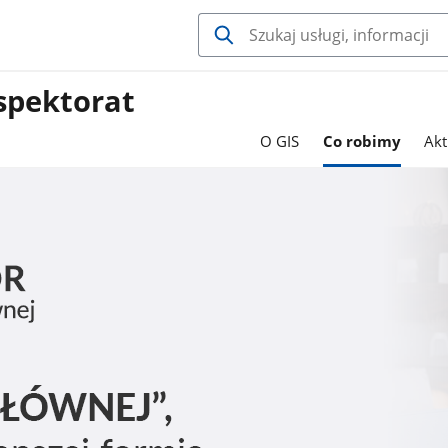
spektorat
O GIS
Co robimy
Akt