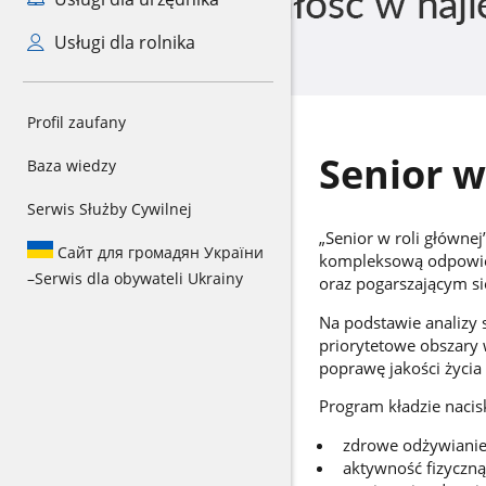
Usługi dla rolnika
Profil zaufany
Senior w
Baza wiedzy
Serwis Służby Cywilnej
„Senior w roli główne
Сайт для громадян України
kompleksową odpowied
–
Serwis dla obywateli Ukrainy
oraz pogarszającym si
Na podstawie analizy 
priorytetowe obszary 
poprawę jakości życia
Program kładzie nacis
zdrowe odżywianie
aktywność fizyczną