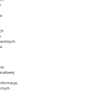
h
ma
ich
h
rowotnych.
ma
ne.
anałowej
informacje,
ycznym