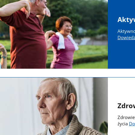
Akty
Aktywnoś
Dowiedz 
Zdro
Zdrowie
życia
Do