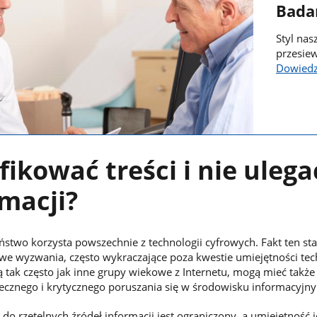
Badan
Styl na
przesie
Dowiedz 
fikować treści i nie ulega
macji?
stwo korzysta powszechnie z technologii cyfrowych. Fakt ten st
e wyzwania, często wykraczające poza kwestie umiejętności tec
ą tak często jak inne grupy wiekowe z Internetu, mogą mieć także
ecznego i krytycznego poruszania się w środowisku informacyjn
 do rzetelnych źródeł informacji jest ograniczony, a umiejętność 