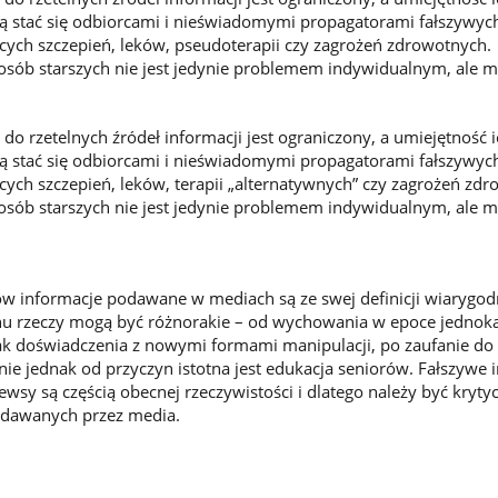
gą stać się odbiorcami i nieświadomymi propagatorami fałszywyc
ących szczepień, leków, pseudoterapii czy zagrożeń zdrowotnych.
osób starszych nie jest jedynie problemem indywidualnym, ale 
 do rzetelnych źródeł informacji jest ograniczony, a umiejętność 
gą stać się odbiorcami i nieświadomymi propagatorami fałszywyc
ących szczepień, leków, terapii „alternatywnych” czy zagrożeń zd
osób starszych nie jest jedynie problemem indywidualnym, ale 
ów informacje podawane w mediach są ze swej definicji wiarygod
anu rzeczy mogą być różnorakie – od wychowania w epoce jednok
ak doświadczenia z nowymi formami manipulacji, po zaufanie do
nie jednak od przyczyn istotna jest edukacja seniorów. Fałszywe 
ewsy są częścią obecnej rzeczywistości i dlatego należy być kryt
dawanych przez media.