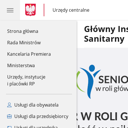
gov.pl
gov.pl
Urzędy centralne
gov.pl
Urzędy
centralne
Główny In
gov.pl
Strona główna
Sanitarny
Rada Ministrów
Kancelaria Premiera
Ministerstwa
Urzędy, instytucje
i placówki RP
Usługi dla obywatela
Usługi dla przedsiębiorcy
Usługi dla urzędnika