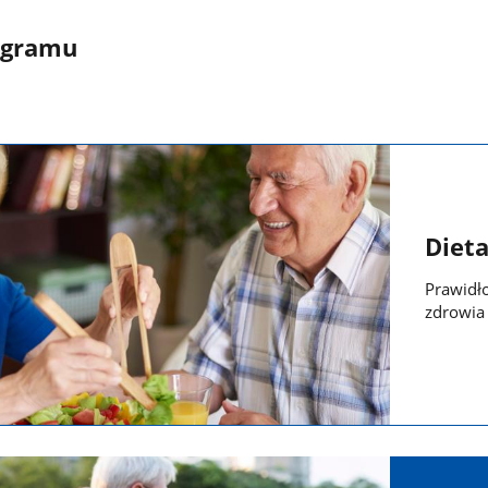
ogramu
Dieta
Prawidł
zdrowi