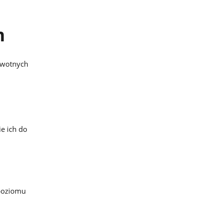
m
owotnych
e ich do
 poziomu