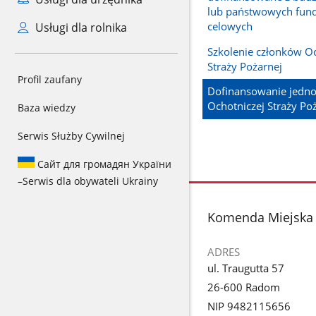
lub państwowych fun
celowych
Usługi dla rolnika
Szkolenie członków Oc
Straży Pożarnej
Profil zaufany
Dofinansowanie jedno
Ochotniczej Straży Po
Baza wiedzy
Serwis Służby Cywilnej
Сайт для громадян України
–
Serwis dla obywateli Ukrainy
stopka
Komenda Miejska 
ADRES
ul. Traugutta 57
26-600 Radom
NIP 9482115656