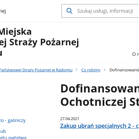
nej
Miejska
j Straży Pożarnej
u
O 
Państwowej Straży Pożarnej w Radomiu
Co robimy
Dofinansowanie 
Dofinansowan
Ochotniczej S
27.04.2021
o - gaśniczy
Zakup ubrań specjalnych 2 - 
lub
żetu państwa