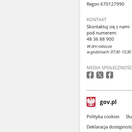
Regon 670127990
KONTAKT
Skontaktuj się z nami
pod numerem:
48 36 88 900
W dni robocze
w godzinach: 07:30 -15:30
MEDIA SPOŁECZNOŚC
stopka
Strona
gov.pl
gov.pl
główna
gov.pl
Polityka cookies
Sł
Deklaracja dostępnośc