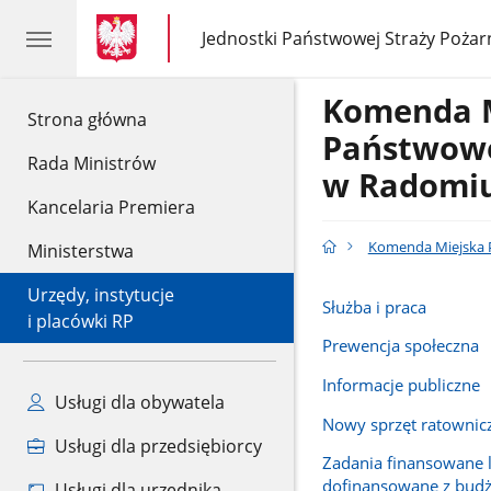
gov.pl
gov.pl
Jednostki Państwowej Straży Pożar
gov.pl
Jednostki
Państwowej
Straży
Komenda 
Pożarnej
gov.pl
Strona główna
Państwowe
Rada Ministrów
w Radomi
Kancelaria Premiera
Komenda Miejska 
Ministerstwa
Urzędy, instytucje
Służba i praca
i placówki RP
Prewencja społeczna
Informacje publiczne
Usługi dla obywatela
Nowy sprzęt ratownicz
Usługi dla przedsiębiorcy
Zadania finansowane 
dofinansowane z bud
Usługi dla urzędnika