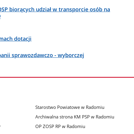
OSP biorących udział w transporcie osób na
9
mach dotacji
anii sprawozdawczo - wyborczej
Starostwo Powiatowe w Radomiu
Archiwalna strona KM PSP w Radomiu
y
OP ZOSP RP w Radomiu