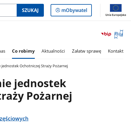
Logowanie
SZUKAJ
mObywatel
do
panelu
Otwórz
okno
z
tłumac
nas
Co robimy
Aktualności
Załatw sprawę
Kontakt
języka
migowe
jednostek Ochotniczej Straży Pożarnej
ie jednostek
traży Pożarnej
częściowych