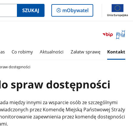
Logowanie
SZUKAJ
mObywatel
do
panelu
Otwórz
okno
z
tłumac
as
Co robimy
Aktualności
Załatw sprawę
Kontakt
języka
migowe
praw dostępności
do spraw dostępności
da między innymi za wsparcie osób ze szczególnymi
świadczonych przez Komendę Miejską Państwowej Straży
 monitorowanie zapewnienia przez komendę dostępności
ami.