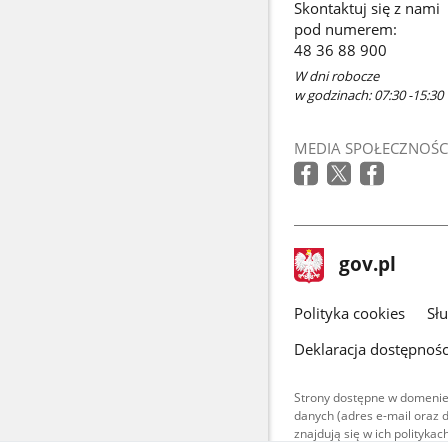
Skontaktuj się z nami
pod numerem:
48 36 88 900
W dni robocze
w godzinach: 07:30 -15:30
MEDIA SPOŁECZNOŚC
stopka
Strona
gov.pl
gov.pl
główna
gov.pl
Polityka cookies
Sł
Deklaracja dostępnośc
Strony dostępne w domenie
danych (adres e-mail oraz 
znajdują się w ich polityk