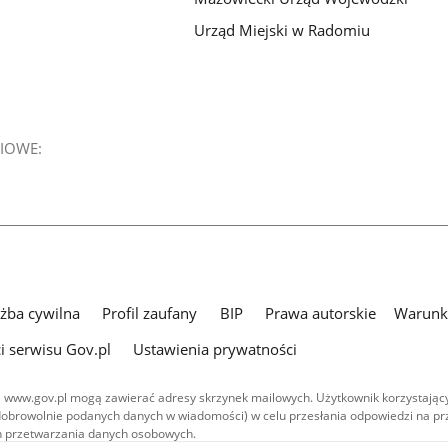
Urząd Miejski w Radomiu
IOWE:
użba cywilna
Profil zaufany
BIP
Prawa autorskie
Warunki
i serwisu Gov.pl
Ustawienia prywatności
 www.gov.pl mogą zawierać adresy skrzynek mailowych. Użytkownik korzystający
dobrowolnie podanych danych w wiadomości) w celu przesłania odpowiedzi na prz
ach przetwarzania danych osobowych.