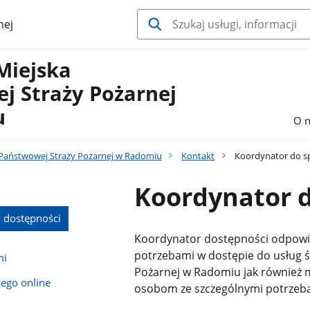
nej
Miejska
j Straży Pożarnej
u
O n
Państwowej Straży Pożarnej w Radomiu
Kontakt
Koordynator do s
Koordynator 
 dostępności
Koordynator dostępności odpowia
potrzebami w dostępie do usług 
mi
Pożarnej w Radomiu jak również
ego online
osobom ze szczególnymi potrzeb