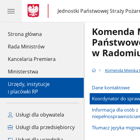
gov.pl
gov.pl
Jednostki Państwowej Straży Pożar
gov.pl
Jednostki
Państwowej
Straży
Komenda 
Pożarnej
gov.pl
Strona główna
Państwowe
Rada Ministrów
w Radomi
Kancelaria Premiera
Komenda Miejska 
Ministerstwa
Urzędy, instytucje
Dane kontaktowe
i placówki RP
Koordynator do spraw
Informacja dla osób z
Usługi dla obywatela
niepełnosprawnościa
Usługi dla przedsiębiorcy
Tłumacz języka migow
Usługi dla urzędnika