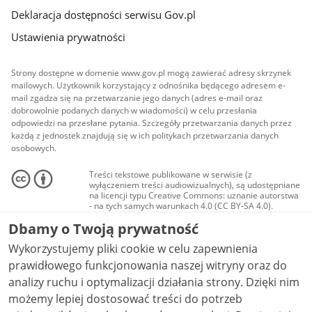
Deklaracja dostępności serwisu Gov.pl
Ustawienia prywatności
Strony dostępne w domenie www.gov.pl mogą zawierać adresy skrzynek
mailowych. Użytkownik korzystający z odnośnika będącego adresem e-
mail zgadza się na przetwarzanie jego danych (adres e-mail oraz
dobrowolnie podanych danych w wiadomości) w celu przesłania
odpowiedzi na przesłane pytania. Szczegóły przetwarzania danych przez
każdą z jednostek znajdują się w ich politykach przetwarzania danych
osobowych.
Treści tekstowe publikowane w serwisie (z
wyłączeniem treści audiowizualnych), są udostępniane
na licencji typu Creative Commons: uznanie autorstwa
- na tych samych warunkach 4.0 (CC BY-SA 4.0).
Materiały audiowizualne, w tym zdjęcia, materiały
Dbamy o Twoją prywatność
audio i wideo, są udostępniane na licencji typu
Creative Commons: uznanie autorstwa użycie
Wykorzystujemy pliki cookie w celu zapewnienia
niekomercyjne - bez utworów zależnych 4.0 (CC BY-
NC-ND 4.0), o ile nie jest to stwierdzone inaczej.
prawidłowego funkcjonowania naszej witryny oraz do
analizy ruchu i optymalizacji działania strony. Dzięki nim
możemy lepiej dostosować treści do potrzeb