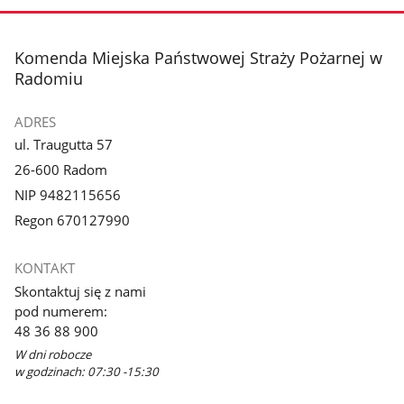
stopka
Komenda Miejska Państwowej Straży Pożarnej w
Radomiu
ADRES
ul. Traugutta 57
26-600 Radom
NIP 9482115656
Regon 670127990
KONTAKT
Skontaktuj się z nami
pod numerem:
48 36 88 900
W dni robocze
w godzinach: 07:30 -15:30