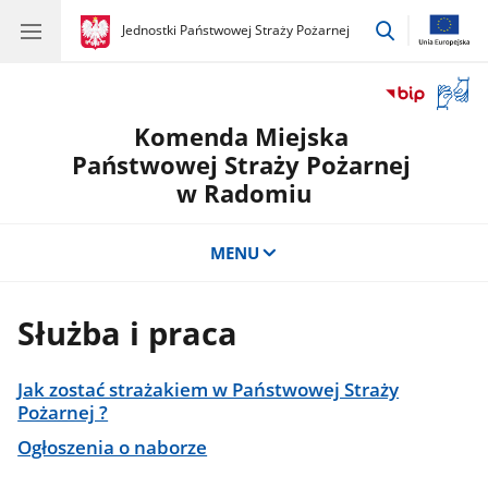
przejdź
gov.pl
Jednostki Państwowej Straży Pożarnej
gov.pl
Jednostki
do
Państwowej
wyszukiwar
Straży
Otwór
Pożarnej
okno
Komenda Miejska
z
tłuma
Państwowej Straży Pożarnej
języka
w Radomiu
migow
MENU
Służba i praca
Jak zostać strażakiem w Państwowej Straży
Pożarnej ?
Ogłoszenia o naborze