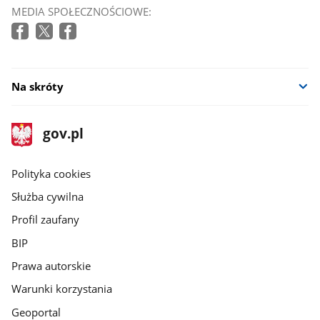
MEDIA SPOŁECZNOŚCIOWE:
Na skróty
stopka
Strona
gov.pl
gov.pl
główna
gov.pl
Polityka cookies
Służba cywilna
Profil zaufany
BIP
Prawa autorskie
Warunki korzystania
Geoportal