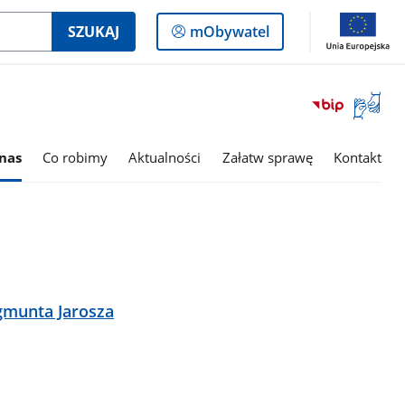
Logowanie
SZUKAJ
mObywatel
do
panelu
Otwórz
okno
z
tłumac
nas
Co robimy
Aktualności
Załatw sprawę
Kontakt
języka
migowe
ygmunta Jarosza