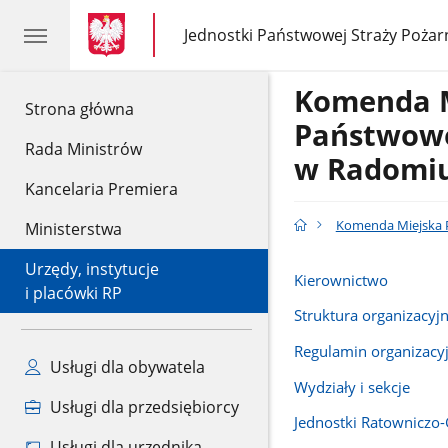
gov.pl
gov.pl
Jednostki Państwowej Straży Pożar
gov.pl
Jednostki
Państwowej
Straży
Komenda 
Pożarnej
gov.pl
Strona główna
Państwowe
Rada Ministrów
w Radomi
Kancelaria Premiera
Komenda Miejska 
Ministerstwa
Urzędy, instytucje
Kierownictwo
i placówki RP
Struktura organizacyj
Regulamin organizacy
Usługi dla obywatela
Wydziały i sekcje
Usługi dla przedsiębiorcy
Jednostki Ratowniczo-
Usługi dla urzędnika