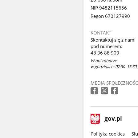
NIP 9482115656
Regon 670127990
KONTAKT
Skontaktuj się z nami
pod numerem:
48 36 88 900
W dni robocze
w godzinach: 07:30 -15:30
MEDIA SPOŁECZNOŚC
stopka
Strona
gov.pl
gov.pl
główna
gov.pl
Polityka cookies
Sł