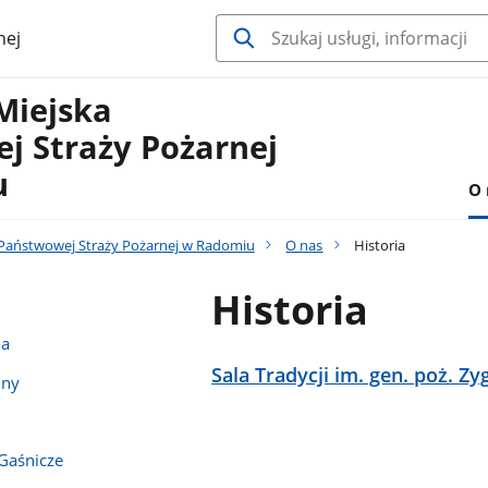
nej
Miejska
j Straży Pożarnej
u
O 
Państwowej Straży Pożarnej w Radomiu
O nas
Historia
Historia
na
Sala Tradycji im. gen. poż. Z
jny
Gaśnicze