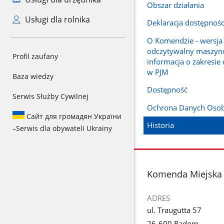
Obszar działania
Usługi dla rolnika
Deklaracja dostępnośc
O Komendzie - wersja 
odczytywalny maszyn
Profil zaufany
informacja o zakresie 
w PJM
Baza wiedzy
Dostępność
Serwis Służby Cywilnej
Ochrona Danych Oso
Сайт для громадян України
Historia
–
Serwis dla obywateli Ukrainy
stopka
Komenda Miejska 
ADRES
ul. Traugutta 57
26-600 Radom