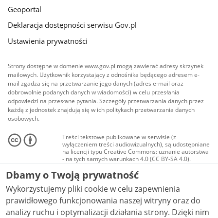
Geoportal
Deklaracja dostępności serwisu Gov.pl
Ustawienia prywatności
Strony dostępne w domenie www.gov.pl mogą zawierać adresy skrzynek
mailowych. Użytkownik korzystający z odnośnika będącego adresem e-
mail zgadza się na przetwarzanie jego danych (adres e-mail oraz
dobrowolnie podanych danych w wiadomości) w celu przesłania
odpowiedzi na przesłane pytania. Szczegóły przetwarzania danych przez
każdą z jednostek znajdują się w ich politykach przetwarzania danych
osobowych.
Treści tekstowe publikowane w serwisie (z
wyłączeniem treści audiowizualnych), są udostępniane
na licencji typu Creative Commons: uznanie autorstwa
- na tych samych warunkach 4.0 (CC BY-SA 4.0).
Materiały audiowizualne, w tym zdjęcia, materiały
Dbamy o Twoją prywatność
audio i wideo, są udostępniane na licencji typu
Creative Commons: uznanie autorstwa użycie
Wykorzystujemy pliki cookie w celu zapewnienia
niekomercyjne - bez utworów zależnych 4.0 (CC BY-
NC-ND 4.0), o ile nie jest to stwierdzone inaczej.
prawidłowego funkcjonowania naszej witryny oraz do
analizy ruchu i optymalizacji działania strony. Dzięki nim