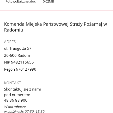
_Fotowoltaicznej.doc
0.02MB
stopka
Komenda Miejska Państwowej Straży Pożarnej w
Radomiu
ADRES
ul. Traugutta 57
26-600 Radom
NIP 9482115656
Regon 670127990
KONTAKT
Skontaktuj się z nami
pod numerem:
48 36 88 900
W dni robocze
w godzinach: 07:30 -15:30