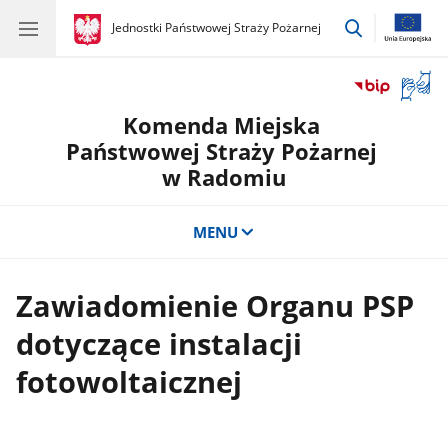
przejdź
gov.pl
Jednostki Państwowej Straży Pożarnej
gov.pl
Jednostki
do
Państwowej
wyszukiwar
Straży
Otwór
Pożarnej
okno
Komenda Miejska
z
tłuma
Państwowej Straży Pożarnej
języka
w Radomiu
migow
MENU
Zawiadomienie Organu PSP
dotyczące instalacji
fotowoltaicznej