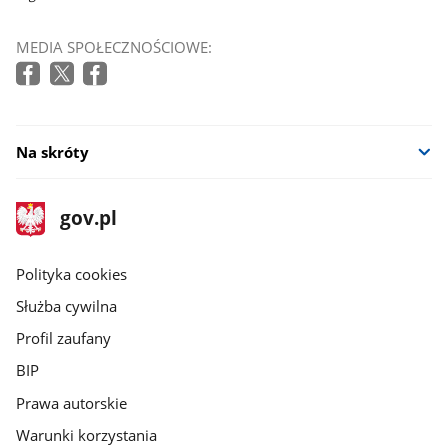
MEDIA SPOŁECZNOŚCIOWE:
Na skróty
stopka
Strona
gov.pl
gov.pl
główna
gov.pl
Polityka cookies
Służba cywilna
Profil zaufany
BIP
Prawa autorskie
Warunki korzystania