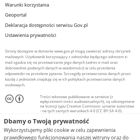
Warunki korzystania
Geoportal
Deklaracja dostępności serwisu Gov.pl
Ustawienia prywatności
Strony dostępne w domenie www.gov.pl mogą zawierać adresy skrzynek
mailowych. Użytkownik korzystający z odnośnika będącego adresem e-
mail zgadza się na przetwarzanie jego danych (adres e-mail oraz
dobrowolnie podanych danych w wiadomości) w celu przesłania
odpowiedzi na przesłane pytania. Szczegóły przetwarzania danych przez
każdą z jednostek znajdują się w ich politykach przetwarzania danych
osobowych.
Treści tekstowe publikowane w serwisie (z
wyłączeniem treści audiowizualnych), są udostępniane
na licencji typu Creative Commons: uznanie autorstwa
- na tych samych warunkach 4.0 (CC BY-SA 4.0).
Materiały audiowizualne, w tym zdjęcia, materiały
Dbamy o Twoją prywatność
audio i wideo, są udostępniane na licencji typu
Creative Commons: uznanie autorstwa użycie
Wykorzystujemy pliki cookie w celu zapewnienia
niekomercyjne - bez utworów zależnych 4.0 (CC BY-
NC-ND 4.0), o ile nie jest to stwierdzone inaczej.
prawidłowego funkcjonowania naszej witryny oraz do