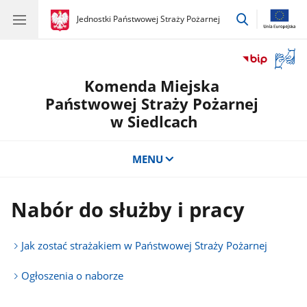
przejdź
gov.pl
Jednostki Państwowej Straży Pożarnej
gov.pl
Jednostki
do
Państwowej
wyszukiwar
Straży
Otwór
Pożarnej
okno
Komenda Miejska
z
tłuma
Państwowej Straży Pożarnej
języka
w Siedlcach
migow
MENU
Nabór do służby i pracy
Jak zostać strażakiem w Państwowej Straży Pożarnej
Ogłoszenia o naborze