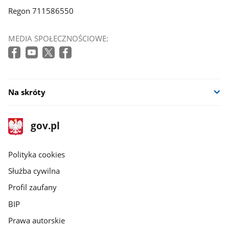
Regon 711586550
MEDIA SPOŁECZNOŚCIOWE:
Na skróty
stopka
Strona
gov.pl
gov.pl
główna
gov.pl
Polityka cookies
Służba cywilna
Profil zaufany
BIP
Prawa autorskie