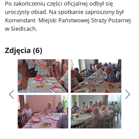
Po zakończeniu części oficjalnej odbył się
uroczysty obiad. Na spotkanie zaproszony był
Komendant Miejski Państwowej Straży Pożarnej
w Siedlcach.
Zdjęcia (6)
Pokaż
Pokaż
zdjęcie
zdjęcie
Pokaż
Poka
1
2
poprzednie
nest
z
z
zdjęcia
zdjęc
galerii.
galerii.
Pokaż
Pokaż
zdjęcie
zdjęcie