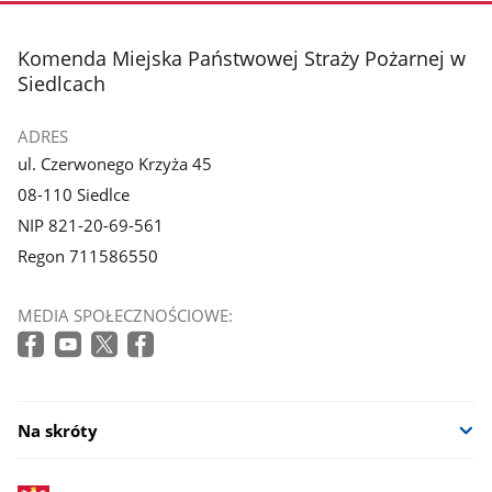
3
4
z
z
stopka
Komenda Miejska Państwowej Straży Pożarnej w
galerii.
galerii.
Siedlcach
ADRES
ul. Czerwonego Krzyża 45
08-110 Siedlce
NIP 821-20-69-561
Regon 711586550
MEDIA SPOŁECZNOŚCIOWE:
Na skróty