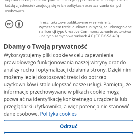
każdą z jednostek znajdują się w ich politykach przetwarzania danych
osobowych.
Treści tekstowe publikowane w serwisie (z
wyłączeniem treści audiowizualnych), są udostępniane
na licencji typu Creative Commons: uznanie autorstwa
- na tych samych warunkach 4.0 (CC BY-SA 4.0).
Materiały audiowizualne, w tym zdjęcia, materiały
Dbamy o Twoją prywatność
audio i wideo, są udostępniane na licencji typu
Creative Commons: uznanie autorstwa użycie
Wykorzystujemy pliki cookie w celu zapewnienia
niekomercyjne - bez utworów zależnych 4.0 (CC BY-
NC-ND 4.0), o ile nie jest to stwierdzone inaczej.
prawidłowego funkcjonowania naszej witryny oraz do
analizy ruchu i optymalizacji działania strony. Dzięki nim
możemy lepiej dostosować treści do potrzeb
użytkowników i stale ulepszać nasze usługi. Pamiętaj, że
informacje przechowywane w plikach cookie mogą
pozwalać na identyfikację konkretnego urządzenia lub
przeglądarki użytkownika, a więc potencjalnie stanowić
dane osobowe.
Polityka cookies
Odrzuć