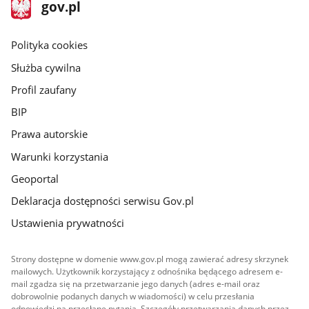
stopka
Strona
gov.pl
gov.pl
główna
gov.pl
Polityka cookies
Służba cywilna
Profil zaufany
BIP
Prawa autorskie
Warunki korzystania
Geoportal
Deklaracja dostępności serwisu Gov.pl
Ustawienia prywatności
Strony dostępne w domenie www.gov.pl mogą zawierać adresy skrzynek
mailowych. Użytkownik korzystający z odnośnika będącego adresem e-
mail zgadza się na przetwarzanie jego danych (adres e-mail oraz
dobrowolnie podanych danych w wiadomości) w celu przesłania
odpowiedzi na przesłane pytania. Szczegóły przetwarzania danych przez