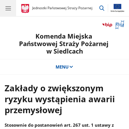
przejdź
gov.pl
Jednostki Państwowej Straży Pożarnej
gov.pl
Jednostki
do
Państwowej
wyszukiwar
Straży
Otwór
Pożarnej
okno
Komenda Miejska
z
tłuma
Państwowej Straży Pożarnej
języka
w Siedlcach
migow
MENU
Zakłady o zwiększonym
ryzyku wystąpienia awarii
przemysłowej
Stosownie do postanowień art. 267 ust. 1 ustawy z