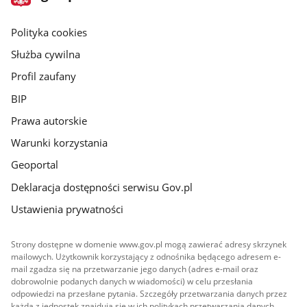
gov.pl
główna
gov.pl
Polityka cookies
Służba cywilna
Profil zaufany
BIP
Prawa autorskie
Warunki korzystania
Geoportal
Deklaracja dostępności serwisu Gov.pl
Ustawienia prywatności
Strony dostępne w domenie www.gov.pl mogą zawierać adresy skrzynek
mailowych. Użytkownik korzystający z odnośnika będącego adresem e-
mail zgadza się na przetwarzanie jego danych (adres e-mail oraz
dobrowolnie podanych danych w wiadomości) w celu przesłania
odpowiedzi na przesłane pytania. Szczegóły przetwarzania danych przez
każdą z jednostek znajdują się w ich politykach przetwarzania danych