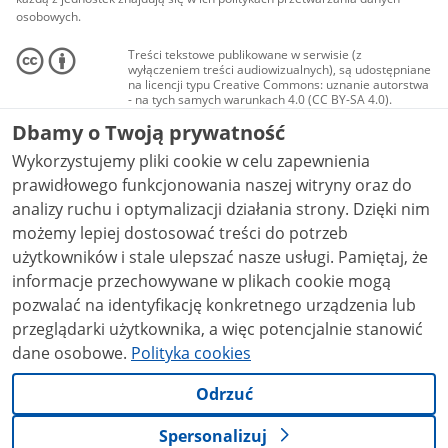
osobowych.
Treści tekstowe publikowane w serwisie (z
wyłączeniem treści audiowizualnych), są udostępniane
na licencji typu Creative Commons: uznanie autorstwa
- na tych samych warunkach 4.0 (CC BY-SA 4.0).
Materiały audiowizualne, w tym zdjęcia, materiały
Dbamy o Twoją prywatność
audio i wideo, są udostępniane na licencji typu
Creative Commons: uznanie autorstwa użycie
Wykorzystujemy pliki cookie w celu zapewnienia
niekomercyjne - bez utworów zależnych 4.0 (CC BY-
NC-ND 4.0), o ile nie jest to stwierdzone inaczej.
prawidłowego funkcjonowania naszej witryny oraz do
analizy ruchu i optymalizacji działania strony. Dzięki nim
możemy lepiej dostosować treści do potrzeb
użytkowników i stale ulepszać nasze usługi. Pamiętaj, że
informacje przechowywane w plikach cookie mogą
pozwalać na identyfikację konkretnego urządzenia lub
przeglądarki użytkownika, a więc potencjalnie stanowić
dane osobowe.
Polityka cookies
Odrzuć
Spersonalizuj