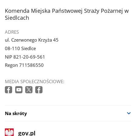
stopka
Komenda Miejska Państwowej Straży Pożarnej w
Siedlcach
ADRES
ul. Czerwonego Krzyża 45
08-110 Siedlce
NIP 821-20-69-561
Regon 711586550
MEDIA SPOŁECZNOŚCIOWE:
Na skróty
stopka
Strona
gov.pl