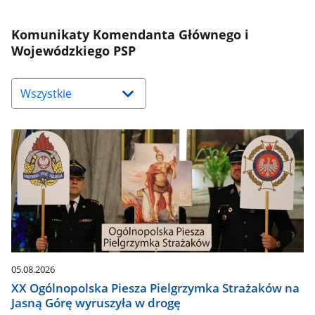
Komunikaty Komendanta Głównego i
Wojewódzkiego PSP
Naciśnij
strzałkę
w
dół,
aby
wybrać
odpowiednią
pozycję.
Dane
zaktualizują
się
automatycznie.
05.08.2026
XX Ogólnopolska Piesza Pielgrzymka Strażaków na
Jasną Górę wyruszyła w drogę