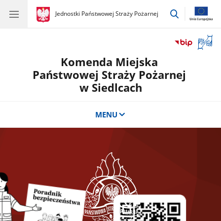
przejdź
gov.pl
Jednostki Państwowej Straży Pożarnej
gov.pl
Jednostki
do
Państwowej
wyszukiwar
Straży
Otwór
Pożarnej
okno
Komenda Miejska
z
tłuma
Państwowej Straży Pożarnej
języka
w Siedlcach
migow
MENU