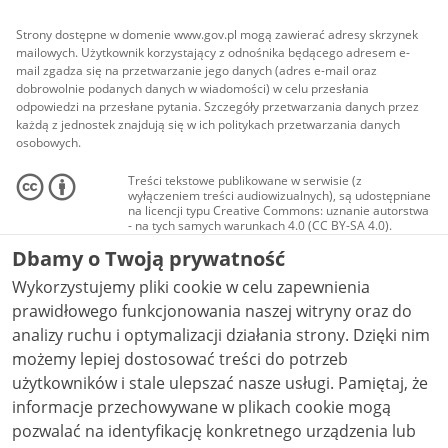
Strony dostępne w domenie www.gov.pl mogą zawierać adresy skrzynek
mailowych. Użytkownik korzystający z odnośnika będącego adresem e-
mail zgadza się na przetwarzanie jego danych (adres e-mail oraz
dobrowolnie podanych danych w wiadomości) w celu przesłania
odpowiedzi na przesłane pytania. Szczegóły przetwarzania danych przez
każdą z jednostek znajdują się w ich politykach przetwarzania danych
osobowych.
Treści tekstowe publikowane w serwisie (z
wyłączeniem treści audiowizualnych), są udostępniane
na licencji typu Creative Commons: uznanie autorstwa
- na tych samych warunkach 4.0 (CC BY-SA 4.0).
Materiały audiowizualne, w tym zdjęcia, materiały
Dbamy o Twoją prywatność
audio i wideo, są udostępniane na licencji typu
Creative Commons: uznanie autorstwa użycie
Wykorzystujemy pliki cookie w celu zapewnienia
niekomercyjne - bez utworów zależnych 4.0 (CC BY-
NC-ND 4.0), o ile nie jest to stwierdzone inaczej.
prawidłowego funkcjonowania naszej witryny oraz do
analizy ruchu i optymalizacji działania strony. Dzięki nim
możemy lepiej dostosować treści do potrzeb
użytkowników i stale ulepszać nasze usługi. Pamiętaj, że
informacje przechowywane w plikach cookie mogą
pozwalać na identyfikację konkretnego urządzenia lub