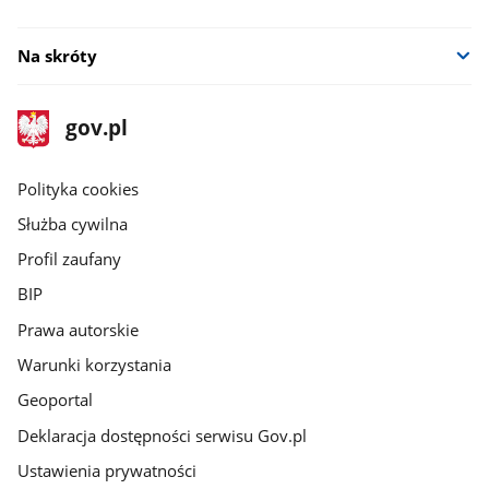
Na skróty
stopka
Strona
gov.pl
gov.pl
główna
gov.pl
Polityka cookies
Służba cywilna
Profil zaufany
BIP
Prawa autorskie
Warunki korzystania
Geoportal
Deklaracja dostępności serwisu Gov.pl
Ustawienia prywatności