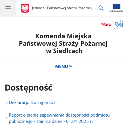
przejdź
gov.pl
Jednostki Państwowej Straży Pożarnej
gov.pl
Jednostki
do
Państwowej
wyszukiwar
Straży
Otwór
Pożarnej
okno
Komenda Miejska
z
tłuma
Państwowej Straży Pożarnej
języka
w Siedlcach
migow
MENU
Dostępność
Deklaracja Dostępności
Raport o stanie zapewnienia dostępności podmiotu
publicznego - stan na dzień - 01.01.2025 r.