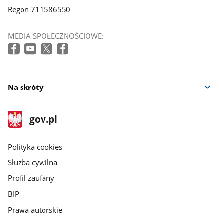
Regon 711586550
MEDIA SPOŁECZNOŚCIOWE:
Na skróty
stopka
Strona
gov.pl
gov.pl
główna
gov.pl
Polityka cookies
Służba cywilna
Profil zaufany
BIP
Prawa autorskie