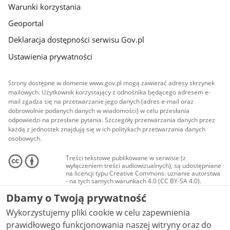
Warunki korzystania
Geoportal
Deklaracja dostępności serwisu Gov.pl
Ustawienia prywatności
Strony dostępne w domenie www.gov.pl mogą zawierać adresy skrzynek
mailowych. Użytkownik korzystający z odnośnika będącego adresem e-
mail zgadza się na przetwarzanie jego danych (adres e-mail oraz
dobrowolnie podanych danych w wiadomości) w celu przesłania
odpowiedzi na przesłane pytania. Szczegóły przetwarzania danych przez
każdą z jednostek znajdują się w ich politykach przetwarzania danych
osobowych.
Treści tekstowe publikowane w serwisie (z
wyłączeniem treści audiowizualnych), są udostępniane
na licencji typu Creative Commons: uznanie autorstwa
- na tych samych warunkach 4.0 (CC BY-SA 4.0).
Materiały audiowizualne, w tym zdjęcia, materiały
Dbamy o Twoją prywatność
audio i wideo, są udostępniane na licencji typu
Creative Commons: uznanie autorstwa użycie
Wykorzystujemy pliki cookie w celu zapewnienia
niekomercyjne - bez utworów zależnych 4.0 (CC BY-
NC-ND 4.0), o ile nie jest to stwierdzone inaczej.
prawidłowego funkcjonowania naszej witryny oraz do