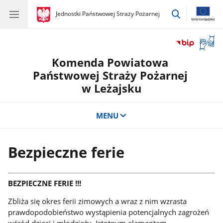
przejdź
gov.pl
Jednostki Państwowej Straży Pożarnej
gov.pl
Jednostki
do
Państwowej
wyszukiwar
Straży
Otwór
Pożarnej
okno
Komenda Powiatowa
z
tłuma
Państwowej Straży Pożarnej
języka
w Leżajsku
migow
MENU
Bezpieczne ferie
BEZPIECZNE FERIE !!!
Zbliża się okres ferii zimowych a wraz z nim wzrasta
prawdopodobieństwo wystąpienia potencjalnych zagrożeń