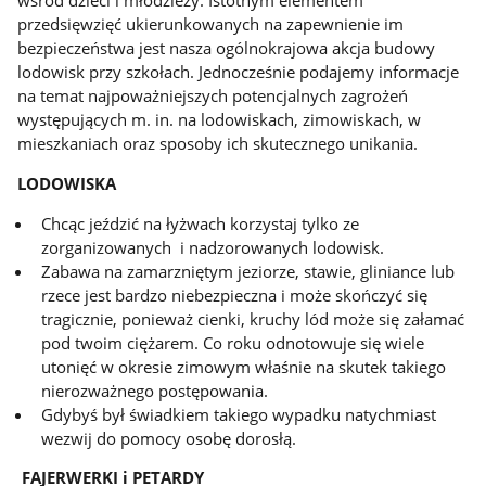
wśród dzieci i młodzieży. Istotnym elementem
przedsięwzięć ukierunkowanych na zapewnienie im
bezpieczeństwa jest nasza ogólnokrajowa akcja budowy
lodowisk przy szkołach. Jednocześnie podajemy informacje
na temat najpoważniejszych potencjalnych zagrożeń
występujących m. in. na lodowiskach, zimowiskach, w
mieszkaniach oraz sposoby ich skutecznego unikania.
LODOWISKA
Chcąc jeździć na łyżwach korzystaj tylko ze
zorganizowanych i nadzorowanych lodowisk.
Zabawa na zamarzniętym jeziorze, stawie, gliniance lub
rzece jest bardzo niebezpieczna i może skończyć się
tragicznie, ponieważ cienki, kruchy lód może się załamać
pod twoim ciężarem. Co roku odnotowuje się wiele
utonięć w okresie zimowym właśnie na skutek takiego
nierozważnego postępowania.
Gdybyś był świadkiem takiego wypadku natychmiast
wezwij do pomocy osobę dorosłą.
FAJERWERKI i PETARDY