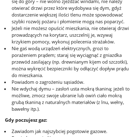
się do góry – nie wolno zjeżdżać windami, nie należy
otwierać drzwi przez które wydobywa się dym, gdyż
dostarczenie większej ilości tlenu może spowodować
szybki rozwój pożaru i płomienie mogą nas poparzyć.
Jeżeli nie możesz opuścić mieszkania, nie otwieraj drzwi
prowadzących na korytarz, uszczelnij je, wzywaj
krzykiem pomocy, wykonuj polecenia strażaków.
Nie gaś wodą urządzeń elektrycznych, grozi to
porażeniem prądem; staraj się wyciągnąć z gniazdka
przewód zasilający (np. drewnianym kijem od szczotki),
można wykręcić bezpieczniki by odłączyć dopływ prądu
do mieszkania.
Powiadom o zagrożeniu sąsiadów.
Nie wdychaj dymu – zasłoń usta mokrą tkaniną; jeżeli to
możliwe, zmocz swoje ubranie lub owiń ciało mokrą
grubą tkaniną z naturalnych materiałów (z lnu, wełny,
bawełny itp.).
Gdy poczujesz gaz:
Zawiadom jak najszybciej pogotowie gazowe.