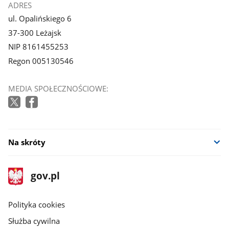
ADRES
ul. Opalińskiego 6
37-300 Leżajsk
NIP 8161455253
Regon 005130546
MEDIA SPOŁECZNOŚCIOWE:
Na skróty
stopka
Strona
gov.pl
gov.pl
główna
gov.pl
Polityka cookies
Służba cywilna