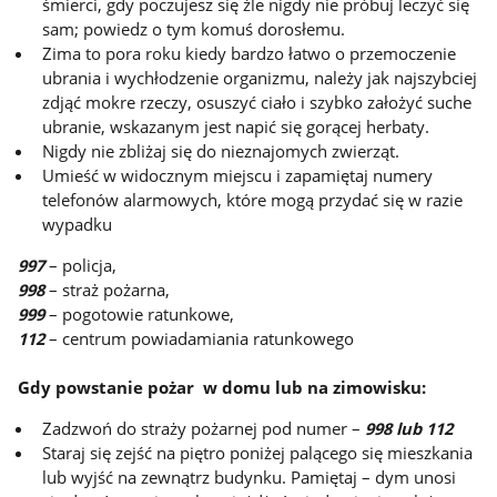
śmierci, gdy poczujesz się źle nigdy nie próbuj leczyć się
sam; powiedz o tym komuś dorosłemu.
Zima to pora roku kiedy bardzo łatwo o przemoczenie
ubrania i wychłodzenie organizmu, należy jak najszybciej
zdjąć mokre rzeczy, osuszyć ciało i szybko założyć suche
ubranie, wskazanym jest napić się gorącej herbaty.
Nigdy nie zbliżaj się do nieznajomych zwierząt.
Umieść w widocznym miejscu i zapamiętaj numery
telefonów alarmowych, które mogą przydać się w razie
wypadku
997
– policja,
998
– straż pożarna,
999
– pogotowie ratunkowe,
112
– centrum powiadamiania ratunkowego
Gdy powstanie pożar w domu lub na zimowisku:
Zadzwoń do straży pożarnej pod numer –
998 lub 112
Staraj się zejść na piętro poniżej palącego się mieszkania
lub wyjść na zewnątrz budynku. Pamiętaj – dym unosi