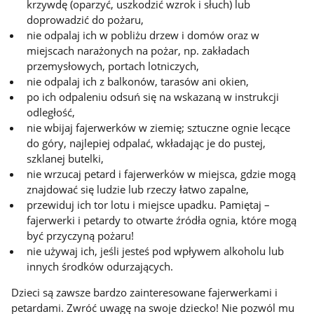
krzywdę (oparzyć, uszkodzić wzrok i słuch) lub
doprowadzić do pożaru,
nie odpalaj ich w pobliżu drzew i domów oraz w
miejscach narażonych na pożar, np. zakładach
przemysłowych, portach lotniczych,
nie odpalaj ich z balkonów, tarasów ani okien,
po ich odpaleniu odsuń się na wskazaną w instrukcji
odległość,
nie wbijaj fajerwerków w ziemię; sztuczne ognie lecące
do góry, najlepiej odpalać, wkładając je do pustej,
szklanej butelki,
nie wrzucaj petard i fajerwerków w miejsca, gdzie mogą
znajdować się ludzie lub rzeczy łatwo zapalne,
przewiduj ich tor lotu i miejsce upadku. Pamiętaj –
fajerwerki i petardy to otwarte źródła ognia, które mogą
być przyczyną pożaru!
nie używaj ich, jeśli jesteś pod wpływem alkoholu lub
innych środków odurzających.
Dzieci są zawsze bardzo zainteresowane fajerwerkami i
petardami. Zwróć uwagę na swoje dziecko! Nie pozwól mu