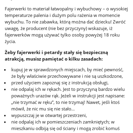
Fajerwerki to materiał łatwopalny i wybuchowy – o wysokiej
temperaturze palenia i dużym polu rażenia w momencie
wybuchu. To nie zabawka, którą można dać dziecku! Zwróć
uwagę, że producent (nie bez przyczyny) wskazuje, iż
fajerwerków mogą używać tylko osoby powyżej 18 roku
życia.
Żeby fajerwerki i petardy stały się bezpieczną
atrakcją, musisz pamiętać o kilku zasadach:
kupuj je w sprawdzonych miejscach, by mieć pewność,
że były właściwie przechowywane i nie są uszkodzone,
przed użyciem zapoznaj się z instrukcją obsługi,
nie odpalaj ich w rękach. Jest to przyczyną bardzo wielu
poważnych urazów rąk. Jeżeli w instrukcji jest napisane:
„nie trzymać w ręku”, to nie trzymaj! Nawet, jeśli ktoś
mówił, że nic mu się nie stało…
wypuszczaj je w otwartej przestrzeni,
nie odpalaj ich w pomieszczeniach zamkniętych; w
mieszkaniu odbiją się od ściany i mogą zrobić komuś