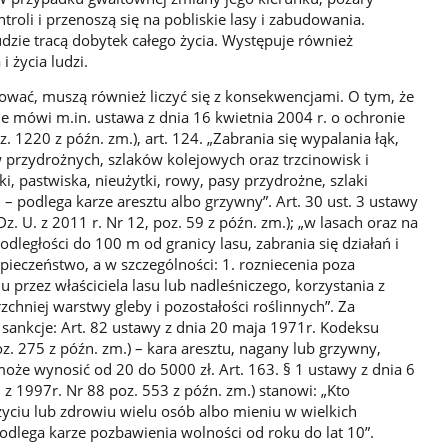
roli i przenoszą się na pobliskie lasy i zabudowania.
udzie tracą dobytek całego życia. Występuje również
 życia ludzi.
ować, muszą również liczyć się z konsekwencjami. O tym, że
e mówi m.in. ustawa z dnia 16 kwietnia 2004 r. o ochronie
z. 1220 z późn. zm.), art. 124. „Zabrania się wypalania łąk,
przydrożnych, szlaków kolejowych oraz trzcinowisk i
i, pastwiska, nieużytki, rowy, pasy przydrożne, szlaki
– podlega karze aresztu albo grzywny”. Art. 30 ust. 3 ustawy
Dz. U. z 2011 r. Nr 12, poz. 59 z późn. zm.); „w lasach oraz na
odległości do 100 m od granicy lasu, zabrania się działań i
eczeństwo, a w szczególności: 1. rozniecenia poza
przez właściciela lasu lub nadleśniczego, korzystania z
chniej warstwy gleby i pozostałości roślinnych”. Za
sankcje: Art. 82 ustawy z dnia 20 maja 1971r. Kodeksu
oz. 275 z późn. zm.) – kara aresztu, nagany lub grzywny,
może wynosić od 20 do 5000 zł. Art. 163. § 1 ustawy z dnia 6
 z 1997r. Nr 88 poz. 553 z późn. zm.) stanowi: „Kto
życiu lub zdrowiu wielu osób albo mieniu w wielkich
odlega karze pozbawienia wolności od roku do lat 10”.