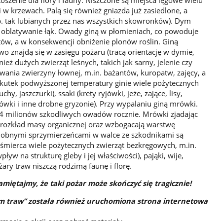
 w krzewach. Palą się również gniazda już zasiedlone, a
np. tak lubianych przez nas wszystkich skowronków). Dym
 oblatywanie łąk. Owady giną w płomieniach, co powoduje
tów, a w konsekwencji obniżenie plonów roślin. Giną
 znajdą się w zasięgu pożaru (tracą orientację w dymie,
ież dużych zwierząt leśnych, takich jak sarny, jelenie czy
owania zwierzyny łownej, m.in. bażantów, kuropatw, zajęcy, a
skutek podwyższonej temperatury ginie wiele pożytecznych
y, jaszczurki), ssaki (krety ryjówki, jeże, zające, lisy,
yjówki i inne drobne gryzonie). Przy wypalaniu giną mrówki.
o 4 milionów szkodliwych owadów rocznie. Mrówki zjadając
ją rozkład masy organicznej oraz wzbogacają warstwę
Podobnymi sprzymierzeńcami w walce ze szkodnikami są
uśmierca wiele pożytecznych zwierząt bezkręgowych, m.in.
yw na strukturę gleby i jej właściwości), pająki, wije,
ary traw niszczą rodzimą faunę i florę.
miętajmy, że taki pożar może skończyć się tragicznie!
 traw” została również uruchomiona strona internetowa