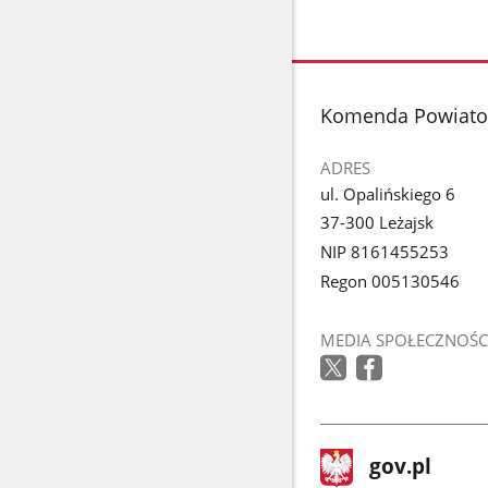
stopka
Komenda Powiatow
ADRES
ul. Opalińskiego 6
37-300 Leżajsk
NIP 8161455253
Regon 005130546
MEDIA SPOŁECZNOŚC
stopka
Strona
gov.pl
gov.pl