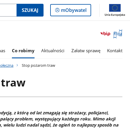
Logowanie
SZUKAJ
mObywatel
do
panelu
Otwórz
okno
z
tłumac
nas
Co robimy
Aktualności
Załatw sprawę
Kontakt
języka
migowe
połeczna
Stop pożarom traw
 traw
ycją, z którą od lat zmagają się strażacy, policjanci,
o palący problem, występujący każdego roku. Mimo akcji
 wielu ludzi nadal sądzi, że ogień to najlepszy sposób na