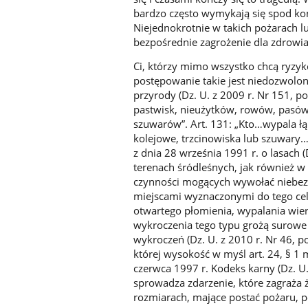
bardzo często wymykają się spod kont
Niejednokrotnie w takich pożarach l
bezpośrednie zagrożenie dla zdrowia i
Ci, którzy mimo wszystko chcą ryzyk
postępowanie takie jest niedozwolon
przyrody (Dz. U. z 2009 r. Nr 151, po
pastwisk, nieużytków, rowów, pasów 
szuwarów”. Art. 131: „Kto…wypala łąk
kolejowe, trzcinowiska lub szuwary… 
z dnia 28 września 1991 r. o lasach (
terenach śródleśnych, jak również w 
czynności mogących wywołać niebezpi
miejscami wyznaczonymi do tego celu 
otwartego płomienia, wypalania wierz
wykroczenia tego typu grożą surowe 
wykroczeń (Dz. U. z 2010 r. Nr 46, p
której wysokość w myśl art. 24, § 1 
czerwca 1997 r. Kodeks karny (Dz. U.
sprowadza zdarzenie, które zagraża 
rozmiarach, mające postać pożaru, p