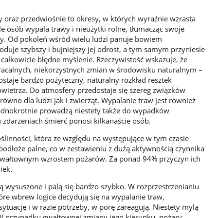
ny oraz przedwiośnie to okresy, w których wyraźnie wzrasta
le osób wypala trawy i nieużytki rolne, tłumacząc swoje
by. Od pokoleń wśród wielu ludzi panuje bowiem
duje szybszy i bujniejszy jej odrost, a tym samym przyniesie
 całkowicie błędne myślenie. Rzeczywistość wskazuje, że
acalnych, niekorzystnych zmian w środowisku naturalnym –
staje bardzo pożyteczny, naturalny rozkład resztek
powietrza. Do atmosfery przedostaje się szereg związków
ówno dla ludzi jak i zwierząt. Wypalanie traw jest również
jednokrotnie prowadzą niestety także do wypadków
 zdarzeniach śmierć ponosi kilkanaście osób.
ślinności, która ze względu na występujące w tym czasie
podłoże palne, co w zestawieniu z dużą aktywnością czynnika
e gwałtownym wzrostem pożarów. Za ponad 94% przyczyn ich
iek.
są wysuszone i palą się bardzo szybko. W rozprzestrzenianiu
óre wbrew logice decydują się na wypalanie traw,
sytuację i w razie potrzeby, w porę zareagują. Niestety mylą
ą. W przypadku gwałtownej zmiany jego kierunku, pożary