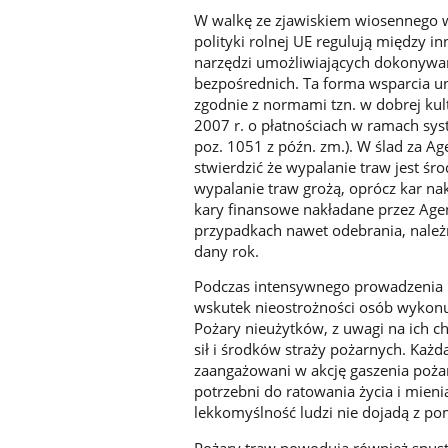
W walkę ze zjawiskiem wiosennego wy
polityki rolnej UE regulują między 
narzędzi umożliwiających dokonywan
bezpośrednich. Ta forma wsparcia u
zgodnie z normami tzn. w dobrej kultu
2007 r. o płatnościach w ramach sys
poz. 1051 z późn. zm.). W ślad za Age
stwierdzić że wypalanie traw jest ś
wypalanie traw grożą, oprócz kar nak
kary finansowe nakładane przez Agen
przypadkach nawet odebrania, należ
dany rok.
Podczas intensywnego prowadzenia p
wskutek nieostrożności osób wykonu
Pożary nieużytków, z uwagi na ich ch
sił i środków straży pożarnych. Każ
zaangażowani w akcję gaszenia poża
potrzebni do ratowania życia i mieni
lekkomyślność ludzi nie dojadą z po
Pożary traw powodują również spusto