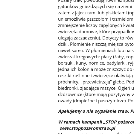
gatunków gnieżdżących się na ziemi i
zatem z jajeczkami lub pisklętami (
uniemożliwia pszczołom i trzmielom
zmniejszenie liczby zapylonych kwia
zwierzęta domowe, które przypadkowo
ulegają zaczadzeniu). Dotyczy to równ
dziki. Płomienie niszczą miejsca byt
nawet saren. W płomieniach lub na 
zwierząt kręgowych: płazy (żaby, ropuch
borsuki, kuny, nornice, badylarki, r
Jedna ich kolonia może zniszczyć d
resztki roślinne i zwierzęce ułatwia
próchnicy, „przewietrzają” glebę. 
biedronki, zjadające mszyce. Ogień 
dżdżownice (które mają pozytywny wpł
owady (drapieżne i pasożytnicze). Poż
Apelujemy o nie wypalanie traw. Pa
W ramach kampanii „STOP pożarom
www.stoppozaromtraw.pl