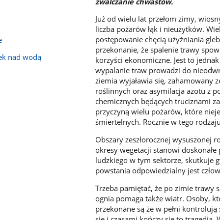
zwalczanie chwastów.
Już od wielu lat przełom zimy, wios
liczba pożarów łąk i nieużytków. Wie
postępowanie chęcią użyźniania gle
e
przekonanie, że spalenie trawy spowo
ek nad wodą
korzyści ekonomiczne. Jest to jednak
wypalanie traw prowadzi do nieodwr
ziemia wyjaławia się, zahamowany zo
roślinnych oraz asymilacja azotu z 
chemicznych będących truciznami zar
przyczyną wielu pożarów, które nie
śmiertelnych. Rocznie w tego rodzaju
Obszary zeszłorocznej wysuszonej ro
okresy wegetacji stanowi doskonałe 
ludzkiego w tym sektorze, skutkuj
powstania odpowiedzialny jest człow
Trzeba pamiętać, że po zimie trawy 
ognia pomaga także wiatr. Osoby, kt
przekonane są że w pełni kontrolują 
się i czasami kończy się to tragedi