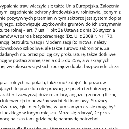
palania traw włączyła się także Unia Europejska. Założenia
innymi zagadnienia ochrony środowiska w rolnictwie. Jednym z
ie pozytywnych przemian w tym sektorze jest system dopłat
nijnego, zobowiązuje użytkownika gruntów do ich utrzymania
rze rolnej – art. 7 ust. 1 pkt 2a Ustawa z dnia 26 stycznia
temów wsparcia bezpośredniego (Dz. U. z 2008 r. Nr 170,
ncją Restrukturyzacji i Modernizacji Rolnictwa, należy
rodowiskowo szkodliwe, ale także surowo zabronione. Za
ładanych np. przez policję czy prokuraturę, także dotkliwe
cję w postaci zmniejszenia od 5 do 25%, a w skrajnych
nej wysokości wszystkich rodzajów dopłat bezpośrednich za
rac rolnych na polach, także może dojść do pożarów
jących te prace lub niesprawnego sprzętu technicznego.
arakter i zazwyczaj duże rozmiary, angażują znaczną liczbę
da interwencja to poważny wydatek finansowy. Strażacy
rów traw, łąk i nieużytków, w tym samym czasie mogą być
a ludzkiego w innym miejscu. Może się zdarzyć, że przez
mocą na czas tam, gdzie będą naprawdę potrzebni.
szenie dla flory i fauny. Niszczone są miejsca lęgowe wielu