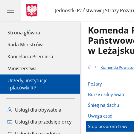
gov.pl
gov.pl
Jednostki Państwowej Straży Pożar
gov.pl
Jednostki
Państwowej
Straży
Komenda 
Pożarnej
gov.pl
Strona główna
Państwowe
Rada Ministrów
w Leżajsk
Kancelaria Premiera
Komenda Powiatow
Ministerstwa
Urzędy, instytucje
Pożary
i placówki RP
Burze i silny wiatr
Śnieg na dachu
Usługi dla obywatela
Uwaga czad
Usługi dla przedsiębiorcy
Stop pożarom traw
Usługi dla urzędnika