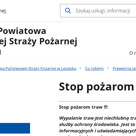
nej
Powiatowa
j Straży Pożarnej
u
O 
a Państwowej Straży Pożarnej w Leżajsku
Co robimy
Prewencja s
Stop pożarom
Stop pożarom traw !!!
Wypalanie traw jest niechlubną trad
służby ochrony środowiska. Jest t
informacyjnych i uświadamiających,