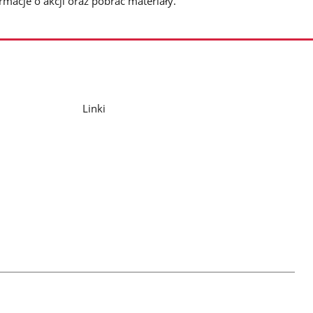
rmacje o akcji oraz pobrać materiały.
Linki