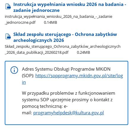
Instrukcja wypełniania wniosku 2026 na badania -
zadanie jednoroczne
instrukcja​_wypełniania​_wniosku​_2026​_na​_badania​_-​_zadanie​
_jednoroczne.pdf
0.14MB
Skład zespołu sterującego - Ochrona zabytków
archeologicznych 2026
Skład​_zespołu​_sterującego​_Ochrona​_zabytków​_archeologicznych​
_2026​_data​_publikacji​_20260218.pdf
0.24MB
Adres Systemu Obsługi Programów MKiDN
(SOP):
https://sopprogramy.mkidn.gov.pl/site/log
in
W przypadku problemów z funkcjonowaniem
systemu SOP uprzejmie prosimy o kontakt z
pomocą techniczną: e-
mail:
programyhelpdesk@kultura.gov.pl