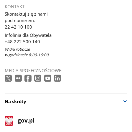
KONTAKT
Skontaktuj się z nami
pod numerem:
22 42 10 100
Infolinia dla Obywatela
+48 222 500 140
W dni robocze
w godzinach: 8:00-16:00
MEDIA SPOŁECZNOŚCIOWE:
Na skróty
stopka
Strona
gov.pl
gov.pl
główna