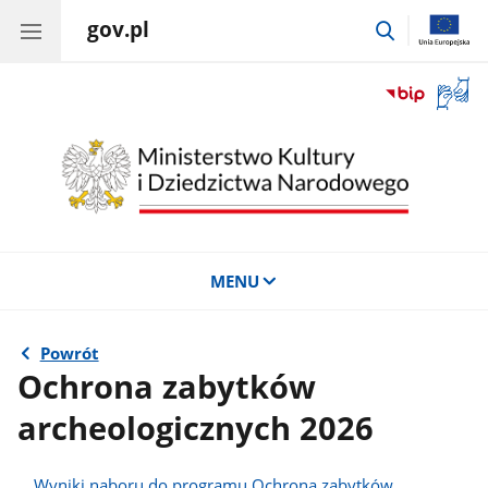
gov.pl
przejdź
do
wyszukiwar
Otwór
okno
z
tłuma
języka
migow
MENU
Powrót
Ochrona zabytków
archeologicznych 2026
Wyniki naboru do programu Ochrona zabytków