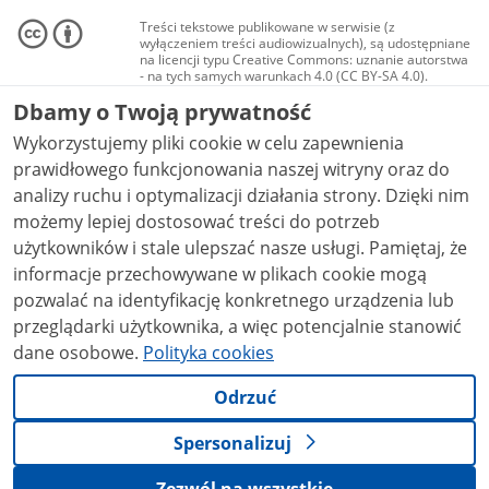
Treści tekstowe publikowane w serwisie (z
wyłączeniem treści audiowizualnych), są udostępniane
na licencji typu Creative Commons: uznanie autorstwa
- na tych samych warunkach 4.0 (CC BY-SA 4.0).
Materiały audiowizualne, w tym zdjęcia, materiały
Dbamy o Twoją prywatność
audio i wideo, są udostępniane na licencji typu
Creative Commons: uznanie autorstwa użycie
Wykorzystujemy pliki cookie w celu zapewnienia
niekomercyjne - bez utworów zależnych 4.0 (CC BY-
NC-ND 4.0), o ile nie jest to stwierdzone inaczej.
prawidłowego funkcjonowania naszej witryny oraz do
analizy ruchu i optymalizacji działania strony. Dzięki nim
możemy lepiej dostosować treści do potrzeb
użytkowników i stale ulepszać nasze usługi. Pamiętaj, że
informacje przechowywane w plikach cookie mogą
pozwalać na identyfikację konkretnego urządzenia lub
przeglądarki użytkownika, a więc potencjalnie stanowić
dane osobowe.
Polityka cookies
Odrzuć
Spersonalizuj