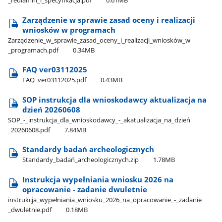
_reulamin​_i​_specyfikacja.pdf
0.61MB
Zarządzenie w sprawie zasad oceny i realizacji
wniosków w programach
Zarządzenie​_w​_sprawie​_zasad​_oceny​_i​_realizacji​_wniosków​_w​
_programach.pdf
0.34MB
FAQ ver03112025
FAQ​_ver03112025.pdf
0.43MB
SOP instrukcja dla wnioskodawcy aktualizacja na
dzień 20260608
SOP​_-​_instrukcja​_dla​_wnioskodawcy​_-​_akatualizacja​_na​_dzień​
_20260608.pdf
7.84MB
Standardy badań archeologicznych
Standardy​_badań​_archeologicznych.zip
1.78MB
Instrukcja wypełniania wniosku 2026 na
opracowanie - zadanie dwuletnie
instrukcja​_wypełniania​_wniosku​_2026​_na​_opracowanie​_-​_zadanie​
_dwuletnie.pdf
0.18MB