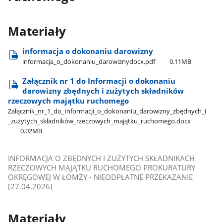
Materiały
informacja o dokonaniu darowizny
informacja​_o​_dokonaniu​_darowiznydocx.pdf
0.11MB
Załącznik nr 1 do Informacji o dokonaniu
darowizny zbędnych i zużytych składników
rzeczowych majątku ruchomego
Załącznik​_nr​_1​_do​_Informacji​_o​_dokonaniu​_darowizny​_zbędnych​_i​
_zużytych​_składników​_rzeczowych​_majątku​_ruchomego.docx
0.02MB
INFORMACJA O ZBĘDNYCH I ZUŻYTYCH SKŁADNIKACH
RZECZOWYCH MAJĄTKU RUCHOMEGO PROKURATURY
OKRĘGOWEJ W ŁOMŻY - NIEODPŁATNE PRZEKAZANIE
[27.04.2026]
Materiały