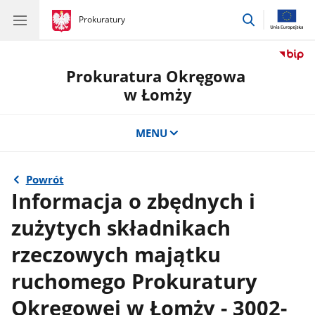
przejdź
gov.pl
Prokuratury
gov.pl
Prokuratury
do
wyszukiwar
Prokuratura Okręgowa
w Łomży
MENU
Powrót
Informacja o zbędnych i
zużytych składnikach
rzeczowych majątku
ruchomego Prokuratury
Okręgowej w Łomży - 3002-