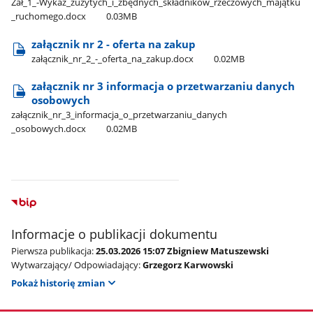
Zał​_1​_-Wykaz​_zużytych​_i​_zbędnych​_składników​_rzeczowych​_majątku​
_ruchomego.docx
0.03MB
załącznik nr 2 - oferta na zakup
załącznik​_nr​_2​_-​_oferta​_na​_zakup.docx
0.02MB
załącznik nr 3 informacja o przetwarzaniu danych
osobowych
załącznik​_nr​_3​_informacja​_o​_przetwarzaniu​_danych​
_osobowych.docx
0.02MB
Informacje o publikacji dokumentu
Pierwsza publikacja:
25.03.2026 15:07 Zbigniew Matuszewski
Wytwarzający/ Odpowiadający:
Grzegorz Karwowski
Pokaż historię zmian