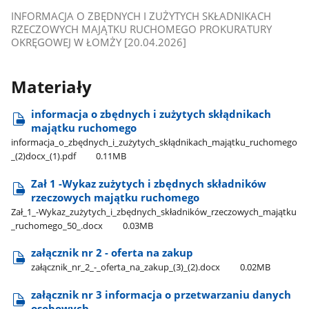
INFORMACJA O ZBĘDNYCH I ZUŻYTYCH SKŁADNIKACH
RZECZOWYCH MAJĄTKU RUCHOMEGO PROKURATURY
OKRĘGOWEJ W ŁOMŻY [20.04.2026]
Materiały
informacja o zbędnych i zużytych skłądnikach
majątku ruchomego
informacja​_o​_zbędnych​_i​_zużytych​_skłądnikach​_majątku​_ruchomego​
_(2)docx​_(1).pdf
0.11MB
Zał 1 -Wykaz zużytych i zbędnych składników
rzeczowych majątku ruchomego
Zał​_1​_-Wykaz​_zużytych​_i​_zbędnych​_składników​_rzeczowych​_majątku​
_ruchomego​_50​_.docx
0.03MB
załącznik nr 2 - oferta na zakup
załącznik​_nr​_2​_-​_oferta​_na​_zakup​_(3)​_(2).docx
0.02MB
załącznik nr 3 informacja o przetwarzaniu danych
osobowych