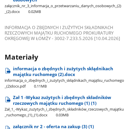
załącznik​_nr​_3​_informacja​_o​_przetwarzaniu​_danych​_osobowych​_(2)​
_(2).docx
0.02MB
INFORMACJA O ZBĘDNYCH I ZUŻYTYCH SKŁADNIKACH
RZECZOWYCH MAJĄTKU RUCHOMEGO PROKURATURY
OKRĘGOWEJ W ŁOMŻY - 3002-7.233.5.2026 [10.04.2026]
Materiały
informacja o zbędnych i zużytych skłądnikach
majątku ruchomego (2).docx
informacja​_o​_zbędnych​_i​_zużytych​_skłądnikach​_majątku​_ruchomego​
_(2)docx.pdf
0.11MB
Zał 1 -Wykaz zużytych i zbędnych składników
rzeczowych majątku ruchomego (1) (1)
Zał​_1​_-Wykaz​_zużytych​_i​_zbędnych​_składników​_rzeczowych​_majątku​
_ruchomego​_(1)​_(1).docx
0.03MB
załącznik nr 2 - oferta na zakup (3) (1)