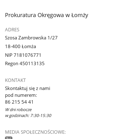
stopka
Prokuratura Okręgowa w Łomży
ADRES
Szosa Zambrowska 1/27
18-400 Łomża
NIP 7181076771
Regon 450113135
KONTAKT
Skontaktuj się z nami
pod numerem:
86 215 54 41
W dni robocze
w godzinach: 7:30-15:30
MEDIA SPOŁECZNOŚCIOWE: