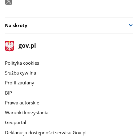
Na skróty
stopka
Strona
gov.pl
gov.pl
główna
gov.pl
Polityka cookies
Służba cywilna
Profil zaufany
BIP
Prawa autorskie
Warunki korzystania
Geoportal
Deklaracja dostępności serwisu Gov.pl