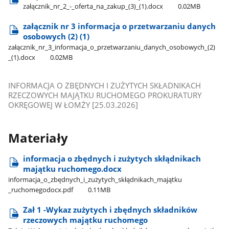
załącznik​_nr​_2​_-​_oferta​_na​_zakup​_(3)​_(1).docx
0.02MB
załącznik nr 3 informacja o przetwarzaniu danych
osobowych (2) (1)
załącznik​_nr​_3​_informacja​_o​_przetwarzaniu​_danych​_osobowych​_(2)​
_(1).docx
0.02MB
INFORMACJA O ZBĘDNYCH I ZUŻYTYCH SKŁADNIKACH
RZECZOWYCH MAJĄTKU RUCHOMEGO PROKURATURY
OKRĘGOWEJ W ŁOMŻY [25.03.2026]
Materiały
informacja o zbędnych i zużytych skłądnikach
majątku ruchomego.docx
informacja​_o​_zbędnych​_i​_zużytych​_skłądnikach​_majątku​
_ruchomegodocx.pdf
0.11MB
Zał 1 -Wykaz zużytych i zbędnych składników
rzeczowych majątku ruchomego