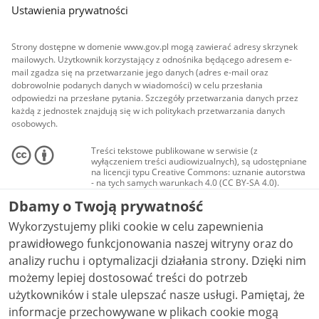
Ustawienia prywatności
Strony dostępne w domenie www.gov.pl mogą zawierać adresy skrzynek
mailowych. Użytkownik korzystający z odnośnika będącego adresem e-
mail zgadza się na przetwarzanie jego danych (adres e-mail oraz
dobrowolnie podanych danych w wiadomości) w celu przesłania
odpowiedzi na przesłane pytania. Szczegóły przetwarzania danych przez
każdą z jednostek znajdują się w ich politykach przetwarzania danych
osobowych.
Treści tekstowe publikowane w serwisie (z
wyłączeniem treści audiowizualnych), są udostępniane
na licencji typu Creative Commons: uznanie autorstwa
- na tych samych warunkach 4.0 (CC BY-SA 4.0).
Materiały audiowizualne, w tym zdjęcia, materiały
Dbamy o Twoją prywatność
audio i wideo, są udostępniane na licencji typu
Creative Commons: uznanie autorstwa użycie
Wykorzystujemy pliki cookie w celu zapewnienia
niekomercyjne - bez utworów zależnych 4.0 (CC BY-
NC-ND 4.0), o ile nie jest to stwierdzone inaczej.
prawidłowego funkcjonowania naszej witryny oraz do
analizy ruchu i optymalizacji działania strony. Dzięki nim
możemy lepiej dostosować treści do potrzeb
użytkowników i stale ulepszać nasze usługi. Pamiętaj, że
informacje przechowywane w plikach cookie mogą