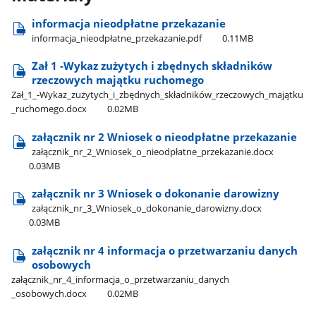
informacja nieodpłatne przekazanie
informacja​_nieodpłatne​_przekazanie.pdf
0.11MB
Zał 1 -Wykaz zużytych i zbędnych składników
rzeczowych majątku ruchomego
Zał​_1​_-Wykaz​_zużytych​_i​_zbędnych​_składników​_rzeczowych​_majątku​
_ruchomego.docx
0.02MB
załącznik nr 2 Wniosek o nieodpłatne przekazanie
załącznik​_nr​_2​_Wniosek​_o​_nieodpłatne​_przekazanie.docx
0.03MB
załącznik nr 3 Wniosek o dokonanie darowizny
załącznik​_nr​_3​_Wniosek​_o​_dokonanie​_darowizny.docx
0.03MB
załącznik nr 4 informacja o przetwarzaniu danych
osobowych
załącznik​_nr​_4​_informacja​_o​_przetwarzaniu​_danych​
_osobowych.docx
0.02MB