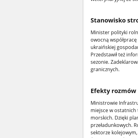
Stanowisko str
Minister polityki ro
owocną współpracę i
ukraińskiej gospodar
Przedstawił też inf
sezonie. Zadeklarow
granicznych.
Efekty rozmów
Ministrowie Infrastru
miejsce w ostatnich
morskich. Dzięki pl
przeładunkowych. Ro
sektorze kolejowym,