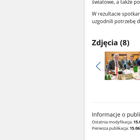
światowe, a także po
W rezultacie spotkan
uzgodnili potrzebę d
Zdjęcia (8)
Pokaż
poprzednie
Pokaż
zdjęcia
zdjęcie
1
z
galerii.
Informacje o publ
Ostatnia modyfikacja:
15.
Pierwsza publikacja:
15.0