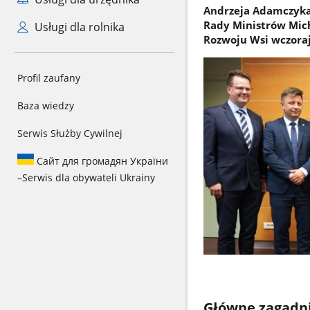
Andrzeja Adamczyka 
Rady Ministrów Mich
Usługi dla rolnika
Rozwoju Wsi wczoraj
Profil zaufany
Baza wiedzy
Serwis Służby Cywilnej
Сайт для громадян України
–
Serwis dla obywateli Ukrainy
Główne zagadn