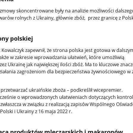
ozmowy skoncentrowane były na analizie możliwości dalszeg
arów rolnych z Ukrainy, głównie zbóż, przez granicę z Pols
ny polskiej
Kowalczyk zapewnił, że strona polska jest gotowa w dalszy
akże w zakresie wprowadzania ułatwień, które umożliwią
z Ukrainę jak największej ilości zbóż. Ma to kluczowe znac
ziałania zagrożeniom dla bezpieczeństwa żywnościowego w 
 przetwarzać ukraińskie zboża – podkreślił wicepremier.
ześnie o wprowadzonych ułatwieniach dotyczących kontrol
 zwłaszcza w związku z realizacją zapisów Wspólnego Oświad
Polski i Ukrainy z 16 maja 2022 r.
ąca produktów mleczarskich i makaronów