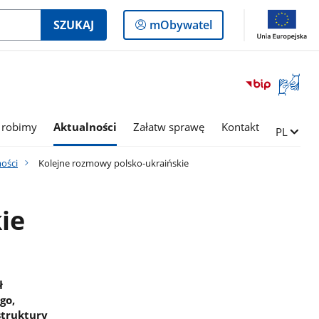
Logowanie
SZUKAJ
mObywatel
do
panelu
Otwórz
okno
z
tłumac
 robimy
Aktualności
Załatw sprawę
Kontakt
Zmień ję
PL
języka
migowe
ości
Kolejne rozmowy polsko-ukraińskie
ie
ł
go,
struktury