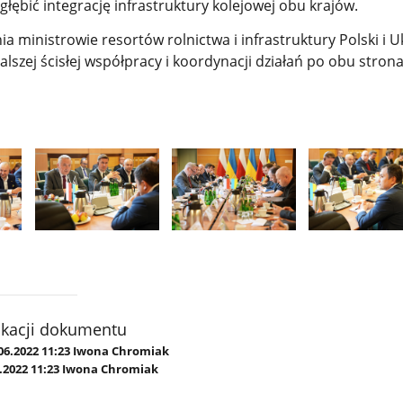
głębić integrację infrastruktury kolejowej obu krajów.
ia ministrowie resortów rolnictwa i infrastruktury Polski i U
alszej ścisłej współpracy i koordynacji działań po obu stron
Pokaż
Pokaż
Pokaż
zdjęcie
zdjęcie
zdjęcie
2
3
4
z
z
z
galerii.
galerii.
galerii.
ikacji dokumentu
06.2022 11:23 Iwona Chromiak
6.2022 11:23 Iwona Chromiak