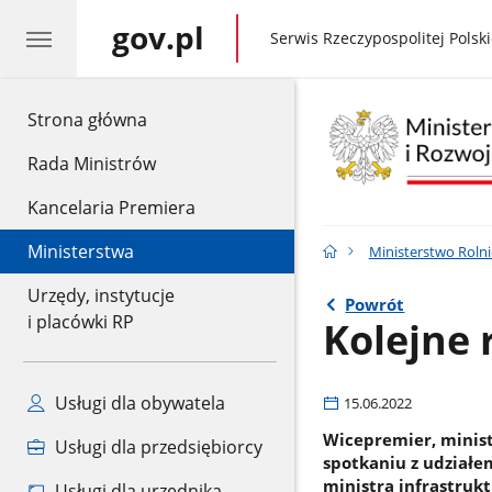
gov.pl
gov.pl
Serwis Rzeczypospolitej Polski
gov.pl
Strona główna
Rada Ministrów
Kancelaria Premiera
Ministerstwa
Ministerstwo Rolni
Urzędy, instytucje
Powrót
i placówki RP
Kolejne
Usługi dla obywatela
15.06.2022
Wicepremier, minist
Usługi dla przedsiębiorcy
spotkaniu z udziałem
ministra infrastruk
Usługi dla urzędnika