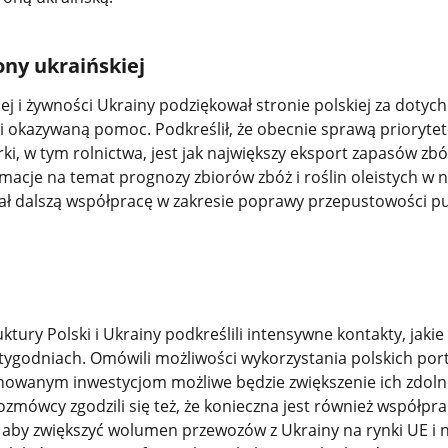
ony ukraińskiej
lnej i żywności Ukrainy podziękował stronie polskiej za doty
 okazywaną pomoc. Podkreślił, że obecnie sprawą prioryte
ki, w tym rolnictwa, jest jak największy eksport zapasów zbó
ormacje na temat prognozy zbiorów zbóż i roślin oleistych w
ał dalszą współpracę w zakresie poprawy przepustowości 
ktury Polski i Ukrainy podkreślili intensywne kontakty, jakie
 tygodniach. Omówili możliwości wykorzystania polskich po
anowanym inwestycjom możliwe będzie zwiększenie ich zdoln
zmówcy zgodzili się też, że konieczna jest również współpr
 aby zwiększyć wolumen przewozów z Ukrainy na rynki UE i n