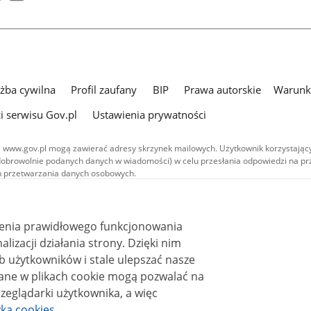
użba cywilna
Profil zaufany
BIP
Prawa autorskie
Warunki
i serwisu Gov.pl
Ustawienia prywatności
 www.gov.pl mogą zawierać adresy skrzynek mailowych. Użytkownik korzystający
dobrowolnie podanych danych w wiadomości) w celu przesłania odpowiedzi na prz
ach przetwarzania danych osobowych.
we publikowane w serwisie (z wyłączeniem treści audiowizualnych), są
 na licencji typu Creative Commons: uznanie autorstwa - na tych samych
 (CC BY-SA 4.0). Materiały audiowizualne, w tym zdjęcia, materiały audio i wideo
ienia prawidłowego funkcjonowania
ane na licencji typu Creative Commons: uznanie autorstwa użycie niekomercyjne 
i działania strony. Dzięki nim
ależnych 4.0 (CC BY-NC-ND 4.0), o ile nie jest to stwierdzone inaczej.
 użytkowników i stale ulepszać nasze
zeglądarki użytkownika, a więc
yka cookies