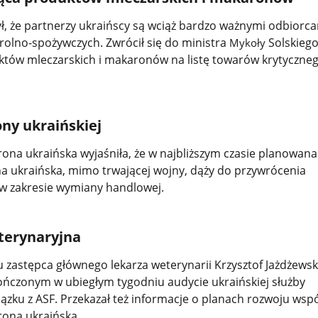
ł, że partnerzy ukraińscy są wciąż bardzo ważnymi odbiorc
rolno-spożywczych. Zwrócił się do ministra
Solskiego
Mykoły
tów mleczarskich i makaronów na listę towarów krytyczne
ny ukraińskiej
ona ukraińska wyjaśniła, że w najbliższym czasie planowana 
rona ukraińska, mimo trwającej wojny, dąży do przywrócenia
w zakresie wymiany handlowej.
terynaryjna
 zastępca głównego lekarza weterynarii Krzysztof Jażdżewsk
ńczonym w ubiegłym tygodniu audycie ukraińskiej służby
ązku z ASF. Przekazał też informacje o planach rozwoju wsp
roną ukraińską.