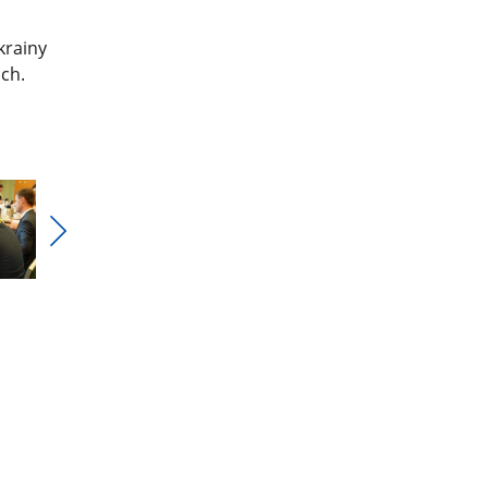
krainy
ach.
Pokaż
nestępne
zdjęcia