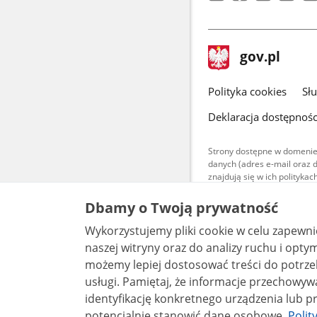
stopka
Strona
gov.pl
gov.pl
główna
gov.pl
Polityka cookies
Sł
Deklaracja dostępnośc
Strony dostępne w domenie
danych (adres e-mail oraz 
znajdują się w ich polityk
Treści teksto
Dbamy o Twoją prywatność
udostępniane
warunkach 4.0
Wykorzystujemy pliki cookie w celu zapewn
są udostępni
naszej witryny oraz do analizy ruchu i optymalizacj
bez utworów z
możemy lepiej dostosować treści do potrzeb
usługi. Pamiętaj, że informacje przechowywane w plikach cookie mogą pozwalać na
identyfikację konkretnego urządzenia lub pr
potencjalnie stanowić dane osobowe.
Polit