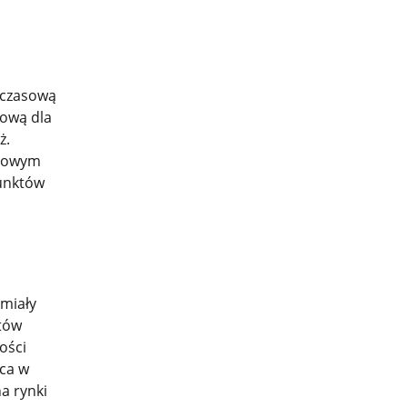
chczasową
tową dla
ż.
 nowym
punktów
 miały
rtów
ości
aca w
a rynki