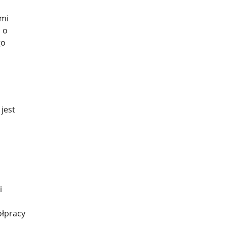
ami
 o
go
jest
i
ółpracy