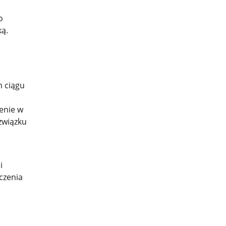
o
ką.
m ciągu
zenie w
związku
i
czenia