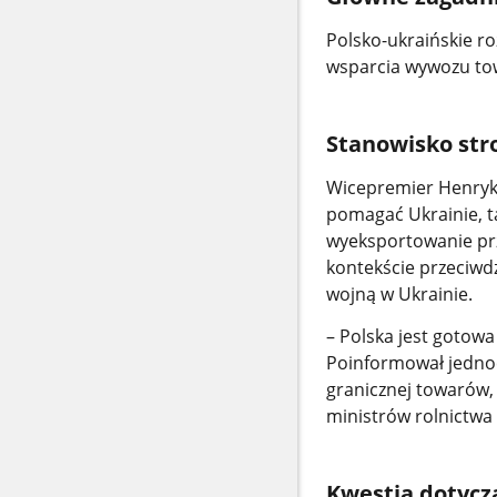
Polsko-ukraińskie r
wsparcia wywozu tow
Stanowisko stro
Wicepremier Henryk 
pomagać Ukrainie, t
wyeksportowanie prze
kontekście przeciwd
wojną w Ukrainie.
– Polska jest gotowa
Poinformował jednoc
granicznej towarów,
ministrów rolnictwa 
Kwestia dotycz