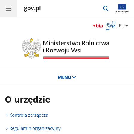
gov.pl
przejdź
do
wyszukiwar
Otwórz
Zmień 
PL
okno
z
tłumaczem
języka
migowego
MENU
O urzędzie
Kontrola zarządcza
Regulamin organizacyjny