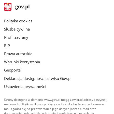
stopka
Strona
gov.pl
gov.pl
główna
gov.pl
Polityka cookies
Służba cywilna
Profil zaufany
BIP
Prawa autorskie
Warunki korzystania
Geoportal
Deklaracja dostępności serwisu Gov.pl
Ustawienia prywatności
Strony dostępne w domenie www.gov.pl mogą zawierać adresy skrzynek
mailowych. Użytkownik korzystający z odnośnika będącego adresem e-
mail zgadza się na przetwarzanie jego danych (adres e-mail oraz
dobrowolnie podanych danych w wiadomości) w celu przesłania