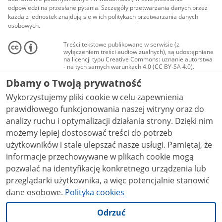
odpowiedzi na przesłane pytania. Szczegóły przetwarzania danych przez
każdą z jednostek znajdują się w ich politykach przetwarzania danych
osobowych.
Treści tekstowe publikowane w serwisie (z
wyłączeniem treści audiowizualnych), są udostępniane
na licencji typu Creative Commons: uznanie autorstwa
- na tych samych warunkach 4.0 (CC BY-SA 4.0).
Materiały audiowizualne, w tym zdjęcia, materiały
Dbamy o Twoją prywatność
audio i wideo, są udostępniane na licencji typu
Creative Commons: uznanie autorstwa użycie
Wykorzystujemy pliki cookie w celu zapewnienia
niekomercyjne - bez utworów zależnych 4.0 (CC BY-
NC-ND 4.0), o ile nie jest to stwierdzone inaczej.
prawidłowego funkcjonowania naszej witryny oraz do
analizy ruchu i optymalizacji działania strony. Dzięki nim
możemy lepiej dostosować treści do potrzeb
użytkowników i stale ulepszać nasze usługi. Pamiętaj, że
informacje przechowywane w plikach cookie mogą
pozwalać na identyfikację konkretnego urządzenia lub
przeglądarki użytkownika, a więc potencjalnie stanowić
dane osobowe.
Polityka cookies
Odrzuć