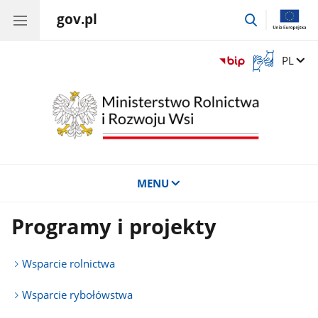
gov.pl
przejdź
do
wyszukiwar
Otwórz
Zmień 
PL
okno
z
tłumaczem
języka
migowego
MENU
Programy i projekty
Wsparcie rolnictwa
Wsparcie rybołówstwa