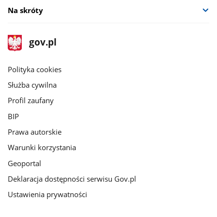
Na skróty
stopka
Strona
gov.pl
gov.pl
główna
gov.pl
Polityka cookies
Służba cywilna
Profil zaufany
BIP
Prawa autorskie
Warunki korzystania
Geoportal
Deklaracja dostępności serwisu Gov.pl
Ustawienia prywatności