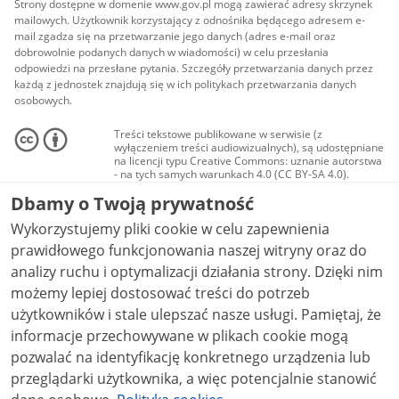
Strony dostępne w domenie www.gov.pl mogą zawierać adresy skrzynek
mailowych. Użytkownik korzystający z odnośnika będącego adresem e-
mail zgadza się na przetwarzanie jego danych (adres e-mail oraz
dobrowolnie podanych danych w wiadomości) w celu przesłania
odpowiedzi na przesłane pytania. Szczegóły przetwarzania danych przez
każdą z jednostek znajdują się w ich politykach przetwarzania danych
osobowych.
Treści tekstowe publikowane w serwisie (z
wyłączeniem treści audiowizualnych), są udostępniane
na licencji typu Creative Commons: uznanie autorstwa
- na tych samych warunkach 4.0 (CC BY-SA 4.0).
Materiały audiowizualne, w tym zdjęcia, materiały
Dbamy o Twoją prywatność
audio i wideo, są udostępniane na licencji typu
Creative Commons: uznanie autorstwa użycie
Wykorzystujemy pliki cookie w celu zapewnienia
niekomercyjne - bez utworów zależnych 4.0 (CC BY-
NC-ND 4.0), o ile nie jest to stwierdzone inaczej.
prawidłowego funkcjonowania naszej witryny oraz do
analizy ruchu i optymalizacji działania strony. Dzięki nim
możemy lepiej dostosować treści do potrzeb
użytkowników i stale ulepszać nasze usługi. Pamiętaj, że
informacje przechowywane w plikach cookie mogą
pozwalać na identyfikację konkretnego urządzenia lub
przeglądarki użytkownika, a więc potencjalnie stanowić