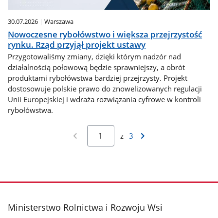
30.07.2026
Warszawa
Nowoczesne rybołówstwo i większa przejrzystość
rynku. Rząd przyjął projekt ustawy
Przygotowaliśmy zmiany, dzięki którym nadzór nad
działalnością połowową będzie sprawniejszy, a obrót
produktami rybołówstwa bardziej przejrzysty. Projekt
dostosowuje polskie prawo do znowelizowanych regulacji
Unii Europejskiej i wdraża rozwiązania cyfrowe w kontroli
rybołówstwa.
z
3
stopka
Ministerstwo Rolnictwa i Rozwoju Wsi