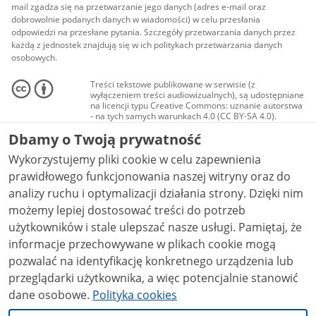
mail zgadza się na przetwarzanie jego danych (adres e-mail oraz
dobrowolnie podanych danych w wiadomości) w celu przesłania
odpowiedzi na przesłane pytania. Szczegóły przetwarzania danych przez
każdą z jednostek znajdują się w ich politykach przetwarzania danych
osobowych.
Treści tekstowe publikowane w serwisie (z
wyłączeniem treści audiowizualnych), są udostępniane
na licencji typu Creative Commons: uznanie autorstwa
- na tych samych warunkach 4.0 (CC BY-SA 4.0).
Materiały audiowizualne, w tym zdjęcia, materiały
Dbamy o Twoją prywatność
audio i wideo, są udostępniane na licencji typu
Creative Commons: uznanie autorstwa użycie
Wykorzystujemy pliki cookie w celu zapewnienia
niekomercyjne - bez utworów zależnych 4.0 (CC BY-
NC-ND 4.0), o ile nie jest to stwierdzone inaczej.
prawidłowego funkcjonowania naszej witryny oraz do
analizy ruchu i optymalizacji działania strony. Dzięki nim
możemy lepiej dostosować treści do potrzeb
użytkowników i stale ulepszać nasze usługi. Pamiętaj, że
informacje przechowywane w plikach cookie mogą
pozwalać na identyfikację konkretnego urządzenia lub
przeglądarki użytkownika, a więc potencjalnie stanowić
dane osobowe.
Polityka cookies