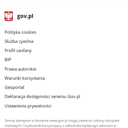
stopka
Strona
gov.pl
gov.pl
główna
gov.pl
Polityka cookies
Służba cywilna
Profil zaufany
BIP
Prawa autorskie
Warunki korzystania
Geoportal
Deklaracja dostępności serwisu Gov.pl
Ustawienia prywatności
Strony dostępne w domenie www.gov.pl mogą zawierać adresy skrzynek
mailowych. Użytkownik korzystający z odnośnika będącego adresem e-