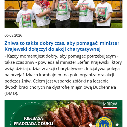
06.08.2026
Żniwa to także dobry czas, aby pomagać: minister
Krajewski dołączył do akcji charytatywnej
- Każdy moment jest dobry, aby pomagać potrzebującym -
także czas żniw - powiedział minister Stefan Krajewski, który
wziął dzisiaj udział w akcji charytatywnej. Inicjatywa polega
na przejażdżkach kombajnem na polu organizatora akcji
podczas żniw. Celem jest wsparcie zbiórki na leczenie
dwóch braci chorych na dystrofię mięśniową Duchenne'a
(DMD).