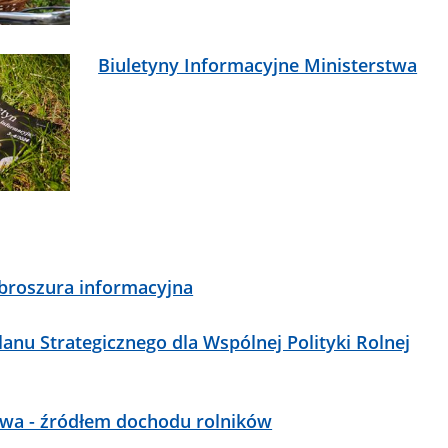
Biuletyny Informacyjne Ministerstwa
– broszura informacyjna
anu Strategicznego dla Wspólnej Polityki Rolnej
wa - źródłem dochodu rolników