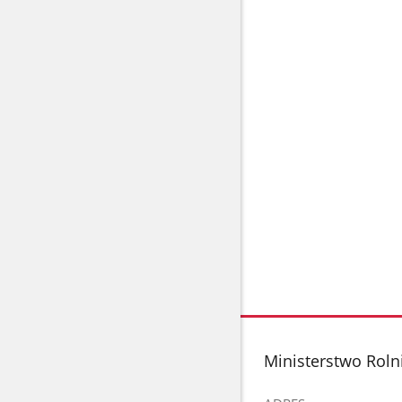
stopka
Ministerstwo Roln