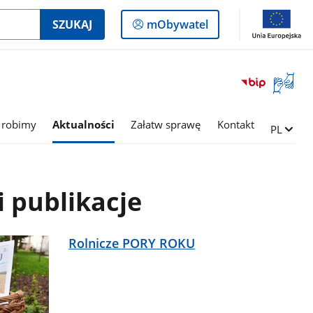
Logowanie
SZUKAJ
mObywatel
do
panelu
Otwórz
okno
z
tłumac
 robimy
Aktualności
Załatw sprawę
Kontakt
Zmień ję
PL
języka
migowe
 publikacje
Rolnicze PORY ROKU