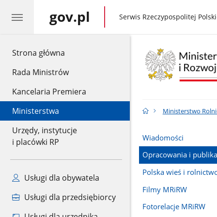
gov.pl
gov.pl
Serwis Rzeczypospolitej Polski
gov.pl
Strona główna
Rada Ministrów
Kancelaria Premiera
Ministerstwa
Ministerstwo Rolni
Urzędy, instytucje
Wiadomości
i placówki RP
Opracowania i publika
Polska wieś i rolnictw
Usługi dla obywatela
Filmy MRiRW
Usługi dla przedsiębiorcy
Fotorelacje MRiRW
Usługi dla urzędnika