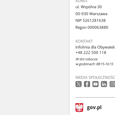
ADRES
ul. Wspólna 30
00-930 Warszawa
NIP 5261281638
Regon 000063880
KONTAKT
Infolinia dla Obywatel
+48 222 500 118
W dni robocze
w godzinach: 08:15-16:15
MEDIA SPOŁECZNOŚC
stopka
Strona
gov.pl
gov.pl
główna