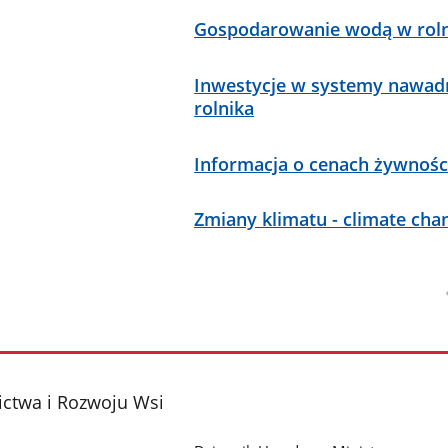
Gospodarowanie wodą w rolni
Inwestycje w systemy nawadn
rolnika
Informacja o cenach żywnośc
Zmiany klimatu - climate cha
ictwa i Rozwoju Wsi