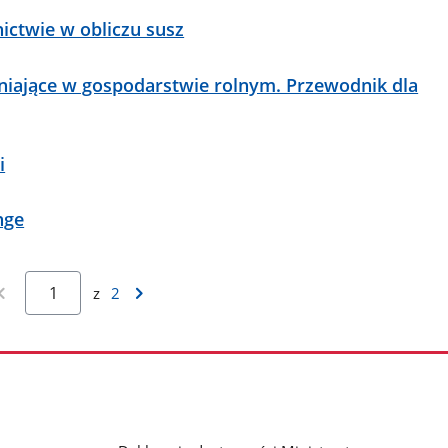
ctwie w obliczu susz
iające w gospodarstwie rolnym. Przewodnik dla
i
nge
z
2