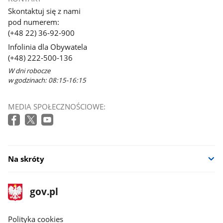
Skontaktuj się z nami
pod numerem:
(+48 22) 36-92-900
Infolinia dla Obywatela
(+48) 222-500-136
W dni robocze
w godzinach: 08:15-16:15
MEDIA SPOŁECZNOŚCIOWE:
Na skróty
stopka
Strona
gov.pl
gov.pl
główna
gov.pl
Polityka cookies