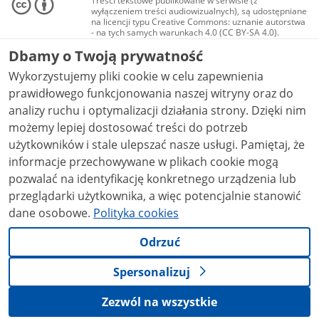
Treści tekstowe publikowane w serwisie (z
wyłączeniem treści audiowizualnych), są udostępniane
na licencji typu Creative Commons: uznanie autorstwa
- na tych samych warunkach 4.0 (CC BY-SA 4.0).
Materiały audiowizualne, w tym zdjęcia, materiały
Dbamy o Twoją prywatność
audio i wideo, są udostępniane na licencji typu
Creative Commons: uznanie autorstwa użycie
Wykorzystujemy pliki cookie w celu zapewnienia
niekomercyjne - bez utworów zależnych 4.0 (CC BY-
NC-ND 4.0), o ile nie jest to stwierdzone inaczej.
prawidłowego funkcjonowania naszej witryny oraz do
analizy ruchu i optymalizacji działania strony. Dzięki nim
możemy lepiej dostosować treści do potrzeb
użytkowników i stale ulepszać nasze usługi. Pamiętaj, że
informacje przechowywane w plikach cookie mogą
pozwalać na identyfikację konkretnego urządzenia lub
przeglądarki użytkownika, a więc potencjalnie stanowić
dane osobowe.
Polityka cookies
Odrzuć
Spersonalizuj
Zezwól na wszystkie