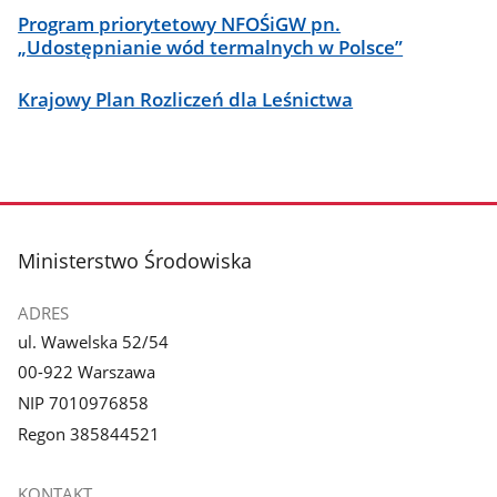
Program priorytetowy NFOŚiGW pn.
„Udostępnianie wód termalnych w Polsce”
Krajowy Plan Rozliczeń dla Leśnictwa
stopka
Ministerstwo Środowiska
ADRES
ul. Wawelska 52/54
00-922 Warszawa
NIP 7010976858
Regon 385844521
KONTAKT