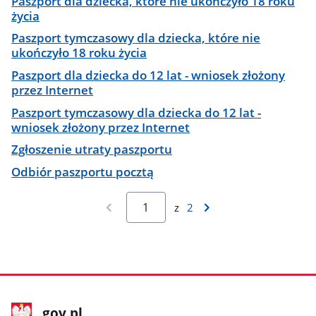
Paszport dla dziecka, które nie ukończyło 18 roku
życia
Paszport tymczasowy dla dziecka, które nie
ukończyło 18 roku życia
Paszport dla dziecka do 12 lat - wniosek złożony
przez Internet
Paszport tymczasowy dla dziecka do 12 lat -
wniosek złożony przez Internet
Zgłoszenie utraty paszportu
Odbiór paszportu pocztą
z
2
stopka
Strona
gov.pl