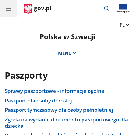
gov.pl
przejdź
do
wyszukiwar
Zmień 
PL
Polska w Szwecji
MENU
Paszporty
Sprawy paszportowe - informacje ogólne
Paszport dla osoby dorosłej
Paszport tymczasowy dla osoby pełnoletniej
Zgoda na wydanie dokumentu paszportowego dla
dziecka