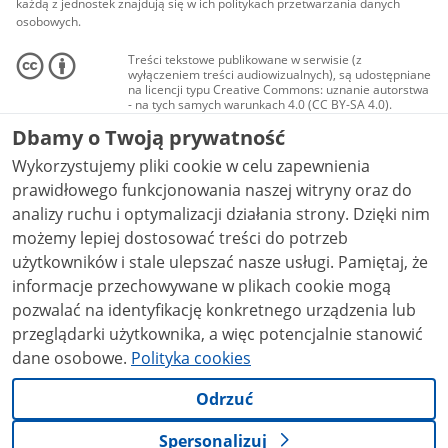
każdą z jednostek znajdują się w ich politykach przetwarzania danych
osobowych.
Treści tekstowe publikowane w serwisie (z
wyłączeniem treści audiowizualnych), są udostępniane
na licencji typu Creative Commons: uznanie autorstwa
- na tych samych warunkach 4.0 (CC BY-SA 4.0).
Materiały audiowizualne, w tym zdjęcia, materiały
Dbamy o Twoją prywatność
audio i wideo, są udostępniane na licencji typu
Creative Commons: uznanie autorstwa użycie
Wykorzystujemy pliki cookie w celu zapewnienia
niekomercyjne - bez utworów zależnych 4.0 (CC BY-
NC-ND 4.0), o ile nie jest to stwierdzone inaczej.
prawidłowego funkcjonowania naszej witryny oraz do
analizy ruchu i optymalizacji działania strony. Dzięki nim
możemy lepiej dostosować treści do potrzeb
użytkowników i stale ulepszać nasze usługi. Pamiętaj, że
informacje przechowywane w plikach cookie mogą
pozwalać na identyfikację konkretnego urządzenia lub
przeglądarki użytkownika, a więc potencjalnie stanowić
dane osobowe.
Polityka cookies
Odrzuć
Spersonalizuj