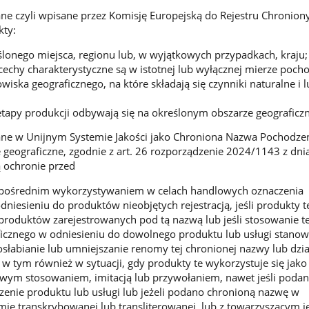
ne czyli wpisane przez Komisję Europejską do Rejestru Chronio
kty:
lonego miejsca, regionu lub, w wyjątkowych przypadkach, kraju;
 cechy charakterystyczne są w istotnej lub wyłącznej mierze poch
iska geograficznego, na które składają się czynniki naturalne i l
etapy produkcji odbywają się na określonym obszarze geograficz
ane w Unijnym Systemie Jakości jako Chroniona Nazwa Pochodzen
geograficzne, zgodnie z art. 26 rozporządzenie 2024/1143 z dni
 ochronie przed
pośrednim wykorzystywaniem w celach handlowych oznaczenia
niesieniu do produktów nieobjętych rejestracją, jeśli produkty t
roduktów zarejestrowanych pod tą nazwą lub jeśli stosowanie t
icznego w odniesieniu do dowolnego produktu lub usługi stanow
słabianie lub umniejszanie renomy tej chronionej nazwy lub dzia
w tym również w sytuacji, gdy produkty te wykorzystuje się jako 
iwym stosowaniem, imitacją lub przywołaniem, nawet jeśli poda
enie produktu lub usługi lub jeżeli podano chronioną nazwę w
mie transkrybowanej lub transliterowanej, lub z towarzyszącym je