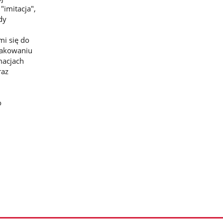
"imitacja",
dy
i się do
pakowaniu
macjach
raz
o