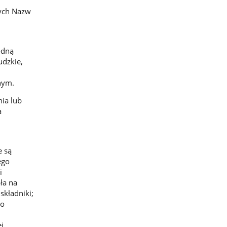
nych Nazw
odną
udzkie,
nym.
ia lub
a
e są
ego
i
ła na
składniki;
no
j