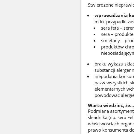
Stwierdzone nieprawid
wprowadzania ko
m.in. przypadki za
sera feta – ser
sera – produkt
śmietany – pr
produktów chro
nieposiadający
braku wykazu skła
substancji alergen
niepodania konsum
nazw wszystkich s
elementarnych wch
powodować alergie 
Warto wiedzieć, że…
Podmiana asortymento
składnika (np. sera F
właściwościach organo
prawo konsumenta do r