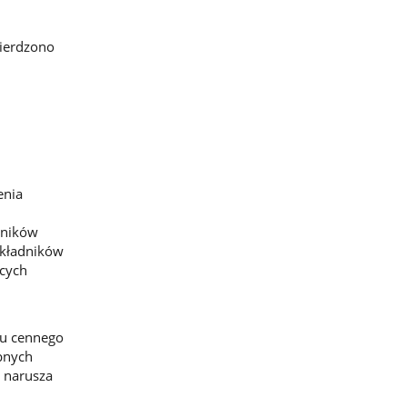
wierdzono
enia
dników
składników
cych
iu cennego
bnych
e narusza