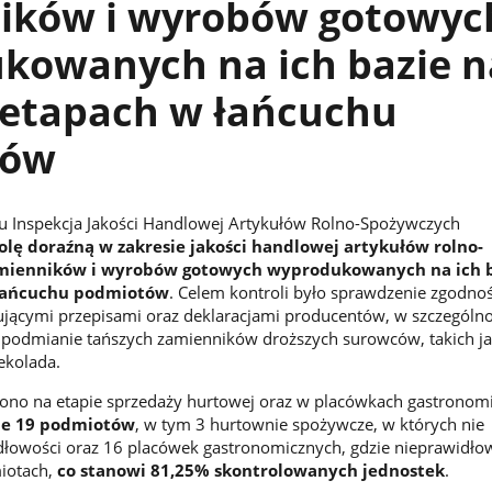
ików i wyrobów gotowyc
kowanych na ich bazie n
 etapach w łańcuchu
tów
ku Inspekcja Jakości Handlowej Artykułów Rolno-Spożywczych
olę doraźną w zakresie jakości handlowej artykułów rolno-
amienników i wyrobów gotowych wyprodukowanych na ich b
łańcuchu podmiotów
. Celem kontroli było sprawdzenie zgodnoś
jącymi przepisami oraz deklaracjami producentów, w szczególno
 podmianie tańszych zamienników droższych surowców, takich ja
ekolada.
ono na etapie sprzedaży hurtowej oraz w placówkach gastronom
ie 19 podmiotów
, w tym 3 hurtownie spożywcze, w których nie
dłowości oraz 16 placówek gastronomicznych, gdzie nieprawidło
iotach,
co stanowi 81,25% skontrolowanych jednostek
.