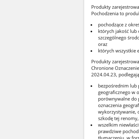
Produkty zarejestrowa
Pochodzenia to produ
pochodzące z okreś
których jakość lub
szczególnego środow
oraz
których wszystkie 
Produkty zarejestrow
Chronione Oznaczenie 
2024.04.23, podlegają
bezpośrednim lub 
geograficznego w od
porównywalne do p
oznaczenia geograf
wykorzystywanie, o
szkodę tej renomy, 
wszelkim niewłaśc
prawdziwe pochodz
tłumaczeniu, w for