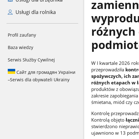
zamienn
Usługi dla rolnika
wyprodu
różnych
Profil zaufany
podmio
Baza wiedzy
Serwis Służby Cywilnej
W I kwartale 2026 ro
przeprowadziła
kontr
Сайт для громадян України
spożywczych, ich z
–
Serwis dla obywateli Ukrainy
różnych etapach w 
produktów z obowiązu
zakresie zapobiegania
śmietana, miód czy cz
Kontrolę przeprowadz
Kontrolą objęto
łączn
stwierdzono nieprawi
ujawniono w 13 podm