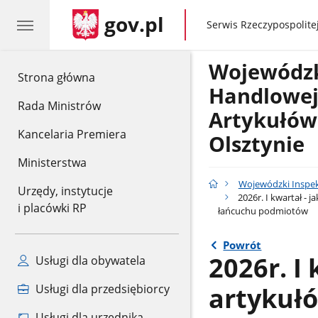
gov.pl
gov.pl
Serwis Rzeczypospolitej
Wojewódzk
gov.pl
Strona główna
Handlowe
Rada Ministrów
Artykułów
Kancelaria Premiera
Olsztynie
Ministerstwa
Wojewódzki Inspek
Urzędy, instytucje
2026r. I kwartał -
i placówki RP
łańcuchu podmiotów
Powrót
2026r. I
Usługi dla obywatela
artykułó
Usługi dla przedsiębiorcy
Usługi dla urzędnika