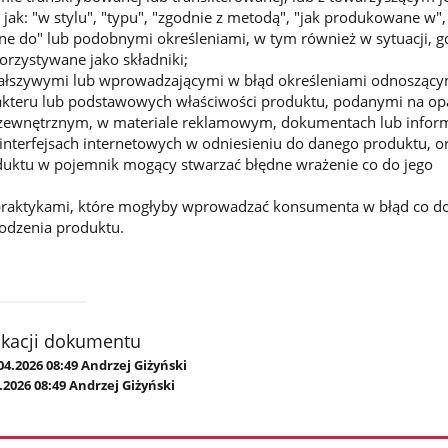
jak: "w stylu", "typu", "zgodnie z metodą", "jak produkowane w", 
e do" lub podobnymi określeniami, w tym również w sytuacji, g
orzystywane jako składniki;
fałszywymi lub wprowadzającymi w błąd określeniami odnoszącym
akteru lub podstawowych właściwości produktu, podanymi na o
ewnętrznym, w materiale reklamowym, dokumentach lub infor
nterfejsach internetowych w odniesieniu do danego produktu, o
ktu w pojemnik mogący stwarzać błędne wrażenie co do jego
praktykami, które mogłyby wprowadzać konsumenta w błąd co d
dzenia produktu.
ikacji dokumentu
04.2026 08:49 Andrzej Giżyński
.2026 08:49 Andrzej Giżyński