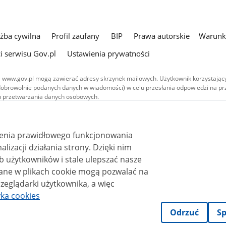
użba cywilna
Profil zaufany
BIP
Prawa autorskie
Warunki
i serwisu Gov.pl
Ustawienia prywatności
 www.gov.pl mogą zawierać adresy skrzynek mailowych. Użytkownik korzystający
dobrowolnie podanych danych w wiadomości) w celu przesłania odpowiedzi na prz
ach przetwarzania danych osobowych.
we publikowane w serwisie (z wyłączeniem treści audiowizualnych), są
 na licencji typu Creative Commons: uznanie autorstwa - na tych samych
 (CC BY-SA 4.0). Materiały audiowizualne, w tym zdjęcia, materiały audio i wideo
ienia prawidłowego funkcjonowania
ane na licencji typu Creative Commons: uznanie autorstwa użycie niekomercyjne 
ależnych 4.0 (CC BY-NC-ND 4.0), o ile nie jest to stwierdzone inaczej.
i działania strony. Dzięki nim
 użytkowników i stale ulepszać nasze
zeglądarki użytkownika, a więc
yka cookies
Odrzuć
Sp