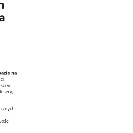
h
a
azie na
ci
ści w
k sery,
icznych.
wości