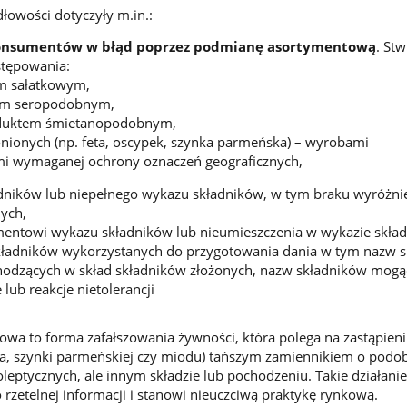
łowości dotyczyły m.in.:
nsumentów w błąd poprzez podmianę asortymentową
. St
stępowania:
em sałatkowym,
em seropodobnym,
oduktem śmietanopodobnym,
nionych (np. feta, oscypek, szynka parmeńska) – wyrobami
mi wymaganej ochrony oznaczeń geograficznych,
dników lub niepełnego wykazu składników, w tym braku wyróżni
nych,
entowi wykazu składników lub nieumieszczenia w wykazie skła
kładników wykorzystanych do przygotowania dania w tym nazw 
odzących w skład składników złożonych, nazw składników mogą
lub reakcje nietolerancji
wa to forma zafałszowania żywności, która polega na zastąpien
eta, szynki parmeńskiej czy miodu) tańszym zamiennikiem o podo
leptycznych, ale innym składzie lub pochodzeniu. Takie działani
zetelnej informacji i stanowi nieuczciwą praktykę rynkową.