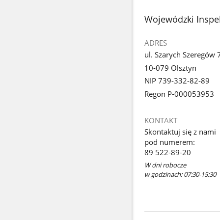
stopka
Wojewódzki Inspek
ADRES
ul. Szarych Szeregów 
10-079 Olsztyn
NIP 739-332-82-89
Regon P-000053953
KONTAKT
Skontaktuj się z nami
pod numerem:
89 522-89-20
W dni robocze
w godzinach: 07:30-15:30