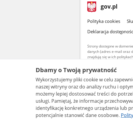
stopka
Strona
gov.pl
gov.pl
główna
gov.pl
Polityka cookies
Sł
Deklaracja dostępnośc
Strony dostępne w domenie
danych (adres e-mail oraz 
znajdują się w ich polityk
Treści teksto
Dbamy o Twoją prywatność
udostępniane
warunkach 4.0
Wykorzystujemy pliki cookie w celu zapewn
są udostępni
bez utworów z
naszej witryny oraz do analizy ruchu i optymalizacj
możemy lepiej dostosować treści do potrzeb
usługi. Pamiętaj, że informacje przechowywane w plikach cookie mogą pozwalać na
identyfikację konkretnego urządzenia lub pr
potencjalnie stanowić dane osobowe.
Polit