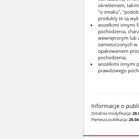
określeniem, takim 
"o smaku", "podobn
produkty te są wyk
wszelkimi innymi 
pochodzenia, char
wewnętrznym lub z
zamieszczonych w i
opakowaniem produ
pochodzenia;
wszelkimi innymi 
prawdziwego pocho
Informacje o publ
Ostatnia modyfikacja:
28.
Pierwsza publikacja:
28.04