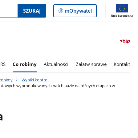
Logowanie
SZUKAJ
mObywatel
do
panelu
ARS
Co robimy
Aktualności
Załatw sprawę
Kontakt
 robimy
Wyniki kontroli
 gotowych wyprodukowanych na ich bazie na różnych etapach w
a
h