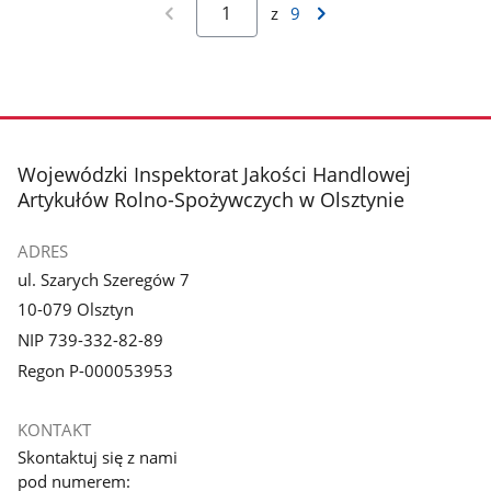
z
9
stopka
Wojewódzki Inspektorat Jakości Handlowej
Artykułów Rolno-Spożywczych w Olsztynie
ADRES
ul. Szarych Szeregów 7
10-079 Olsztyn
NIP 739-332-82-89
Regon P-000053953
KONTAKT
Skontaktuj się z nami
pod numerem: