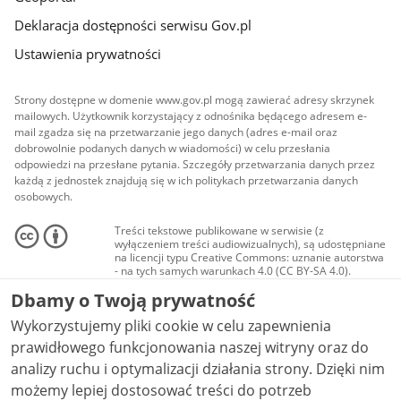
Deklaracja dostępności serwisu Gov.pl
Ustawienia prywatności
Strony dostępne w domenie www.gov.pl mogą zawierać adresy skrzynek
mailowych. Użytkownik korzystający z odnośnika będącego adresem e-
mail zgadza się na przetwarzanie jego danych (adres e-mail oraz
dobrowolnie podanych danych w wiadomości) w celu przesłania
odpowiedzi na przesłane pytania. Szczegóły przetwarzania danych przez
każdą z jednostek znajdują się w ich politykach przetwarzania danych
osobowych.
Treści tekstowe publikowane w serwisie (z
wyłączeniem treści audiowizualnych), są udostępniane
na licencji typu Creative Commons: uznanie autorstwa
- na tych samych warunkach 4.0 (CC BY-SA 4.0).
Materiały audiowizualne, w tym zdjęcia, materiały
Dbamy o Twoją prywatność
audio i wideo, są udostępniane na licencji typu
Creative Commons: uznanie autorstwa użycie
Wykorzystujemy pliki cookie w celu zapewnienia
niekomercyjne - bez utworów zależnych 4.0 (CC BY-
NC-ND 4.0), o ile nie jest to stwierdzone inaczej.
prawidłowego funkcjonowania naszej witryny oraz do
analizy ruchu i optymalizacji działania strony. Dzięki nim
możemy lepiej dostosować treści do potrzeb