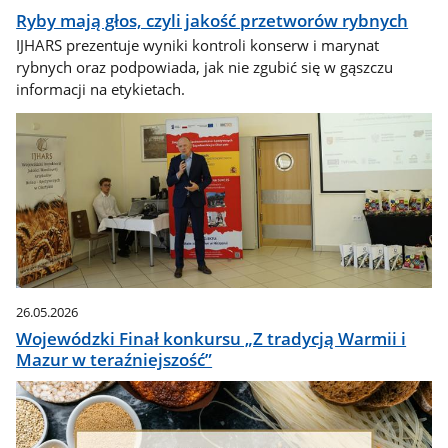
Ryby mają głos, czyli jakość przetworów rybnych
IJHARS prezentuje wyniki kontroli konserw i marynat
rybnych oraz podpowiada, jak nie zgubić się w gąszczu
informacji na etykietach.
26.05.2026
Wojewódzki Finał konkursu „Z tradycją Warmii i
Mazur w teraźniejszość”