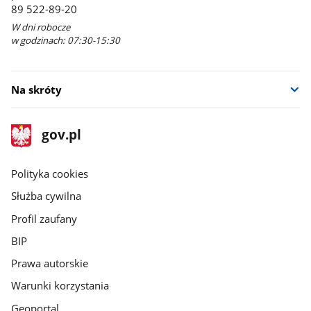
89 522-89-20
W dni robocze
w godzinach: 07:30-15:30
Na skróty
stopka
Strona
gov.pl
gov.pl
główna
gov.pl
Polityka cookies
Służba cywilna
Profil zaufany
BIP
Prawa autorskie
Warunki korzystania
Geoportal