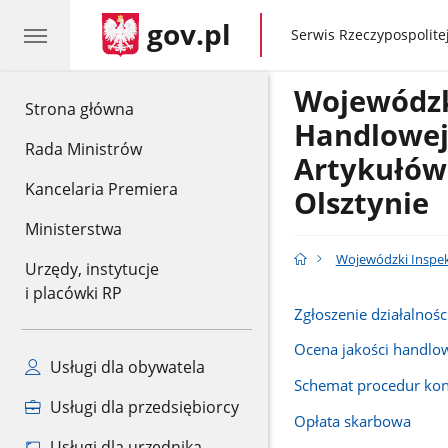
gov.pl
gov.pl
Serwis Rzeczypospolitej
Wojewódzk
gov.pl
Strona główna
Handlowe
Rada Ministrów
Artykułów
Kancelaria Premiera
Olsztynie
Ministerstwa
Wojewódzki Inspek
Urzędy, instytucje
i placówki RP
Zgłoszenie działalnośc
Ocena jakości handlo
Usługi dla obywatela
Schemat procedur kon
Usługi dla przedsiębiorcy
Opłata skarbowa
Usługi dla urzędnika