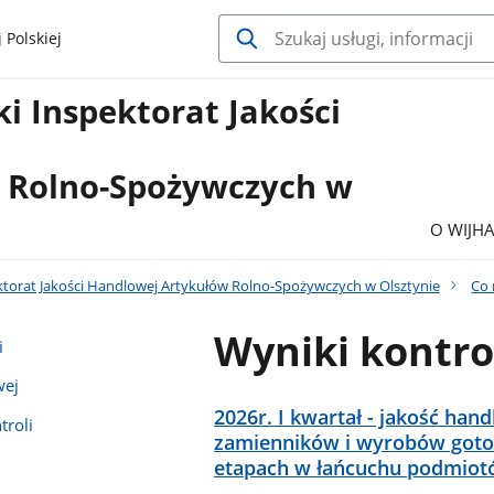
 Polskiej
i Inspektorat Jakości
j
 Rolno-Spożywczych w
O WIJH
torat Jakości Handlowej Artykułów Rolno-Spożywczych w Olsztynie
Co
Wyniki kontro
i
wej
2026r. I kwartał - jakość ha
troli
zamienników i wyrobów goto
etapach w łańcuchu podmio