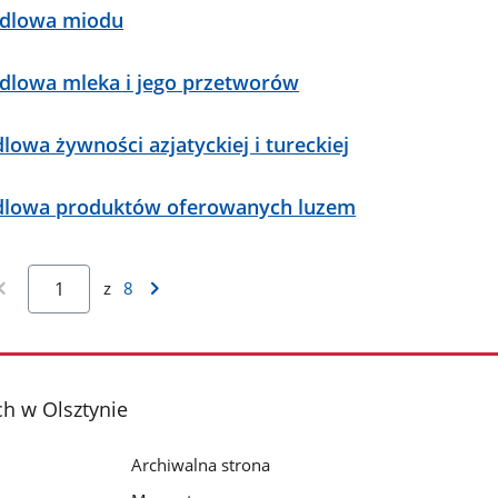
andlowa miodu
andlowa mleka i jego przetworów
dlowa żywności azjatyckiej i tureckiej
handlowa produktów oferowanych luzem
z
8
h w Olsztynie
Archiwalna strona