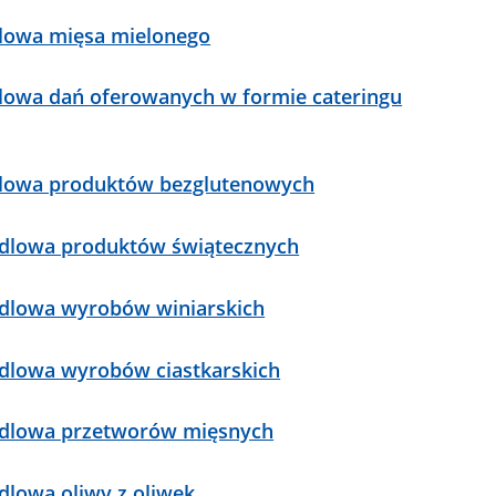
ndlowa mięsa mielonego
ndlowa dań oferowanych w formie cateringu
andlowa produktów bezglutenowych
andlowa produktów świątecznych
andlowa wyrobów winiarskich
andlowa wyrobów ciastkarskich
handlowa przetworów mięsnych
ndlowa oliwy z oliwek