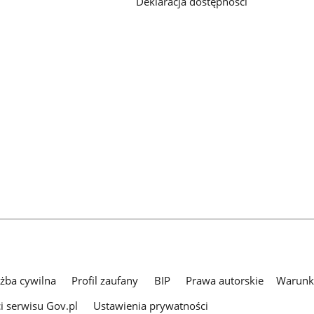
Deklaracja dostępności
użba cywilna
Profil zaufany
BIP
Prawa autorskie
Warunki
i serwisu Gov.pl
Ustawienia prywatności