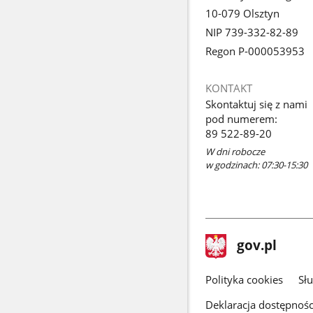
10-079 Olsztyn
NIP 739-332-82-89
Regon P-000053953
KONTAKT
Skontaktuj się z nami
pod numerem:
89 522-89-20
W dni robocze
w godzinach: 07:30-15:30
stopka
Strona
gov.pl
gov.pl
główna
gov.pl
Polityka cookies
Sł
Deklaracja dostępnośc