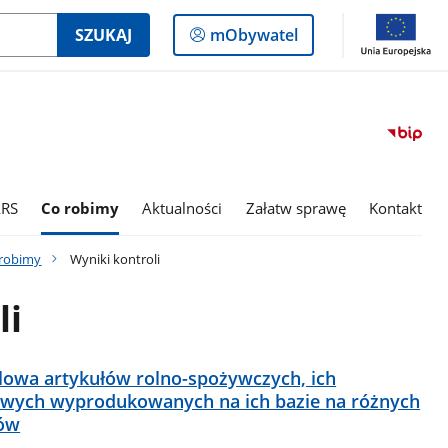
Logowanie
SZUKAJ
mObywatel
do
panelu
ARS
Co robimy
Aktualności
Załatw sprawę
Kontakt
 robimy
Wyniki kontroli
li
ndlowa artykułów rolno-spożywczych, ich
wych wyprodukowanych na ich bazie na różnych
tów