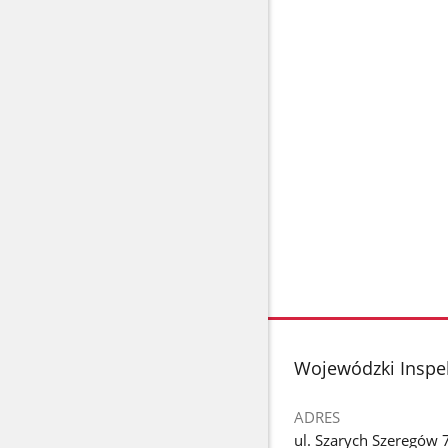
stopka
Wojewódzki Inspek
ADRES
ul. Szarych Szeregów 