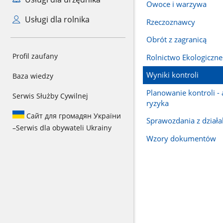
Owoce i warzywa
Usługi dla rolnika
Rzeczoznawcy
Obrót z zagranicą
Profil zaufany
Rolnictwo Ekologiczne
Wyniki kontroli
Baza wiedzy
Planowanie kontroli - 
Serwis Służby Cywilnej
ryzyka
Сайт для громадян України
Sprawozdania z działa
–
Serwis dla obywateli Ukrainy
Wzory dokumentów