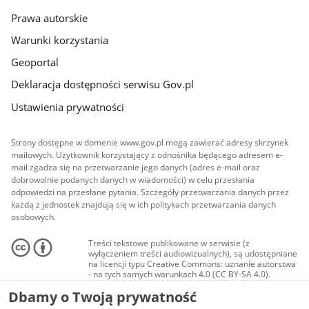
Prawa autorskie
Warunki korzystania
Geoportal
Deklaracja dostępności serwisu Gov.pl
Ustawienia prywatności
Strony dostępne w domenie www.gov.pl mogą zawierać adresy skrzynek
mailowych. Użytkownik korzystający z odnośnika będącego adresem e-
mail zgadza się na przetwarzanie jego danych (adres e-mail oraz
dobrowolnie podanych danych w wiadomości) w celu przesłania
odpowiedzi na przesłane pytania. Szczegóły przetwarzania danych przez
każdą z jednostek znajdują się w ich politykach przetwarzania danych
osobowych.
Treści tekstowe publikowane w serwisie (z
wyłączeniem treści audiowizualnych), są udostępniane
na licencji typu Creative Commons: uznanie autorstwa
- na tych samych warunkach 4.0 (CC BY-SA 4.0).
Materiały audiowizualne, w tym zdjęcia, materiały
Dbamy o Twoją prywatność
audio i wideo, są udostępniane na licencji typu
Creative Commons: uznanie autorstwa użycie