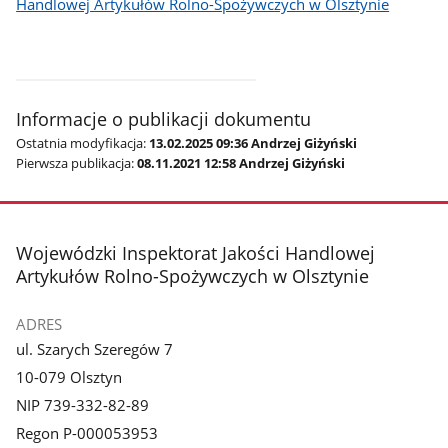
Handlowej Artykułów Rolno-Spożywczych w Olsztynie
Informacje o publikacji dokumentu
Ostatnia modyfikacja:
13.02.2025 09:36 Andrzej Giżyński
Pierwsza publikacja:
08.11.2021 12:58 Andrzej Giżyński
stopka
Wojewódzki Inspektorat Jakości Handlowej
Artykułów Rolno-Spożywczych w Olsztynie
ADRES
ul. Szarych Szeregów 7
10-079 Olsztyn
NIP 739-332-82-89
Regon P-000053953