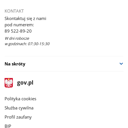
KONTAKT
Skontaktuj się z nami
pod numerem:
89 522-89-20
W dni robocze
w godzinach: 07:30-15:30
Na skróty
stopka
Strona
gov.pl
gov.pl
główna
gov.pl
Polityka cookies
Służba cywilna
Profil zaufany
BIP