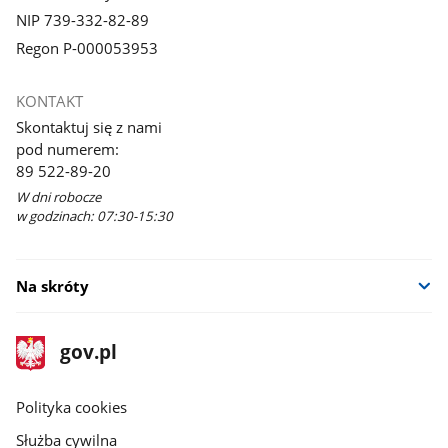
NIP 739-332-82-89
Regon P-000053953
KONTAKT
Skontaktuj się z nami
pod numerem:
89 522-89-20
W dni robocze
w godzinach: 07:30-15:30
Na skróty
stopka
Strona
gov.pl
gov.pl
główna
gov.pl
Polityka cookies
Służba cywilna