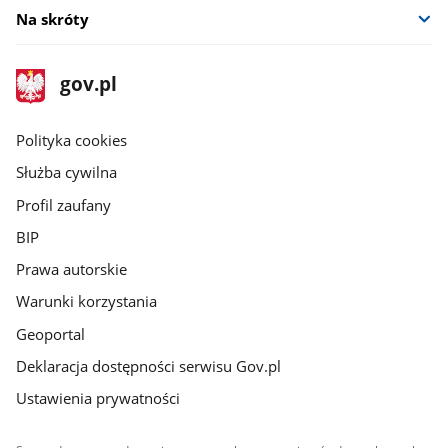
Na skróty
stopka
Strona
gov.pl
gov.pl
główna
gov.pl
Polityka cookies
Służba cywilna
Profil zaufany
BIP
Prawa autorskie
Warunki korzystania
Geoportal
Deklaracja dostępności serwisu Gov.pl
Ustawienia prywatności