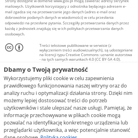
Strony dostępne w domenie www.gov.pl mogą zawierać adresy skrzynek
mailowych. Użytkownik korzystający z odnośnika będącego adresem e-
mail zgadza się na przetwarzanie jego danych (adres e-mail oraz
dobrowolnie podanych danych w wiadomości) w celu przesłania
odpowiedzi na przesłane pytania. Szczegóły przetwarzania danych przez
każdą z jednostek znajdują się w ich politykach przetwarzania danych
osobowych.
Treści tekstowe publikowane w serwisie (z
wyłączeniem treści audiowizualnych), są udostępniane
na licencji typu Creative Commons: uznanie autorstwa
- na tych samych warunkach 4.0 (CC BY-SA 4.0).
Materiały audiowizualne, w tym zdjęcia, materiały
Dbamy o Twoją prywatność
audio i wideo, są udostępniane na licencji typu
Creative Commons: uznanie autorstwa użycie
Wykorzystujemy pliki cookie w celu zapewnienia
niekomercyjne - bez utworów zależnych 4.0 (CC BY-
NC-ND 4.0), o ile nie jest to stwierdzone inaczej.
prawidłowego funkcjonowania naszej witryny oraz do
analizy ruchu i optymalizacji działania strony. Dzięki nim
możemy lepiej dostosować treści do potrzeb
użytkowników i stale ulepszać nasze usługi. Pamiętaj, że
informacje przechowywane w plikach cookie mogą
pozwalać na identyfikację konkretnego urządzenia lub
przeglądarki użytkownika, a więc potencjalnie stanowić
dane osobowe.
Polityka cookies