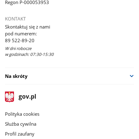
Regon P-000053953
KONTAKT
Skontaktuj się z nami
pod numerem:
89 522-89-20
W dni robocze
w godzinach: 07:30-15:30
Na skróty
stopka
Strona
gov.pl
gov.pl
główna
gov.pl
Polityka cookies
Służba cywilna
Profil zaufany