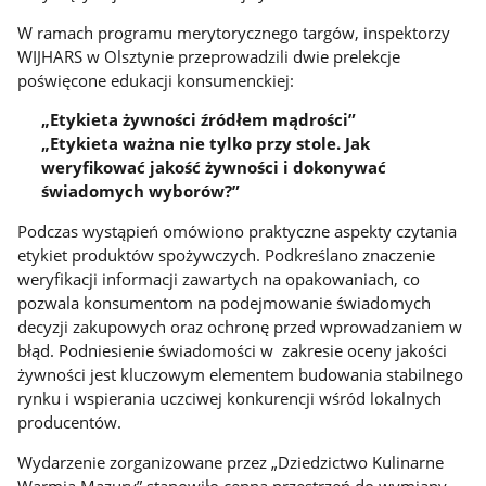
W ramach programu merytorycznego targów, inspektorzy
WIJHARS w Olsztynie przeprowadzili dwie prelekcje
poświęcone edukacji konsumenckiej:
„Etykieta żywności źródłem mądrości”
„Etykieta ważna nie tylko przy stole. Jak
weryfikować jakość żywności i dokonywać
świadomych wyborów?”
Podczas wystąpień omówiono praktyczne aspekty czytania
etykiet produktów spożywczych. Podkreślano znaczenie
weryfikacji informacji zawartych na opakowaniach, co
pozwala konsumentom na podejmowanie świadomych
decyzji zakupowych oraz ochronę przed wprowadzaniem w
błąd. Podniesienie świadomości w zakresie oceny jakości
żywności jest kluczowym elementem budowania stabilnego
rynku i wspierania uczciwej konkurencji wśród lokalnych
producentów.
Wydarzenie zorganizowane przez „Dziedzictwo Kulinarne
Warmia Mazury” stanowiło cenną przestrzeń do wymiany