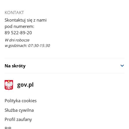
KONTAKT
Skontaktuj się z nami
pod numerem:
89 522-89-20
W dni robocze
w godzinach: 07:30-15:30
Na skróty
stopka
Strona
gov.pl
gov.pl
główna
gov.pl
Polityka cookies
Służba cywilna
Profil zaufany
BIP