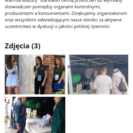
doświadczeń pomiędzy organami kontrolnymi,
producentami a konsumentami. Dziękujemy organizatorom
oraz wszystkim odwiedzającym nasze stoisko za aktywne
uczestnictwo w dyskusji o jakości polskiej żywności.
Zdjęcia (3)
Pokaż
Pokaż
zdjęcie
zdjęcie
1
2
z
z
galerii.
galerii.