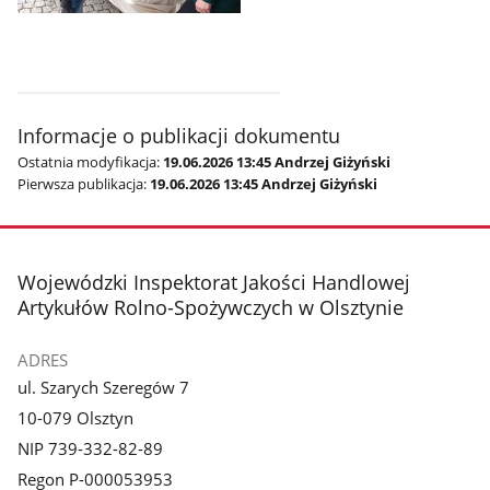
Pokaż
zdjęcie
3
z
galerii.
Informacje o publikacji dokumentu
Ostatnia modyfikacja:
19.06.2026 13:45 Andrzej Giżyński
Pierwsza publikacja:
19.06.2026 13:45 Andrzej Giżyński
stopka
Wojewódzki Inspektorat Jakości Handlowej
Artykułów Rolno-Spożywczych w Olsztynie
ADRES
ul. Szarych Szeregów 7
10-079 Olsztyn
NIP 739-332-82-89
Regon P-000053953