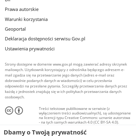
Prawa autorskie
Warunki korzystania
Geoportal
Deklaracja dostępności serwisu Gov.pl
Ustawienia prywatności
Strony dostępne w domenie www.gov.pl mogą zawierać adresy skrzynek
mailowych. Użytkownik korzystający z odnośnika będącego adresem e-
mail zgadza się na przetwarzanie jego danych (adres e-mail oraz
dobrowolnie podanych danych w wiadomości) w celu przesłania
odpowiedzi na przesłane pytania. Szczegóły przetwarzania danych przez
każdą z jednostek znajdują się w ich politykach przetwarzania danych
osobowych.
Treści tekstowe publikowane w serwisie (z
wyłączeniem treści audiowizualnych), są udostępniane
na licencji typu Creative Commons: uznanie autorstwa
- na tych samych warunkach 4.0 (CC BY-SA 4.0).
Materiały audiowizualne, w tym zdjęcia, materiały
Dbamy o Twoją prywatność
audio i wideo, są udostępniane na licencji typu
Creative Commons: uznanie autorstwa użycie