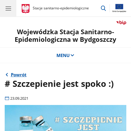
przejdź
gov.pl
Stacje sanitarno-epidemiologiczne
gov.pl
Stacje
do
sanitarno-
wyszukiwar
epidemiologiczne
Wojewódzka Stacja Sanitarno-
Epidemiologiczna w Bydgoszczy
MENU
Powrót
# Szczepienie jest spoko :)
23.09.2021