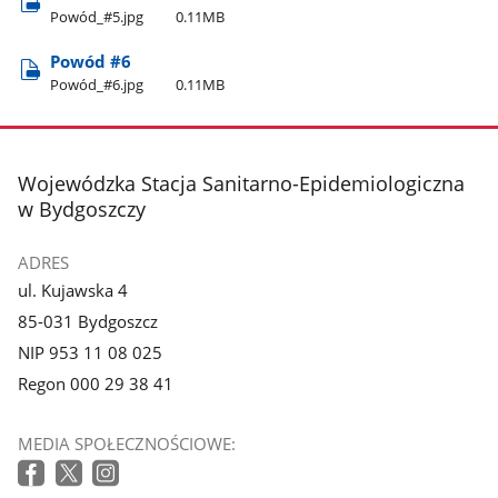
Powód​_#5.jpg
0.11MB
Powód #6
Powód​_#6.jpg
0.11MB
stopka
Wojewódzka Stacja Sanitarno-Epidemiologiczna
w Bydgoszczy
ADRES
ul. Kujawska 4
85-031 Bydgoszcz
NIP 953 11 08 025
Regon 000 29 38 41
MEDIA SPOŁECZNOŚCIOWE: