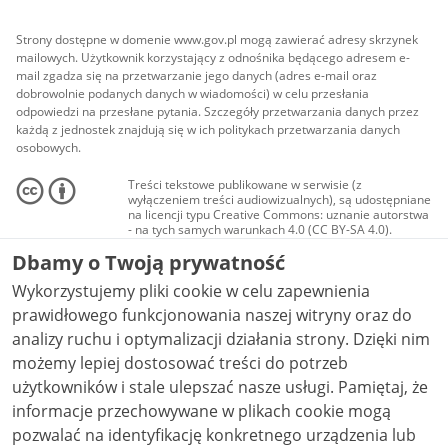
Strony dostępne w domenie www.gov.pl mogą zawierać adresy skrzynek
mailowych. Użytkownik korzystający z odnośnika będącego adresem e-
mail zgadza się na przetwarzanie jego danych (adres e-mail oraz
dobrowolnie podanych danych w wiadomości) w celu przesłania
odpowiedzi na przesłane pytania. Szczegóły przetwarzania danych przez
każdą z jednostek znajdują się w ich politykach przetwarzania danych
osobowych.
Treści tekstowe publikowane w serwisie (z
wyłączeniem treści audiowizualnych), są udostępniane
na licencji typu Creative Commons: uznanie autorstwa
- na tych samych warunkach 4.0 (CC BY-SA 4.0).
Materiały audiowizualne, w tym zdjęcia, materiały
Dbamy o Twoją prywatność
audio i wideo, są udostępniane na licencji typu
Creative Commons: uznanie autorstwa użycie
Wykorzystujemy pliki cookie w celu zapewnienia
niekomercyjne - bez utworów zależnych 4.0 (CC BY-
NC-ND 4.0), o ile nie jest to stwierdzone inaczej.
prawidłowego funkcjonowania naszej witryny oraz do
analizy ruchu i optymalizacji działania strony. Dzięki nim
możemy lepiej dostosować treści do potrzeb
użytkowników i stale ulepszać nasze usługi. Pamiętaj, że
informacje przechowywane w plikach cookie mogą
pozwalać na identyfikację konkretnego urządzenia lub