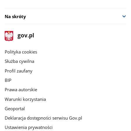
Na skróty
stopka
Strona
gov.pl
gov.pl
główna
gov.pl
Polityka cookies
Służba cywilna
Profil zaufany
BIP
Prawa autorskie
Warunki korzystania
Geoportal
Deklaracja dostępności serwisu Gov.pl
Ustawienia prywatności