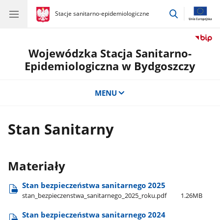
przejdź
gov.pl
Stacje sanitarno-epidemiologiczne
gov.pl
Stacje
do
sanitarno-
wyszukiwar
epidemiologiczne
Wojewódzka Stacja Sanitarno-
Epidemiologiczna w Bydgoszczy
MENU
Stan Sanitarny
Materiały
Stan bezpieczeństwa sanitarnego 2025
stan​_bezpieczenstwa​_sanitarnego​_2025​_roku.pdf
1.26MB
Stan bezpieczeństwa sanitarnego 2024