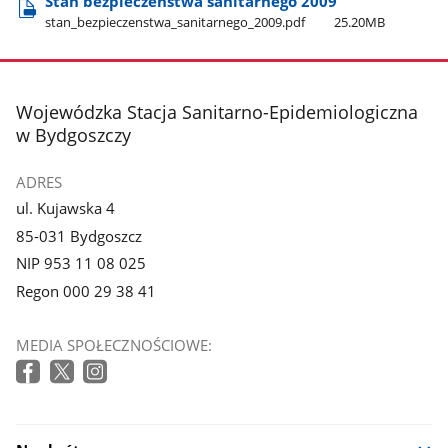
Stan bezpieczeństwa sanitarnego 2009
stan​_bezpieczenstwa​_sanitarnego​_2009.pdf
25.20MB
stopka
Wojewódzka Stacja Sanitarno-Epidemiologiczna
w Bydgoszczy
ADRES
ul. Kujawska 4
85-031 Bydgoszcz
NIP 953 11 08 025
Regon 000 29 38 41
MEDIA SPOŁECZNOŚCIOWE: