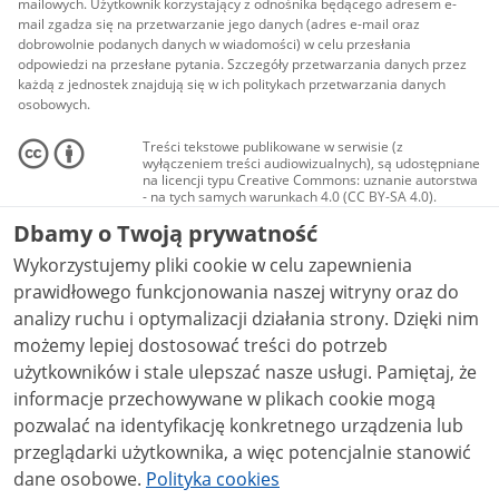
mailowych. Użytkownik korzystający z odnośnika będącego adresem e-
mail zgadza się na przetwarzanie jego danych (adres e-mail oraz
dobrowolnie podanych danych w wiadomości) w celu przesłania
odpowiedzi na przesłane pytania. Szczegóły przetwarzania danych przez
każdą z jednostek znajdują się w ich politykach przetwarzania danych
osobowych.
Treści tekstowe publikowane w serwisie (z
wyłączeniem treści audiowizualnych), są udostępniane
na licencji typu Creative Commons: uznanie autorstwa
- na tych samych warunkach 4.0 (CC BY-SA 4.0).
Materiały audiowizualne, w tym zdjęcia, materiały
Dbamy o Twoją prywatność
audio i wideo, są udostępniane na licencji typu
Creative Commons: uznanie autorstwa użycie
Wykorzystujemy pliki cookie w celu zapewnienia
niekomercyjne - bez utworów zależnych 4.0 (CC BY-
NC-ND 4.0), o ile nie jest to stwierdzone inaczej.
prawidłowego funkcjonowania naszej witryny oraz do
analizy ruchu i optymalizacji działania strony. Dzięki nim
możemy lepiej dostosować treści do potrzeb
użytkowników i stale ulepszać nasze usługi. Pamiętaj, że
informacje przechowywane w plikach cookie mogą
pozwalać na identyfikację konkretnego urządzenia lub
przeglądarki użytkownika, a więc potencjalnie stanowić
dane osobowe.
Polityka cookies