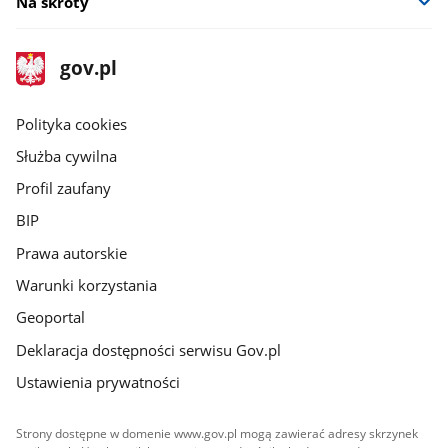
Na skróty
stopka
Strona
gov.pl
gov.pl
główna
gov.pl
Polityka cookies
Służba cywilna
Profil zaufany
BIP
Prawa autorskie
Warunki korzystania
Geoportal
Deklaracja dostępności serwisu Gov.pl
Ustawienia prywatności
Strony dostępne w domenie www.gov.pl mogą zawierać adresy skrzynek