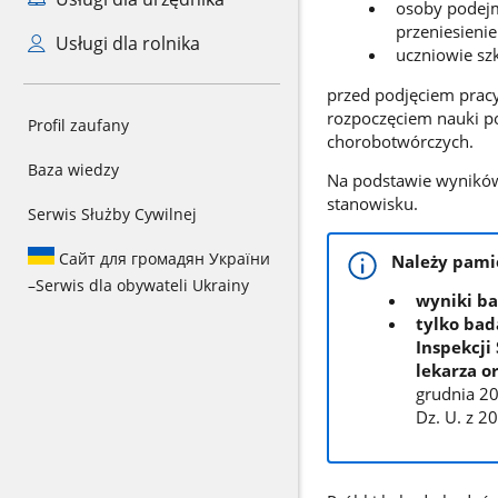
osoby podejm
przeniesienie
Usługi dla rolnika
uczniowie sz
przed podjęciem prac
rozpoczęciem nauki p
Profil zaufany
chorobotwórczych.
Baza wiedzy
Na podstawie wyników
stanowisku.
Serwis Służby Cywilnej
Сайт для громадян України
Należy pamię
–
Serwis dla obywateli Ukrainy
wyniki b
tylko ba
Inspekcji
lekarza o
grudnia 20
Dz. U. z 20