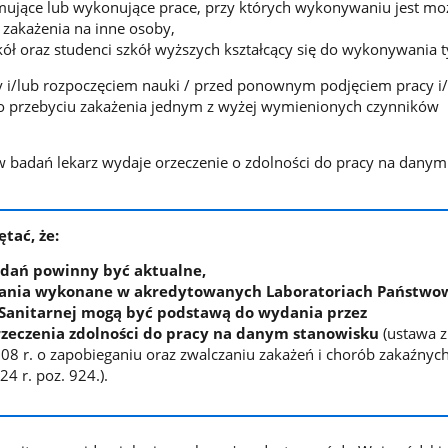
ujące lub wykonujące prace, przy których wykonywaniu jest mo
 zakażenia na inne osoby,
kół oraz studenci szkół wyższych kształcący się do wykonywania t
y i/lub rozpoczęciem nauki / przed ponownym podjęciem pracy i/
o przebyciu zakażenia jednym z wyżej wymienionych czynników
 badań lekarz wydaje orzeczenie o zdolności do pracy na danym
tać, że:
adań powinny być aktualne,
dania wykonane w akredytowanych Laboratoriach Państwo
 Sanitarnej mogą być podstawą do wydania przez
rzeczenia zdolności do pracy na danym stanowisku
(ustawa z
08 r. o zapobieganiu oraz zwalczaniu zakażeń i chorób zakaźnych 
24 r. poz. 924.).