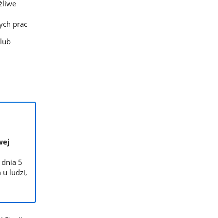
żliwe
ych prac
lub
wej
 dnia 5
u ludzi,