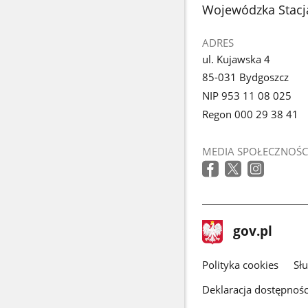
stopka
Wojewódzka Stacj
ADRES
ul. Kujawska 4
85-031 Bydgoszcz
NIP 953 11 08 025
Regon 000 29 38 41
MEDIA SPOŁECZNOŚC
stopka
Strona
gov.pl
gov.pl
główna
gov.pl
Polityka cookies
Sł
Deklaracja dostępnośc