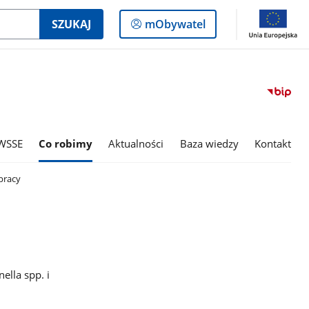
Logowanie
SZUKAJ
mObywatel
do
panelu
WSSE
Co robimy
Aktualności
Baza wiedzy
Kontakt
pracy
ella spp. i