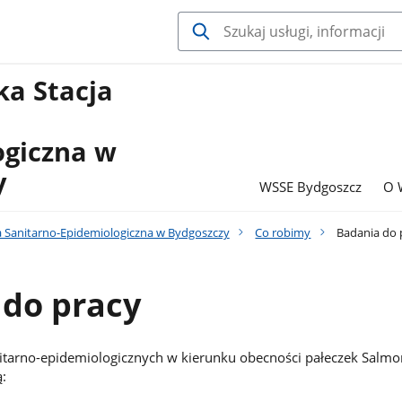
a Stacja
ogiczna w
y
WSSE Bydgoszcz
O 
 Sanitarno-Epidemiologiczna w Bydgoszczy
Co robimy
Badania do 
 do pracy
itarno-epidemiologicznych w kierunku obecności pałeczek Salmon
: