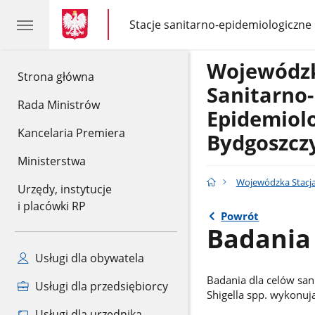
gov.pl
gov.pl
Stacje sanitarno-epidemiologiczne
gov.pl
Stacje
sanitarno-
epidemiologiczne
Wojewódzk
gov.pl
Strona główna
Sanitarno-
Rada Ministrów
Epidemiol
Kancelaria Premiera
Bydgoszcz
Ministerstwa
Wojewódzka Stacja
Urzędy, instytucje
i placówki RP
Powrót
Badania
Usługi dla obywatela
Badania dla celów san
Usługi dla przedsiębiorcy
Shigella spp. wykonują
Usługi dla urzędnika