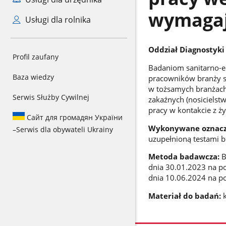
wymagaj
Usługi dla rolnika
Oddział Diagnostyk
Profil zaufany
Badaniom sanitarno-e
Baza wiedzy
pracowników branży sp
w tożsamych branżach
Serwis Służby Cywilnej
zakaźnych (nosiciels
pracy w kontakcie z ż
Сайт для громадян України
Wykonywane oznacz
–
Serwis dla obywateli Ukrainy
uzupełnioną testami b
Metoda badawcza:
B
dnia 30.01.2023 na po
dnia 10.06.2024 na p
Materiał do badań:
k