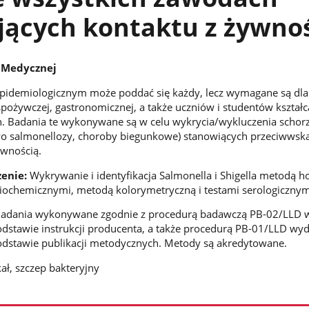
ących kontaktu z żywno
i Medycznej
pidemiologicznym może poddać się każdy, lecz wymagane są dla
ożywczej, gastronomicznej, a także uczniów i studentów kształc
. Badania te wykonywane są w celu wykrycia/wykluczenia schor
two salmonellozy, choroby biegunkowe) stanowiących przeciwwsk
ywnością.
enie:
Wykrywanie i identyfikacja Salmonella i Shigella metodą 
iochemicznymi, metodą kolorymetryczną i testami serologicznym
adania wykonywane zgodnie z procedurą badawczą PB-02/LLD w
dstawie instrukcji producenta, a także procedurą PB-01/LLD wyda
odstawie publikacji metodycznych. Metody są akredytowane.
ał, szczep bakteryjny