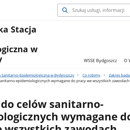
a Stacja
ogiczna w
y
WSSE Bydgoszcz
O 
 Sanitarno-Epidemiologiczna w Bydgoszczy
Co robimy
Zakres bad
sanitarno-epidemiologicznych wymagane do pracy we wszystkich zawodach
do celów sanitarno-
ologicznych wymagane d
e wszystkich zawodach