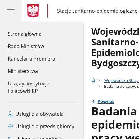
gov.pl
gov.pl
Stacje sanitarno-epidemiologiczne
gov.pl
Stacje
sanitarno-
epidemiologiczne
Wojewódzk
gov.pl
Strona główna
Sanitarno-
Rada Ministrów
Epidemiol
Kancelaria Premiera
Bydgoszcz
Ministerstwa
Wojewódzka Stacja
Urzędy, instytucje
Badania do celów 
i placówki RP
Powrót
Badania 
Usługi dla obywatela
epidemi
Usługi dla przedsiębiorcy
pracy w
Usługi dla urzędnika