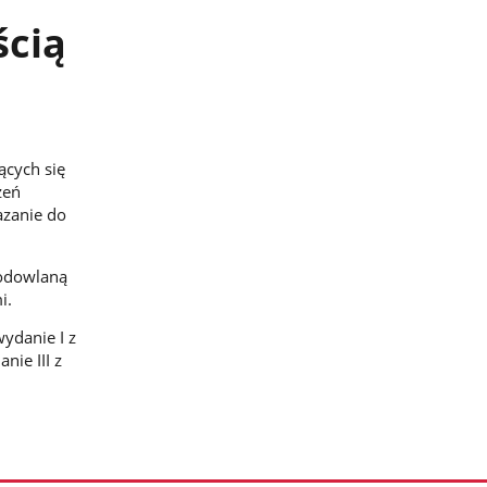
ścią
ących się
zeń
azanie do
hodowlaną
i.
ydanie I z
nie III z