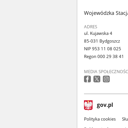
stopka
Wojewódzka Stacj
ADRES
ul. Kujawska 4
85-031 Bydgoszcz
NIP 953 11 08 025
Regon 000 29 38 41
MEDIA SPOŁECZNOŚC
stopka
Strona
gov.pl
gov.pl
główna
gov.pl
Polityka cookies
Sł