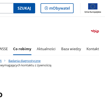
Logowanie
SZUKAJ
mObywatel
do
panelu
WSSE
Co robimy
Aktualności
Baza wiedzy
Kontakt
ań
Badania diagnostyczne
 wymagających kontaktu z żywnością
o