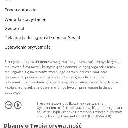
BIP
Prawa autorskie
Warunki korzystania
Geoportal
Deklaracja dostępności serwisu Gov.pl
Ustawienia prywatności
Strony dostępne w domenie www.gov.pl mogą zawierać adresy skrzynek
mailowych. Użytkownik korzystający z odnośnika będącego adresem e-
mail zgadza się na przetwarzanie jego danych (adres e-mail oraz
dobrowolnie podanych danych w wiadomości) w celu przesłania
odpowiedzi na przesłane pytania. Szczegóły przetwarzania danych przez
każdą z jednostek znajdują się w ich politykach przetwarzania danych
osobowych.
Treści tekstowe publikowane w serwisie (z
wyłączeniem treści audiowizualnych), są udostępniane
na licencji typu Creative Commons: uznanie autorstwa
- na tych samych warunkach 4.0 (CC BY-SA 4.0).
Materiały audiowizualne, w tym zdjęcia, materiały
Dbamy o Twoją prywatność
audio i wideo, są udostępniane na licencji typu