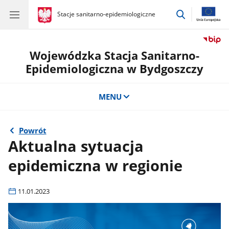
przejdź
gov.pl
Stacje sanitarno-epidemiologiczne
gov.pl
Stacje
do
sanitarno-
wyszukiwar
epidemiologiczne
Wojewódzka Stacja Sanitarno-
Epidemiologiczna w Bydgoszczy
MENU
Powrót
Aktualna sytuacja
epidemiczna w regionie
11.01.2023