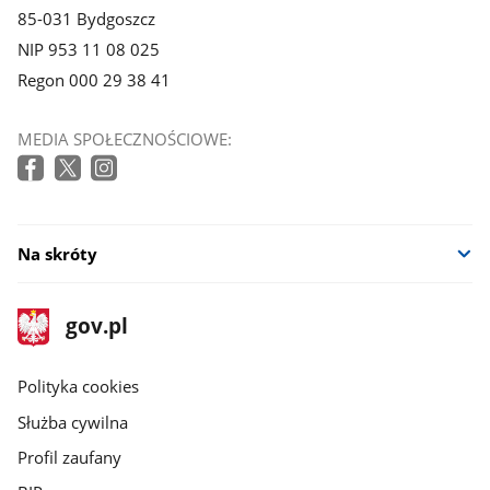
85-031 Bydgoszcz
NIP 953 11 08 025
Regon 000 29 38 41
MEDIA SPOŁECZNOŚCIOWE:
Na skróty
stopka
Strona
gov.pl
gov.pl
główna
gov.pl
Polityka cookies
Służba cywilna
Profil zaufany