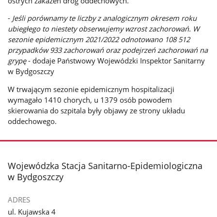
ostrych zakażeń dróg oddechowych.
-
Jeśli porównamy te liczby z analogicznym okresem roku
ubiegłego to niestety obserwujemy wzrost zachorowań. W
sezonie epidemicznym 2021/2022 odnotowano 108 512
przypadków 933 zachorowań oraz podejrzeń zachorowań na
grypę
- dodaje Państwowy Wojewódzki Inspektor Sanitarny
w Bydgoszczy
W trwającym sezonie epidemicznym hospitalizacji
wymagało 1410 chorych, u 1379 osób powodem
skierowania do szpitala były objawy ze strony układu
oddechowego.
stopka
Wojewódzka Stacja Sanitarno-Epidemiologiczna
w Bydgoszczy
ADRES
ul. Kujawska 4