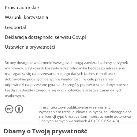
Prawa autorskie
Warunki korzystania
Geoportal
Deklaracja dostępności serwisu Gov.pl
Ustawienia prywatności
Strony dostępne w domenie www.gov.pl mogą zawierać adresy skrzynek
mailowych. Użytkownik korzystający z odnośnika będącego adresem e-
mail zgadza się na przetwarzanie jego danych (adres e-mail oraz
dobrowolnie podanych danych w wiadomości) w celu przesłania
odpowiedzi na przesłane pytania. Szczegóły przetwarzania danych przez
każdą z jednostek znajdują się w ich politykach przetwarzania danych
osobowych.
Treści tekstowe publikowane w serwisie (z
wyłączeniem treści audiowizualnych), są udostępniane
na licencji typu Creative Commons: uznanie autorstwa
- na tych samych warunkach 4.0 (CC BY-SA 4.0).
Materiały audiowizualne, w tym zdjęcia, materiały
Dbamy o Twoją prywatność
audio i wideo, są udostępniane na licencji typu
Creative Commons: uznanie autorstwa użycie