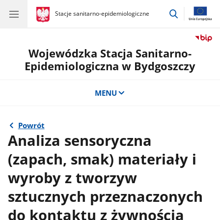
przejdź
gov.pl
Stacje sanitarno-epidemiologiczne
gov.pl
Stacje
do
sanitarno-
wyszukiwar
epidemiologiczne
Wojewódzka Stacja Sanitarno-
Epidemiologiczna w Bydgoszczy
MENU
Powrót
Analiza sensoryczna
(zapach, smak) materiały i
wyroby z tworzyw
sztucznych przeznaczonych
do kontaktu z żywnością