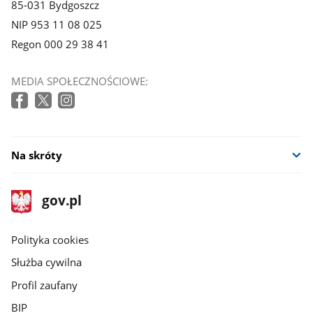
85-031 Bydgoszcz
NIP 953 11 08 025
Regon 000 29 38 41
MEDIA SPOŁECZNOŚCIOWE:
Na skróty
stopka
Strona
gov.pl
gov.pl
główna
gov.pl
Polityka cookies
Służba cywilna
Profil zaufany
BIP