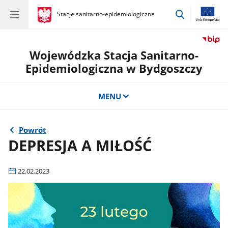
przejdź
gov.pl
Stacje sanitarno-epidemiologiczne
gov.pl
Stacje
do
sanitarno-
wyszukiwar
epidemiologiczne
Wojewódzka Stacja Sanitarno-
Epidemiologiczna w Bydgoszczy
MENU
Powrót
DEPRESJA A MIŁOŚĆ
22.02.2023