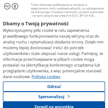
Treści tekstowe publikowane w serwisie (z
wyłączeniem treści audiowizualnych), są udostępniane
na licencji typu Creative Commons: uznanie autorstwa
- na tych samych warunkach 4.0 (CC BY-SA 4.0).
Materiały audiowizualne, w tym zdjęcia, materiały
Dbamy o Twoją prywatność
audio i wideo, są udostępniane na licencji typu
Creative Commons: uznanie autorstwa użycie
Wykorzystujemy pliki cookie w celu zapewnienia
niekomercyjne - bez utworów zależnych 4.0 (CC BY-
NC-ND 4.0), o ile nie jest to stwierdzone inaczej.
prawidłowego funkcjonowania naszej witryny oraz do
analizy ruchu i optymalizacji działania strony. Dzięki nim
możemy lepiej dostosować treści do potrzeb
użytkowników i stale ulepszać nasze usługi. Pamiętaj, że
informacje przechowywane w plikach cookie mogą
pozwalać na identyfikację konkretnego urządzenia lub
przeglądarki użytkownika, a więc potencjalnie stanowić
dane osobowe.
Polityka cookies
Odrzuć
Spersonalizuj
Zezwól na wszystkie