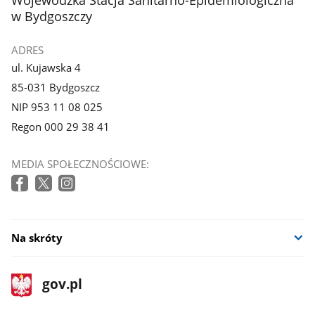
galerii.
galerii.
w Bydgoszczy
ADRES
ul. Kujawska 4
85-031 Bydgoszcz
NIP 953 11 08 025
Regon 000 29 38 41
MEDIA SPOŁECZNOŚCIOWE:
Na skróty
stopka
Strona
gov.pl
gov.pl
główna