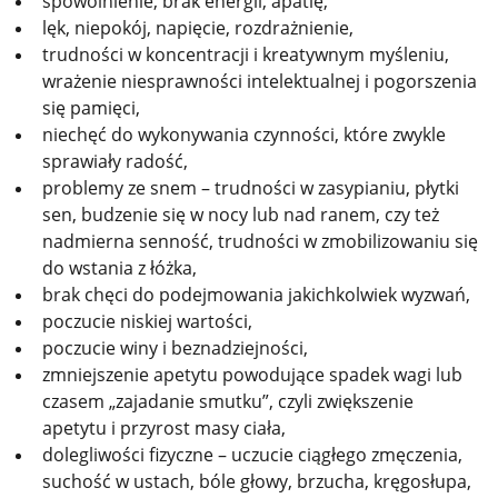
spowolnienie, brak energii, apatię,
lęk, niepokój, napięcie, rozdrażnienie,
trudności w koncentracji i kreatywnym myśleniu,
wrażenie niesprawności intelektualnej i pogorszenia
się pamięci,
niechęć do wykonywania czynności, które zwykle
sprawiały radość,
problemy ze snem – trudności w zasypianiu, płytki
sen, budzenie się w nocy lub nad ranem, czy też
nadmierna senność, trudności w zmobilizowaniu się
do wstania z łóżka,
brak chęci do podejmowania jakichkolwiek wyzwań,
poczucie niskiej wartości,
poczucie winy i beznadziejności,
zmniejszenie apetytu powodujące spadek wagi lub
czasem „zajadanie smutku”, czyli zwiększenie
apetytu i przyrost masy ciała,
dolegliwości fizyczne – uczucie ciągłego zmęczenia,
suchość w ustach, bóle głowy, brzucha, kręgosłupa,