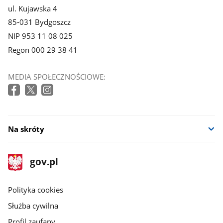
ul. Kujawska 4
85-031 Bydgoszcz
NIP 953 11 08 025
Regon 000 29 38 41
MEDIA SPOŁECZNOŚCIOWE:
Na skróty
stopka
Strona
gov.pl
gov.pl
główna
gov.pl
Polityka cookies
Służba cywilna
Profil zaufany