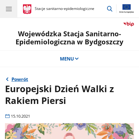
przejdź
gov.pl
Stacje sanitarno-epidemiologiczne
gov.pl
Stacje
do
sanitarno-
wyszukiwar
epidemiologiczne
Wojewódzka Stacja Sanitarno-
Epidemiologiczna w Bydgoszczy
MENU
Powrót
Europejski Dzień Walki z
Rakiem Piersi
15.10.2021