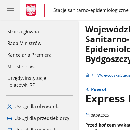
gov.pl
gov.pl
Stacje sanitarno-epidemiologiczne
gov.pl
Stacje
sanitarno-
epidemiologiczne
Wojewódzk
gov.pl
Strona główna
Sanitarno-
Rada Ministrów
Epidemiol
Kancelaria Premiera
Bydgoszcz
Ministerstwa
Wojewódzka Stacja
Urzędy, instytucje
i placówki RP
Powrót
Express 
Usługi dla obywatela
09.09.2025
Usługi dla przedsiębiorcy
Przed końcem wakac
Usługi dla urzędnika