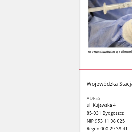
stopka
Wojewódzka Stacj
ADRES
ul. Kujawska 4
85-031 Bydgoszcz
NIP 953 11 08 025
Regon 000 29 38 41