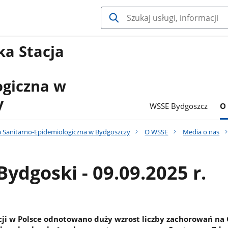
a Stacja
ogiczna w
y
WSSE Bydgoszcz
O
 Sanitarno-Epidemiologiczna w Bydgoszczy
O WSSE
Media o nas
Bydgoski - 09.09.2025 r.
ji w Polsce odnotowano duży wzrost liczby zachorowań na