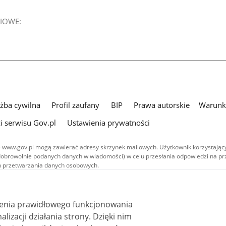
IOWE:
użba cywilna
Profil zaufany
BIP
Prawa autorskie
Warunki
i serwisu Gov.pl
Ustawienia prywatności
 www.gov.pl mogą zawierać adresy skrzynek mailowych. Użytkownik korzystający
dobrowolnie podanych danych w wiadomości) w celu przesłania odpowiedzi na prz
ach przetwarzania danych osobowych.
we publikowane w serwisie (z wyłączeniem treści audiowizualnych), są
 na licencji typu Creative Commons: uznanie autorstwa - na tych samych
 (CC BY-SA 4.0). Materiały audiowizualne, w tym zdjęcia, materiały audio i wideo
ienia prawidłowego funkcjonowania
ane na licencji typu Creative Commons: uznanie autorstwa użycie niekomercyjne 
ależnych 4.0 (CC BY-NC-ND 4.0), o ile nie jest to stwierdzone inaczej.
i działania strony. Dzięki nim