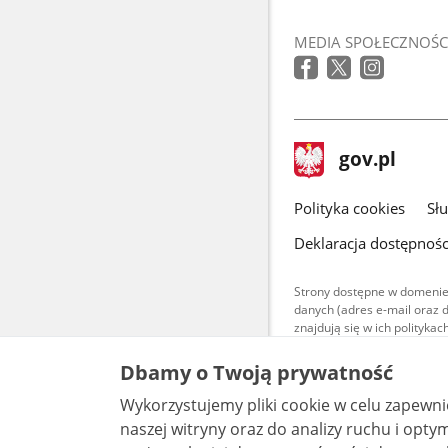
MEDIA SPOŁECZNOŚC
stopka
Strona
gov.pl
gov.pl
główna
gov.pl
Polityka cookies
Sł
Deklaracja dostępnośc
Strony dostępne w domenie
danych (adres e-mail oraz 
znajdują się w ich polityk
Treści teksto
Dbamy o Twoją prywatność
udostępniane
warunkach 4.0
Wykorzystujemy pliki cookie w celu zapewn
są udostępni
bez utworów z
naszej witryny oraz do analizy ruchu i optymalizacj