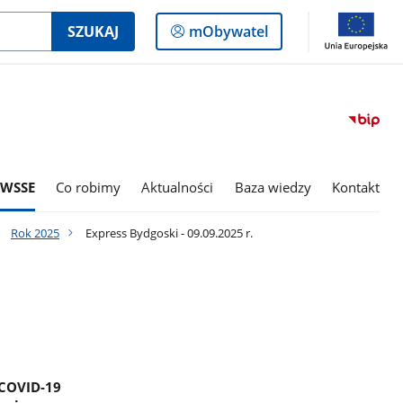
Logowanie
SZUKAJ
mObywatel
do
panelu
 WSSE
Co robimy
Aktualności
Baza wiedzy
Kontakt
Rok 2025
Express Bydgoski - 09.09.2025 r.
 COVID-19