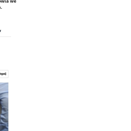
owia we
.