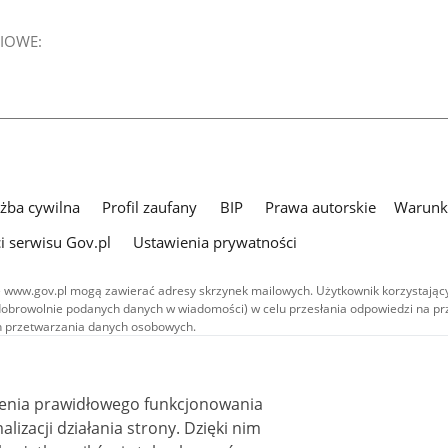
IOWE:
użba cywilna
Profil zaufany
BIP
Prawa autorskie
Warunki
i serwisu Gov.pl
Ustawienia prywatności
 www.gov.pl mogą zawierać adresy skrzynek mailowych. Użytkownik korzystający
dobrowolnie podanych danych w wiadomości) w celu przesłania odpowiedzi na prz
ach przetwarzania danych osobowych.
we publikowane w serwisie (z wyłączeniem treści audiowizualnych), są
 na licencji typu Creative Commons: uznanie autorstwa - na tych samych
 (CC BY-SA 4.0). Materiały audiowizualne, w tym zdjęcia, materiały audio i wideo
ienia prawidłowego funkcjonowania
ane na licencji typu Creative Commons: uznanie autorstwa użycie niekomercyjne 
ależnych 4.0 (CC BY-NC-ND 4.0), o ile nie jest to stwierdzone inaczej.
i działania strony. Dzięki nim