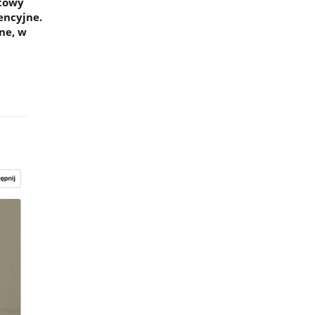
atowy
encyjne.
ne, w