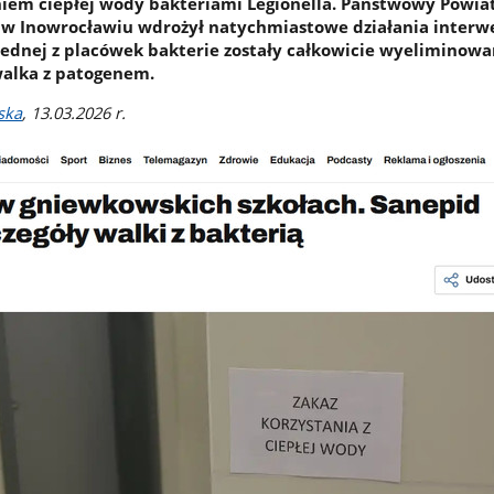
iem ciepłej wody bakteriami Legionella. Państwowy Powi
 w Inowrocławiu wdrożył natychmiastowe działania interw
jednej z placówek bakterie zostały całkowicie wyeliminowa
walka z patogenem.
ska
, 13.03.2026 r.