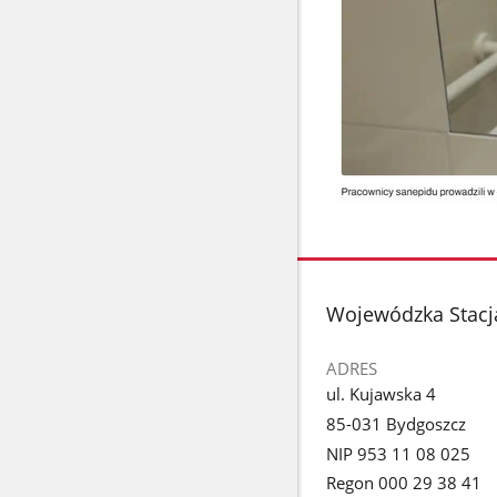
stopka
Wojewódzka Stacj
ADRES
ul. Kujawska 4
85-031 Bydgoszcz
NIP 953 11 08 025
Regon 000 29 38 41