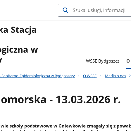
a Stacja
ogiczna w
y
WSSE Bydgoszcz
O
 Sanitarno-Epidemiologiczna w Bydgoszczy
O WSSE
Media o nas
omorska - 13.03.2026 r.
i dwie szkoły podstawowe w Gniewkowie zmagały się z pow