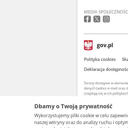
MEDIA SPOŁECZNOŚC
stopka
Strona
gov.pl
gov.pl
główna
gov.pl
Polityka cookies
Sł
Deklaracja dostępnośc
Strony dostępne w domenie
danych (adres e-mail oraz 
znajdują się w ich polityk
Treści teksto
Dbamy o Twoją prywatność
udostępniane
warunkach 4.0
Wykorzystujemy pliki cookie w celu zapewn
są udostępni
bez utworów z
naszej witryny oraz do analizy ruchu i optymalizacj