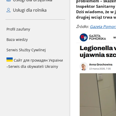
problemem – skażen
Inspektor Sanitarny
Usługi dla rolnika
Dziś wiadomo, że w 
drugiej wciąż trwa 
Źródło:
Gazeta Pomor
Profil zaufany
Baza wiedzy
Serwis Służby Cywilnej
Сайт для громадян України
–
Serwis dla obywateli Ukrainy