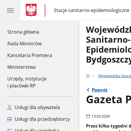
gov.pl
gov.pl
Stacje sanitarno-epidemiologiczne
gov.pl
Stacje
sanitarno-
epidemiologiczne
Wojewódzk
gov.pl
Strona główna
Sanitarno-
Rada Ministrów
Epidemiol
Kancelaria Premiera
Bydgoszcz
Ministerstwa
Wojewódzka Stacja
Urzędy, instytucje
i placówki RP
Powrót
Gazeta P
Usługi dla obywatela
13.03.2026
Usługi dla przedsiębiorcy
Przez kilka tygodn
Usługi dla urzędnika