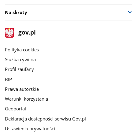
Na skróty
stopka
Strona
gov.pl
gov.pl
główna
gov.pl
Polityka cookies
Służba cywilna
Profil zaufany
BIP
Prawa autorskie
Warunki korzystania
Geoportal
Deklaracja dostępności serwisu Gov.pl
Ustawienia prywatności