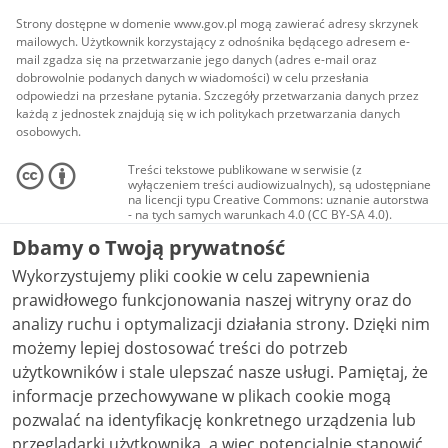
Strony dostępne w domenie www.gov.pl mogą zawierać adresy skrzynek
mailowych. Użytkownik korzystający z odnośnika będącego adresem e-
mail zgadza się na przetwarzanie jego danych (adres e-mail oraz
dobrowolnie podanych danych w wiadomości) w celu przesłania
odpowiedzi na przesłane pytania. Szczegóły przetwarzania danych przez
każdą z jednostek znajdują się w ich politykach przetwarzania danych
osobowych.
Treści tekstowe publikowane w serwisie (z
wyłączeniem treści audiowizualnych), są udostępniane
na licencji typu Creative Commons: uznanie autorstwa
- na tych samych warunkach 4.0 (CC BY-SA 4.0).
Materiały audiowizualne, w tym zdjęcia, materiały
Dbamy o Twoją prywatność
audio i wideo, są udostępniane na licencji typu
Creative Commons: uznanie autorstwa użycie
Wykorzystujemy pliki cookie w celu zapewnienia
niekomercyjne - bez utworów zależnych 4.0 (CC BY-
NC-ND 4.0), o ile nie jest to stwierdzone inaczej.
prawidłowego funkcjonowania naszej witryny oraz do
analizy ruchu i optymalizacji działania strony. Dzięki nim
możemy lepiej dostosować treści do potrzeb
użytkowników i stale ulepszać nasze usługi. Pamiętaj, że
informacje przechowywane w plikach cookie mogą
pozwalać na identyfikację konkretnego urządzenia lub
przeglądarki użytkownika, a więc potencjalnie stanowić