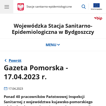
przejdź
gov.pl
Stacje sanitarno-epidemiologiczne
gov.pl
Stacje
do
sanitarno-
wyszukiwar
epidemiologiczne
Wojewódzka Stacja Sanitarno-
Epidemiologiczna w Bydgoszczy
MENU
Powrót
Gazeta Pomorska -
17.04.2023 r.
17.04.2023
Ponad 40 pracowników Państwowej Inspekcji
Sanitarnej z województwa kujawsko-pomorskiego