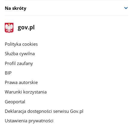
Na skróty
stopka
Strona
gov.pl
gov.pl
główna
gov.pl
Polityka cookies
Służba cywilna
Profil zaufany
BIP
Prawa autorskie
Warunki korzystania
Geoportal
Deklaracja dostępności serwisu Gov.pl
Ustawienia prywatności