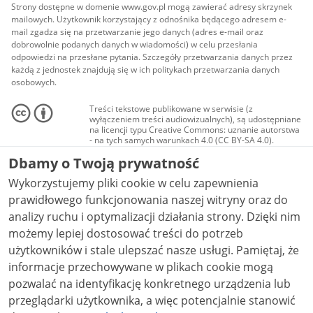
Strony dostępne w domenie www.gov.pl mogą zawierać adresy skrzynek
mailowych. Użytkownik korzystający z odnośnika będącego adresem e-
mail zgadza się na przetwarzanie jego danych (adres e-mail oraz
dobrowolnie podanych danych w wiadomości) w celu przesłania
odpowiedzi na przesłane pytania. Szczegóły przetwarzania danych przez
każdą z jednostek znajdują się w ich politykach przetwarzania danych
osobowych.
Treści tekstowe publikowane w serwisie (z
wyłączeniem treści audiowizualnych), są udostępniane
na licencji typu Creative Commons: uznanie autorstwa
- na tych samych warunkach 4.0 (CC BY-SA 4.0).
Materiały audiowizualne, w tym zdjęcia, materiały
Dbamy o Twoją prywatność
audio i wideo, są udostępniane na licencji typu
Creative Commons: uznanie autorstwa użycie
Wykorzystujemy pliki cookie w celu zapewnienia
niekomercyjne - bez utworów zależnych 4.0 (CC BY-
NC-ND 4.0), o ile nie jest to stwierdzone inaczej.
prawidłowego funkcjonowania naszej witryny oraz do
analizy ruchu i optymalizacji działania strony. Dzięki nim
możemy lepiej dostosować treści do potrzeb
użytkowników i stale ulepszać nasze usługi. Pamiętaj, że
informacje przechowywane w plikach cookie mogą
pozwalać na identyfikację konkretnego urządzenia lub
przeglądarki użytkownika, a więc potencjalnie stanowić