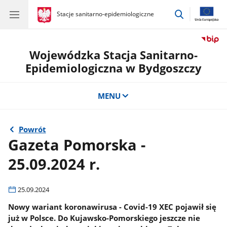
przejdź
gov.pl
Stacje sanitarno-epidemiologiczne
gov.pl
Stacje
do
sanitarno-
wyszukiwar
epidemiologiczne
Wojewódzka Stacja Sanitarno-
Epidemiologiczna w Bydgoszczy
MENU
Powrót
Gazeta Pomorska -
25.09.2024 r.
25.09.2024
Nowy wariant koronawirusa - Covid-19 XEC pojawił się
już w Polsce. Do Kujawsko-Pomorskiego jeszcze nie