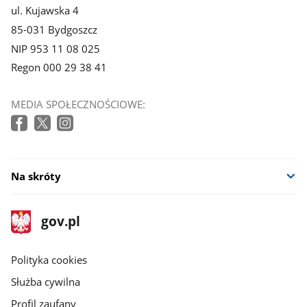
ul. Kujawska 4
85-031 Bydgoszcz
NIP 953 11 08 025
Regon 000 29 38 41
MEDIA SPOŁECZNOŚCIOWE:
Na skróty
stopka
Strona
gov.pl
gov.pl
główna
gov.pl
Polityka cookies
Służba cywilna
Profil zaufany