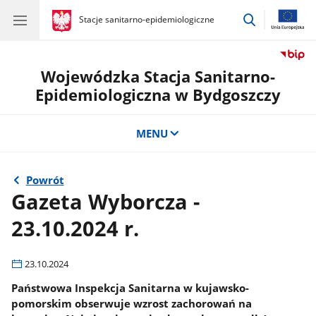
przejdź
gov.pl
Stacje sanitarno-epidemiologiczne
gov.pl
Stacje
do
sanitarno-
wyszukiwar
epidemiologiczne
Wojewódzka Stacja Sanitarno-
Epidemiologiczna w Bydgoszczy
MENU
Powrót
Gazeta Wyborcza -
23.10.2024 r.
23.10.2024
Państwowa Inspekcja Sanitarna w kujawsko-
pomorskim obserwuje wzrost zachorowań na