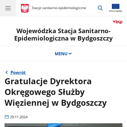
przejdź
gov.pl
Stacje sanitarno-epidemiologiczne
gov.pl
Stacje
do
sanitarno-
wyszukiwar
epidemiologiczne
Wojewódzka Stacja Sanitarno-
Epidemiologiczna w Bydgoszczy
MENU
Powrót
Gratulacje Dyrektora
Okręgowego Służby
Więziennej w Bydgoszczy
29.11.2024