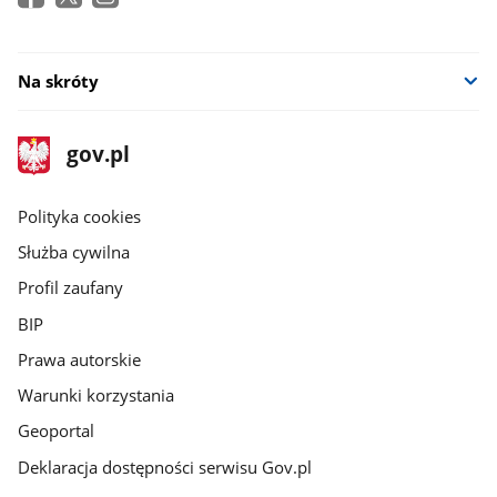
Na skróty
stopka
Strona
gov.pl
gov.pl
główna
gov.pl
Polityka cookies
Służba cywilna
Profil zaufany
BIP
Prawa autorskie
Warunki korzystania
Geoportal
Deklaracja dostępności serwisu Gov.pl