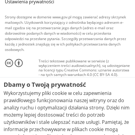
Ustawienia prywatności
Strony dostępne w domenie www.gov.pl mogą zawierać adresy skrzynek
mailowych. Użytkownik korzystający z odnośnika będącego adresem e-
mail zgadza się na przetwarzanie jego danych (adres e-mail oraz
dobrowolnie podanych danych w wiadomości) w celu przesłania
odpowiedzi na przesłane pytania. Szczegóły przetwarzania danych przez
każdą z jednostek znajdują się w ich politykach przetwarzania danych
osobowych.
Treści tekstowe publikowane w serwisie (z
wyłączeniem treści audiowizualnych), są udostępniane
na licencji typu Creative Commons: uznanie autorstwa
- na tych samych warunkach 4.0 (CC BY-SA 4.0).
Materiały audiowizualne, w tym zdjęcia, materiały
Dbamy o Twoją prywatność
audio i wideo, są udostępniane na licencji typu
Creative Commons: uznanie autorstwa użycie
Wykorzystujemy pliki cookie w celu zapewnienia
niekomercyjne - bez utworów zależnych 4.0 (CC BY-
NC-ND 4.0), o ile nie jest to stwierdzone inaczej.
prawidłowego funkcjonowania naszej witryny oraz do
analizy ruchu i optymalizacji działania strony. Dzięki nim
możemy lepiej dostosować treści do potrzeb
użytkowników i stale ulepszać nasze usługi. Pamiętaj, że
informacje przechowywane w plikach cookie mogą