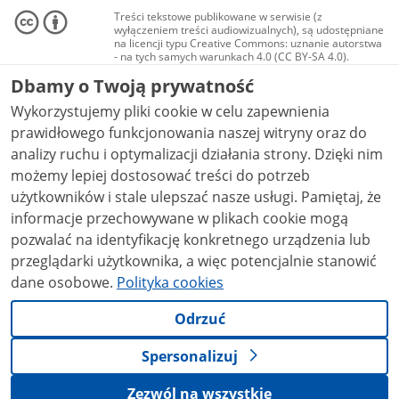
Treści tekstowe publikowane w serwisie (z
wyłączeniem treści audiowizualnych), są udostępniane
na licencji typu Creative Commons: uznanie autorstwa
- na tych samych warunkach 4.0 (CC BY-SA 4.0).
Materiały audiowizualne, w tym zdjęcia, materiały
Dbamy o Twoją prywatność
audio i wideo, są udostępniane na licencji typu
Creative Commons: uznanie autorstwa użycie
Wykorzystujemy pliki cookie w celu zapewnienia
niekomercyjne - bez utworów zależnych 4.0 (CC BY-
NC-ND 4.0), o ile nie jest to stwierdzone inaczej.
prawidłowego funkcjonowania naszej witryny oraz do
analizy ruchu i optymalizacji działania strony. Dzięki nim
możemy lepiej dostosować treści do potrzeb
użytkowników i stale ulepszać nasze usługi. Pamiętaj, że
informacje przechowywane w plikach cookie mogą
pozwalać na identyfikację konkretnego urządzenia lub
przeglądarki użytkownika, a więc potencjalnie stanowić
dane osobowe.
Polityka cookies
Odrzuć
Spersonalizuj
Zezwól na wszystkie