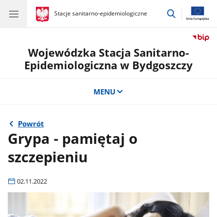
przejdź
gov.pl
Stacje sanitarno-epidemiologiczne
gov.pl
Stacje
do
sanitarno-
wyszukiwar
epidemiologiczne
Wojewódzka Stacja Sanitarno-
Epidemiologiczna w Bydgoszczy
MENU
Powrót
Grypa - pamiętaj o
szczepieniu
02.11.2022