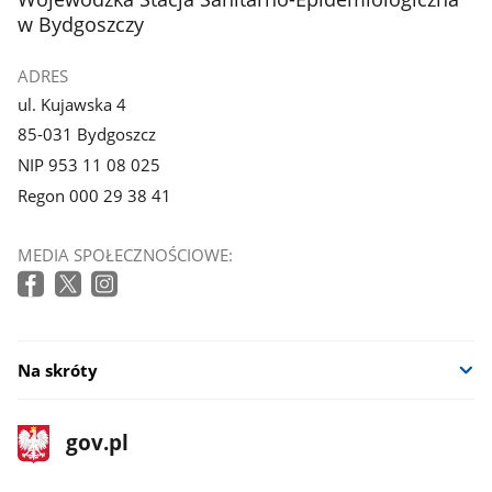
w Bydgoszczy
ADRES
ul. Kujawska 4
85-031 Bydgoszcz
NIP 953 11 08 025
Regon 000 29 38 41
MEDIA SPOŁECZNOŚCIOWE:
Na skróty
stopka
Strona
gov.pl
gov.pl
główna