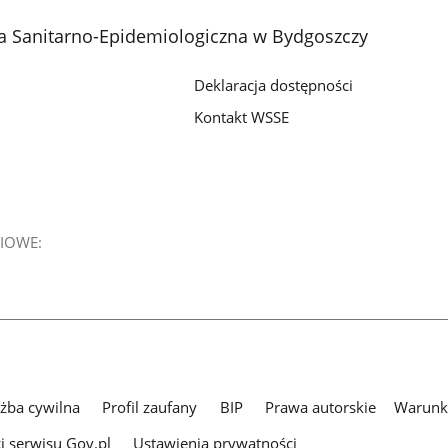
a Sanitarno-Epidemiologiczna w Bydgoszczy
Deklaracja dostępności
Kontakt WSSE
IOWE:
użba cywilna
Profil zaufany
BIP
Prawa autorskie
Warunki
i serwisu Gov.pl
Ustawienia prywatności