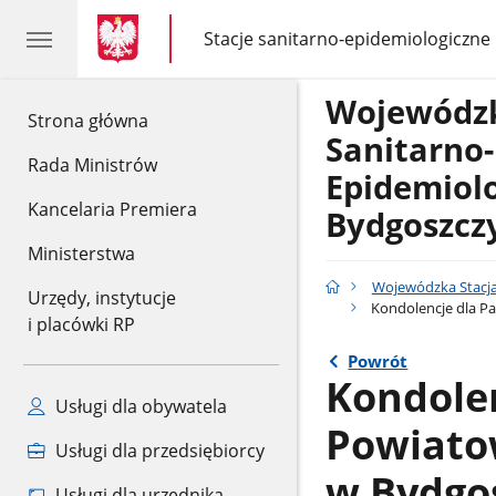
gov.pl
gov.pl
Stacje sanitarno-epidemiologiczne
gov.pl
Stacje
sanitarno-
epidemiologiczne
Wojewódzk
gov.pl
Strona główna
Sanitarno-
Rada Ministrów
Epidemiol
Kancelaria Premiera
Bydgoszcz
Ministerstwa
Wojewódzka Stacja
Urzędy, instytucje
Kondolencje dla P
i placówki RP
Powrót
Kondole
Usługi dla obywatela
Powiato
Usługi dla przedsiębiorcy
w Bydgo
Usługi dla urzędnika