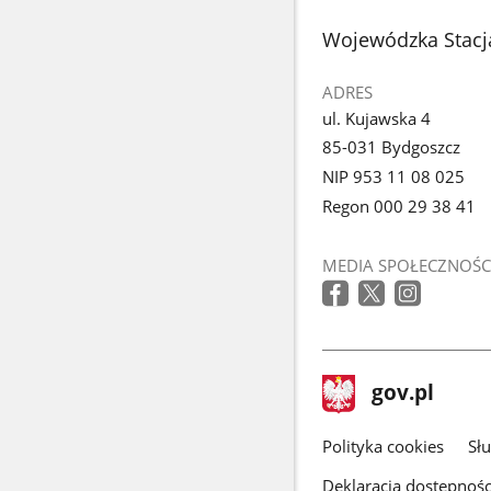
stopka
Wojewódzka Stacj
ADRES
ul. Kujawska 4
85-031 Bydgoszcz
NIP 953 11 08 025
Regon 000 29 38 41
MEDIA SPOŁECZNOŚC
stopka
Strona
gov.pl
gov.pl
główna
gov.pl
Polityka cookies
Sł
Deklaracja dostępnośc