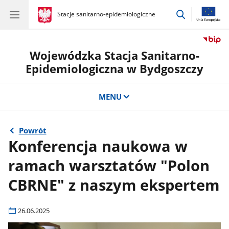
przejdź
gov.pl
Stacje sanitarno-epidemiologiczne
gov.pl
Stacje
do
sanitarno-
wyszukiwar
epidemiologiczne
Wojewódzka Stacja Sanitarno-
Epidemiologiczna w Bydgoszczy
MENU
Powrót
Konferencja naukowa w
ramach warsztatów "Polon
CBRNE" z naszym ekspertem
26.06.2025