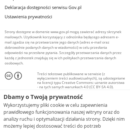
Deklaracja dostępności serwisu Gov.pl
Ustawienia prywatności
Strony dostępne w domenie www.gov.pl mogą zawierać adresy skrzynek
mailowych. Użytkownik korzystający z odnośnika będącego adresem e-
mail zgadza się na przetwarzanie jego danych (adres e-mail oraz
dobrowolnie podanych danych w wiadomości) w celu przesłania
odpowiedzi na przesłane pytania. Szczegóły przetwarzania danych przez
każdą z jednostek znajdują się w ich politykach przetwarzania danych
osobowych.
Treści tekstowe publikowane w serwisie (z
wyłączeniem treści audiowizualnych), są udostępniane
na licencji typu Creative Commons: uznanie autorstwa
- na tych samych warunkach 4.0 (CC BY-SA 4.0).
Materiały audiowizualne, w tym zdjęcia, materiały
Dbamy o Twoją prywatność
audio i wideo, są udostępniane na licencji typu
Creative Commons: uznanie autorstwa użycie
Wykorzystujemy pliki cookie w celu zapewnienia
niekomercyjne - bez utworów zależnych 4.0 (CC BY-
NC-ND 4.0), o ile nie jest to stwierdzone inaczej.
prawidłowego funkcjonowania naszej witryny oraz do
analizy ruchu i optymalizacji działania strony. Dzięki nim
możemy lepiej dostosować treści do potrzeb