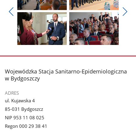
Pokaż
Pokaż
zdjęcie
zdjęcie
Pokaż
Poka
1
2
poprzednie
nest
z
z
zdjęcia
zdjęc
galerii.
galerii.
Pokaż
Pokaż
zdjęcie
zdjęcie
3
4
z
z
stopka
Wojewódzka Stacja Sanitarno-Epidemiologiczna
galerii.
galerii.
w Bydgoszczy
ADRES
ul. Kujawska 4
85-031 Bydgoszcz
NIP 953 11 08 025
Regon 000 29 38 41