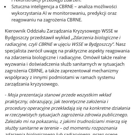
Sztuczna inteligencja a CBRNE – analiza możliwości
wykorzystania AI w monitorowaniu, predykcji oraz
reagowaniu na zagrożenia CBRNE.
Kierownik Oddziału Zarządzania Kryzysowego WSSE w
Bydgoszczy przedstawił wykład
„Zdarzenia biologiczne i
radiacyjne, czyli CBRNE w ujęciu WSSE w Bydgoszczy”
. Nasz
specjalista zwrócił uwagę na praktyczne aspekty reagowania
na zdarzenia biologiczne i radiacyjne. Omówił także realne
wyzwania i doświadczenia służb sanitarnych w sytuacjach
zagrożenia CBRNE, a także zaprezentował mechanizmy
współpracy z innymi podmiotami w ramach systemu
zarządzania kryzysowego.
-
Moja prezentacja stanowi przede wszystkim wkład
praktyczny, obrazujący, jak teoretyczne założenia i
procedury operacyjne przekładają się na konkretne działania
w rzeczywistych sytuacjach zagrożenia zdrowia publicznego.
Zależało mi na pokazaniu, z jakimi trudnościami mierzą się
służby sanitarne w terenie – od momentu rozpoznania
zdarzenia biologicznego lub radiacyjnego, przez ocenę