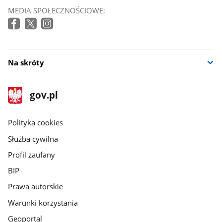
MEDIA SPOŁECZNOŚCIOWE:
Na skróty
stopka
Strona
gov.pl
gov.pl
główna
gov.pl
Polityka cookies
Służba cywilna
Profil zaufany
BIP
Prawa autorskie
Warunki korzystania
Geoportal