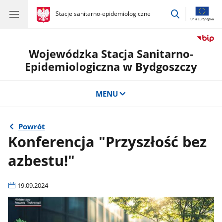
przejdź
gov.pl
Stacje sanitarno-epidemiologiczne
gov.pl
Stacje
do
sanitarno-
wyszukiwar
epidemiologiczne
Wojewódzka Stacja Sanitarno-
Epidemiologiczna w Bydgoszczy
MENU
Powrót
Konferencja "Przyszłość bez
azbestu!"
19.09.2024