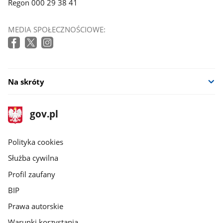
Regon 000 29 38 41
MEDIA SPOŁECZNOŚCIOWE:
Na skróty
stopka
Strona
gov.pl
gov.pl
główna
gov.pl
Polityka cookies
Służba cywilna
Profil zaufany
BIP
Prawa autorskie
Warunki korzystania