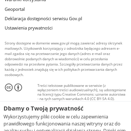
Geoportal
Deklaracja dostępności serwisu Gov.pl
Ustawienia prywatności
Strony dostępne w domenie www.gov.pl mogą zawierać adresy skrzynek
mailowych. Użytkownik korzystający z odnośnika będącego adresem e-
mail zgadza się na przetwarzanie jego danych (adres e-mail oraz
dobrowolnie podanych danych w wiadomości) w celu przesłania
odpowiedzi na przesłane pytania. Szczegóły przetwarzania danych przez
każdą z jednostek znajdują się w ich politykach przetwarzania danych
osobowych.
Treści tekstowe publikowane w serwisie (z
wyłączeniem treści audiowizualnych), są udostępniane
na licencji typu Creative Commons: uznanie autorstwa
- na tych samych warunkach 4.0 (CC BY-SA 4.0).
Materiały audiowizualne, w tym zdjęcia, materiały
Dbamy o Twoją prywatność
audio i wideo, są udostępniane na licencji typu
Creative Commons: uznanie autorstwa użycie
Wykorzystujemy pliki cookie w celu zapewnienia
niekomercyjne - bez utworów zależnych 4.0 (CC BY-
NC-ND 4.0), o ile nie jest to stwierdzone inaczej.
prawidłowego funkcjonowania naszej witryny oraz do
analizy ruchu i optymalizacji działania strony. Dzięki nim