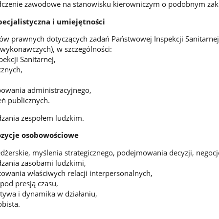
dczenie zawodowe na stanowisku kierowniczym o podobnym zakr
ecjalistyczna i umiejętności
ów prawnych dotyczących zadań Państwowej Inspekcji Sanitarne
 wykonawczych), w szczególności:
ekcji Sanitarnej,
cznych,
powania administracyjnego,
ń publicznych.
dzania zespołem ludzkim.
zycje osobowościowe
żerskie, myślenia strategicznego, podejmowania decyzji, negocjo
zania zasobami ludzkimi,
towania właściwych relacji interpersonalnych,
pod presją czasu,
atywa i dynamika w działaniu,
bista.