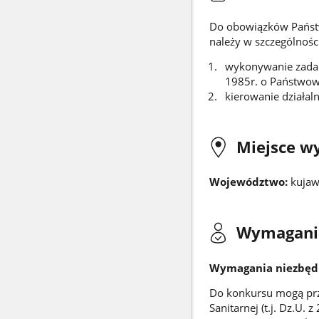
Do obowiązków Państw
należy w szczególności
wykonywanie zadań
1985r. o Państwowej
kierowanie działal
Miejsce w
Województwo:
kujaw
Wymagani
Wymagania niezbęd
Do konkursu mogą przy
Sanitarnej (t.j. Dz.U. 