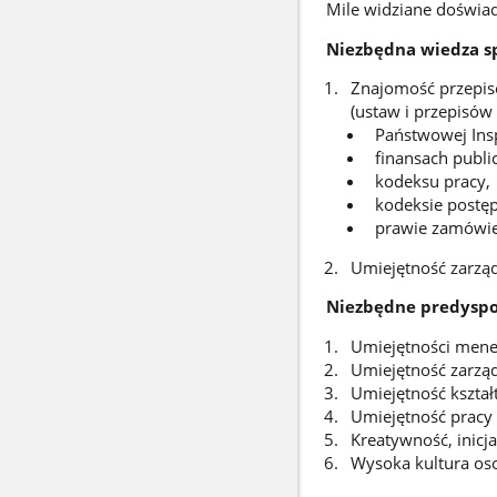
Mile widziane doświa
Niezbędna wiedza sp
Znajomość przepis
(ustaw i przepisów
Państwowej Insp
finansach publi
kodeksu pracy,
kodeksie postę
prawie zamówie
Umiejętność zarzą
Niezbędne predyspo
Umiejętności mened
Umiejętność zarząd
Umiejętność kształ
Umiejętność pracy 
Kreatywność, inicj
Wysoka kultura oso