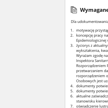
Wymagane
Dla udokumentowania 
motywację przystą
koncepcję pracy na
Epidemiologicznej 
życiorys z aktual
wykształcenia, kwal
Wyrażam zgodę na 
Inspektora Sanitar
Rozporządzeniem Pa
przetwarzaniem da
rozporządzeniem o
Osobowych jest uz
dokumenty potwierd
dokumenty potwier
aktualne zaświadc
stanowisku kierow
oświadczenie lustr