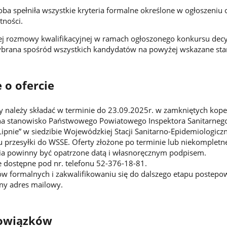
a spełniła wszystkie kryteria formalne określone w ogłoszeniu
tności.
j rozmowy kwalifikacyjnej w ramach ogłoszonego konkursu dec
ybrana spośród wszystkich kandydatów na powyżej wskazane sta
 o ofercie
ależy składać w terminie do 23.09.2025r. w zamkniętych koper
a stanowisko Państwowego Powiatowego Inspektora Sanitarnego w
ipnie” w siedzibie Wojewódzkiej Stacji Sanitarno-Epidemiologiczn
 przesyłki do WSSE. Oferty złożone po terminie lub niekompletn
ia powinny być opatrzone datą i własnoręcznym podpisem.
 dostępne pod nr. telefonu 52-376-18-81.
 formalnych i zakwalifikowaniu się do dalszego etapu postepow
ny adres mailowy.
owiązków