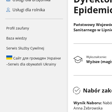
Epidemio
Usługi dla rolnika
Państwowy Wojewódz
Profil zaufany
Sanitarnego w Lipni
Baza wiedzy
Serwis Służby Cywilnej
Wykształcenie:
Сайт для громадян України
Wyższe (magi
–
Serwis dla obywateli Ukrainy
Nabór zak
Wynik Naboru:
Nabór
Anna Żebrowska