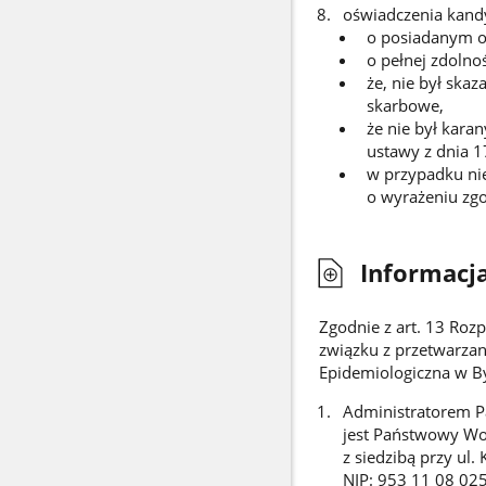
oświadczenia kand
o posiadanym o
o pełnej zdolno
że, nie był sk
skarbowe,
że nie był kara
ustawy z dnia 1
w przypadku nie
o wyrażeniu zgo
Informacj
Zgodnie z art. 13 Roz
związku z przetwarza
Epidemiologiczna w By
Administratorem 
jest Państwowy Wo
z siedzibą przy ul.
NIP: 953 11 08 02