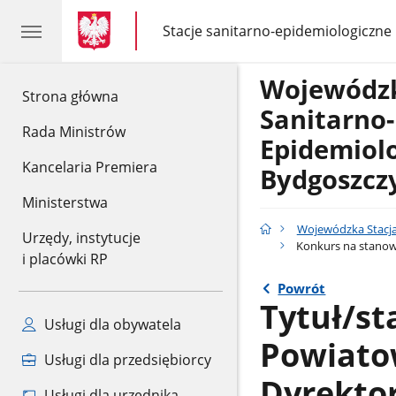
gov.pl
gov.pl
Stacje sanitarno-epidemiologiczne
gov.pl
Stacje
sanitarno-
epidemiologiczne
Wojewódzk
gov.pl
Strona główna
Sanitarno-
Rada Ministrów
Epidemiol
Kancelaria Premiera
Bydgoszcz
Ministerstwa
Wojewódzka Stacja
Urzędy, instytucje
Konkurs na stanowi
i placówki RP
Powrót
Tytuł/s
Usługi dla obywatela
Powiatow
Usługi dla przedsiębiorcy
Dyrektor
Usługi dla urzędnika