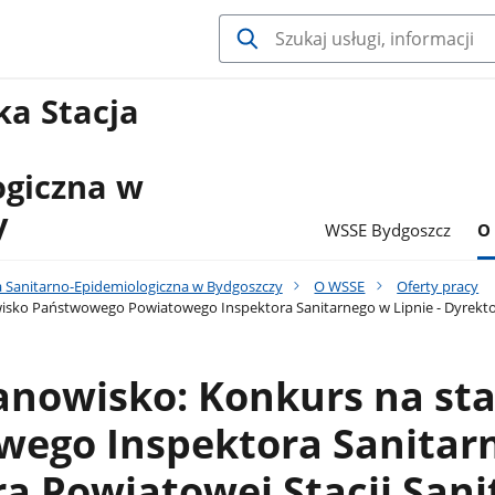
a Stacja
ogiczna w
y
WSSE Bydgoszcz
O
 Sanitarno-Epidemiologiczna w Bydgoszczy
O WSSE
Oferty pracy
sko Państwowego Powiatowego Inspektora Sanitarnego w Lipnie - Dyrektora
tanowisko: Konkurs na s
ego Inspektora Sanitarn
a Powiatowej Stacji Sani