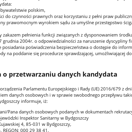
ydata:
bywatelstwie polskim,
ści do czynności prawnych oraz korzystaniu z pełni praw publiczn
azany prawomocnym wyrokiem sądu za umyślne przestępstwo ściga
ny zakazem pełnienia funkcji związanych z dysponowaniem środka
7 grudnia 2004r. o odpowiedzialności za naruszenie dyscypliny fi
 posiadania poświadczenia bezpieczeństwa o dostępie do inform
dy na poddanie się procedurze sprawdzającej, umożliwiającej do
a o przetwarzaniu danych kandydata
porządzenia Parlamentu Europejskiego i Rady (UE) 2016/679 z dn
niem danych osobowych i w sprawie swobodnego przepływu takic
dgoszczy informuje, iż:
Pani/Pana danych osobowych podanych w dokumentach rekrutac
jewódzki Inspektor Sanitarny w Bydgoszczy
 Kujawskiej 4, 85-031 w Bydgoszczy,
5, REGON: 000 29 38 41,