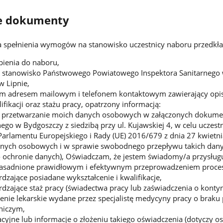
 dokumenty
spełnienia wymogów na stanowisko uczestnicy naboru przedkła
pienia do naboru,
 stanowisko Państwowego Powiatowego Inspektora Sanitarnego w 
w Lipnie,
nym adresem mailowym i telefonem kontaktowym zawierający opi
ifikacji oraz stażu pracy, opatrzony informacją:
przetwarzanie moich danych osobowych w załączonych dokumen
nego w Bydgoszczy z siedzibą przy ul. Kujawskiej 4, w celu uczes
rlamentu Europejskiego i Rady (UE) 2016/679 z dnia 27 kwietni
nych osobowych i w sprawie swobodnego przepływu takich dany
 ochronie danych), Oświadczam, że jestem świadomy/a przysługu
asadnione prawidłowym i efektywnym przeprowadzeniem procesu r
zające posiadane wykształcenie i kwalifikacje,
dzające staż pracy (świadectwa pracy lub zaświadczenia o kont
zenie lekarskie wydane przez specjalistę medycyny pracy o bra
niczym,
acyjne lub informacje o złożeniu takiego oświadczenia (dotyczy 