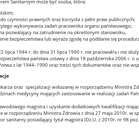
em Sanitarnym może być osoba, która:
lskim;
do czynności prawnych oraz korzysta z pełni praw publicznych;
eżytego wykonywania zadań pracownika organu państwowego;
ia pozwalający na zatrudnienie na określonym stanowisku,
enie bezpieczeństwa lub wyraża zgodę na poddanie się procedur
22 lipca 1944 r. do dnia 31 lipca 1990 r. nie pracował/a i nie sł
ezpieczeństwa państwa ustawy z dnia 18 października 2006 r. o
stwa z lat 1944–1990 oraz treści tych dokumentów oraz nie wsp
acje
lekarza oraz specjalizacji wskazanej w rozporządzeniu Ministra 
iedzinach medycyny mających zastosowanie w realizacji zadań Pańs
zawodowego magistra i uzyskanie dodatkowych kwalifikacji mając
ne w rozporządzeniu Ministra Zdrowia z dnia 27 maja 2010r. w sp
 sanitarny posiadający tytuł magistra (Dz.U. z 2010r. nr 98 poz.