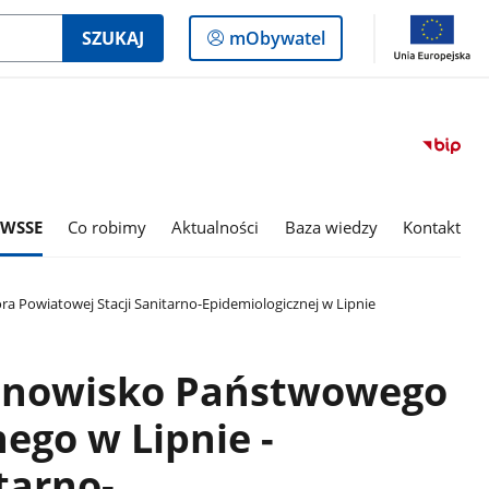
Logowanie
SZUKAJ
mObywatel
do
panelu
 WSSE
Co robimy
Aktualności
Baza wiedzy
Kontakt
 Powiatowej Stacji Sanitarno-Epidemiologicznej w Lipnie
tanowisko Państwowego
ego w Lipnie -
tarno-