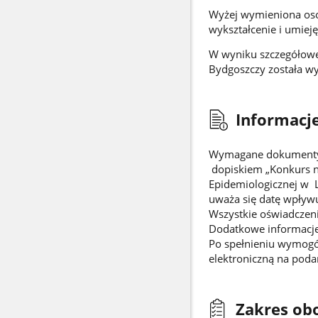
Wyżej wymieniona osob
wykształcenie i umieję
W wyniku szczegółowe
Bydgoszczy została w
Informacje
Wymagane dokumenty n
dopiskiem „Konkurs n
Epidemiologicznej w L
uważa się datę wpływu
Wszystkie oświadczen
Dodatkowe informacje
Po spełnieniu wymogów
elektroniczną na poda
Zakres ob