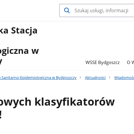
a Stacja
ogiczna w
y
WSSE Bydgoszcz
O 
 Sanitarno-Epidemiologiczna w Bydgoszczy
Aktualności
Wiadomośc
wych klasyfikatorów
!