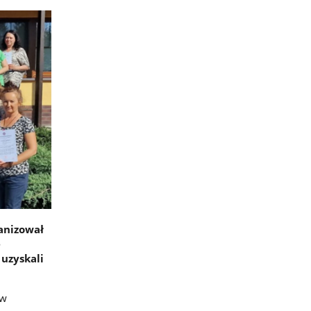
anizował
e
 uzyskali
 w