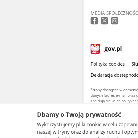
MEDIA SPOŁECZNOŚC
stopka
Strona
gov.pl
gov.pl
główna
gov.pl
Polityka cookies
Sł
Deklaracja dostępnośc
Strony dostępne w domenie
danych (adres e-mail oraz 
znajdują się w ich polityk
Treści teksto
Dbamy o Twoją prywatność
udostępniane
warunkach 4.0
Wykorzystujemy pliki cookie w celu zapewn
są udostępni
naszej witryny oraz do analizy ruchu i optymalizacj
bez utworów z