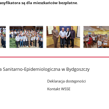
asyfikatora są dla mieszkańców bezpłatne
.
Pokaż
Pokaż
Pokaż
zdjęcie
zdjęcie
zdjęcie
2
3
4
z
z
z
a Sanitarno-Epidemiologiczna w Bydgoszczy
galerii.
galerii.
galerii.
Deklaracja dostępności
Kontakt WSSE