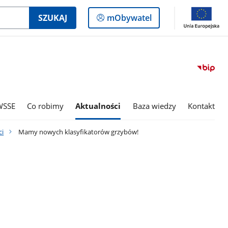
Logowanie
SZUKAJ
mObywatel
do
panelu
WSSE
Co robimy
Aktualności
Baza wiedzy
Kontakt
i
Mamy nowych klasyfikatorów grzybów!