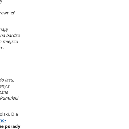
zy
prawnień
mają
 na bardzo
m miejscu
er
.
do lasu,
any z
ożna
 Rumiński
lski. Dla
rno-
że porady