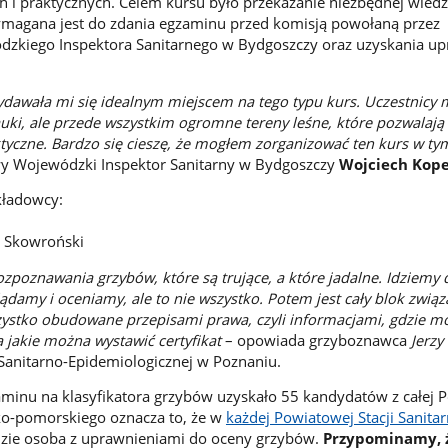
ch i praktycznych. Celem kursu było przekazanie niezbędnej wied
magana jest do zdania egzaminu przed komisją powołaną przez
kiego Inspektora Sanitarnego w Bydgoszczy oraz uzyskania u
w.
dawała mi się idealnym miejscem na tego typu kurs. Uczestnicy 
uki, ale przede wszystkim ogromne tereny leśne, które pozwalają
ktyczne. Bardzo się cieszę, że mogłem zorganizować ten kurs w ty
wy Wojewódzki Inspektor Sanitarny w Bydgoszczy
Wojciech Kop
kładowcy:
i
j Skowroński
ozpoznawania grzybów, które są trujące, a które jadalne. Idziemy 
damy i oceniamy, ale to nie wszystko. Potem jest cały blok związ
wszystko obudowane przepisami prawa, czyli informacjami, gdzie m
 jakie można wystawić certyfikat
– opowiada grzyboznawca
Jerzy
 Sanitarno-Epidemiologicznej w Poznaniu.
inu na klasyfikatora grzybów uzyskało 55 kandydatów z całej Po
o-pomorskiego oznacza to, że w
każdej Powiatowej Stacji Sanita
zie osoba z uprawnieniami do oceny grzybów.
Przypominamy, 