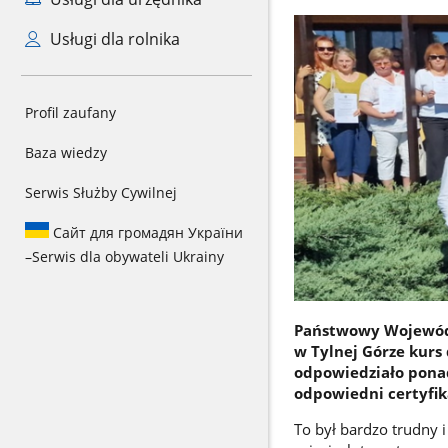
Usługi dla rolnika
Profil zaufany
Baza wiedzy
Serwis Służby Cywilnej
Сайт для громадян України
–
Serwis dla obywateli Ukrainy
Państwowy Wojewódz
w Tylnej Górze kurs
odpowiedziało ponad
odpowiedni certyfik
To był bardzo trudny i