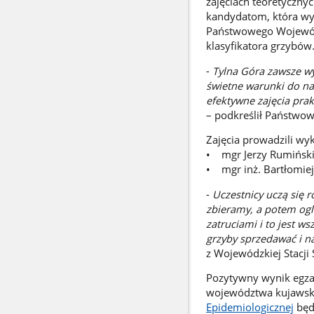
zajęciach teoretyczny
kandydatom, która wy
Państwowego Wojewódz
klasyfikatora grzybó
-
Tylna Góra zawsze wy
świetne warunki do na
efektywne zajęcia pra
– podkreślił Państwo
Zajęcia prowadzili wy
• mgr Jerzy Rumińsk
• mgr inż. Bartłomie
-
Uczestnicy uczą się r
zbieramy, a potem oglą
zatruciami i to jest 
grzyby sprzedawać i na
z Wojewódzkiej Stacji
Pozytywny wynik egzam
województwa kujawsk
Epidemiologicznej
będ