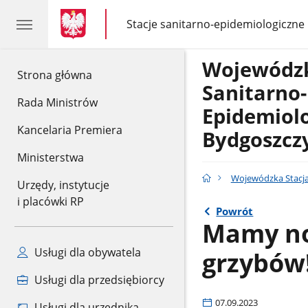
gov.pl
gov.pl
Stacje sanitarno-epidemiologiczne
gov.pl
Stacje
sanitarno-
epidemiologiczne
Wojewódzk
gov.pl
Strona główna
Sanitarno-
Rada Ministrów
Epidemiol
Kancelaria Premiera
Bydgoszcz
Ministerstwa
Wojewódzka Stacja
Urzędy, instytucje
i placówki RP
Powrót
Mamy no
Usługi dla obywatela
grzybów
Usługi dla przedsiębiorcy
07.09.2023
Usługi dla urzędnika