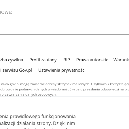
IOWE:
użba cywilna
Profil zaufany
BIP
Prawa autorskie
Warunki
i serwisu Gov.pl
Ustawienia prywatności
 www.gov.pl mogą zawierać adresy skrzynek mailowych. Użytkownik korzystający
dobrowolnie podanych danych w wiadomości) w celu przesłania odpowiedzi na prz
ach przetwarzania danych osobowych.
we publikowane w serwisie (z wyłączeniem treści audiowizualnych), są
 na licencji typu Creative Commons: uznanie autorstwa - na tych samych
 (CC BY-SA 4.0). Materiały audiowizualne, w tym zdjęcia, materiały audio i wideo
ienia prawidłowego funkcjonowania
ane na licencji typu Creative Commons: uznanie autorstwa użycie niekomercyjne 
i działania strony. Dzięki nim
ależnych 4.0 (CC BY-NC-ND 4.0), o ile nie jest to stwierdzone inaczej.