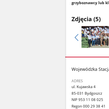
grzyboznawcy lub kl
Zdjęcia (5)
Pokaż
poprzednie
Pokaż
zdjęcia
zdjęcie
1
z
stopka
Wojewódzka Stacj
galerii.
ADRES
ul. Kujawska 4
85-031 Bydgoszcz
NIP 953 11 08 025
Regon 000 29 38 41